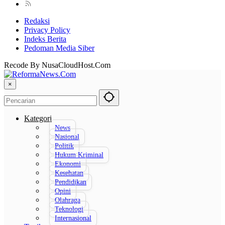
Redaksi
Privacy Policy
Indeks Berita
Pedoman Media Siber
Recode By NusaCloudHost.Com
×
Kategori
News
Nasional
Politik
Hukum Kriminal
Ekonomi
Kesehatan
Pendidikan
Opini
Olahraga
Teknologi
Internasional