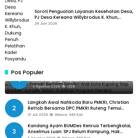
Soroti Penguatan Layanan Kesehatan Desa,
PJ Desa Kereana Willybrodus K. Khun,
Dukung Penuh Pelatihan Kader Posyandu
26 Juni 2026
Pos Populer
SMSI Tak Pernah Berjalan Sendiri! Wali
1
Kota Kupang Siap Libatkan Jurnalis dalam
Publikasi Program Pemkot
5 Agustus 2026
1226
Langkah Awal Nahkoda Baru PMKRI, Christian
2
Rettob Bersama DPC PMKRI Ruteng Temui
Bupati Manggarai Perkuat Kolaborasi Masa
31 Juli 2026
Dibaca
443 Kali
Depan
Kandang Ayam BUMDes Renrua Terbengkalai,
3
Anselmus Luan: SPJ Belum Rampung, Hak
Aparat Desa Sejak Januari Belum Dibayar
5 Agustus 2026
Dibaca
396 Kali