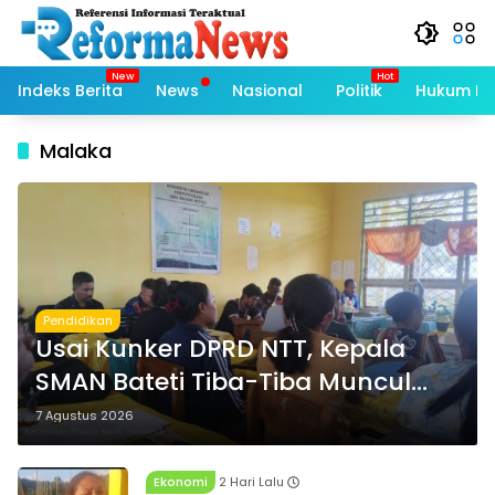
Langsung
ke
konten
Indeks Berita
News
Nasional
Politik
Hukum Kri
Malaka
Pendidikan
Usai Kunker DPRD NTT, Kepala
SMAN Bateti Tiba-Tiba Muncul
dan Gelar Rapat Mendadak, Guru
7 Agustus 2026
Pertanyakan Hak 15 Persen yang
Belum Dibayar
Ekonomi
2 Hari Lalu