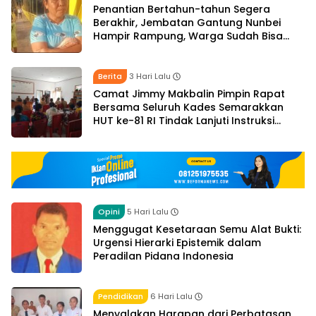
Penantian Bertahun-tahun Segera
Berakhir, Jembatan Gantung Nunbei
Hampir Rampung, Warga Sudah Bisa
Melintas
Berita
3 Hari Lalu
Camat Jimmy Makbalin Pimpin Rapat
Bersama Seluruh Kades Semarakkan
HUT ke-81 RI Tindak Lanjuti Instruksi
Bupati SBS dan Wabup HMS
Opini
5 Hari Lalu
Menggugat Kesetaraan Semu Alat Bukti:
Urgensi Hierarki Epistemik dalam
Peradilan Pidana Indonesia
Pendidikan
6 Hari Lalu
Menyalakan Harapan dari Perbatasan,