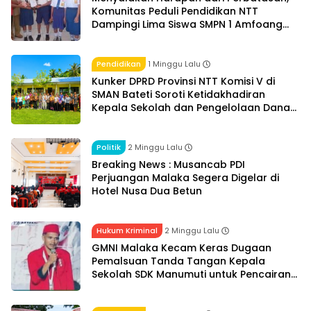
Komunitas Peduli Pendidikan NTT
Dampingi Lima Siswa SMPN 1 Amfoang
Timur
Pendidikan
1 Minggu Lalu
Kunker DPRD Provinsi NTT Komisi V di
SMAN Bateti Soroti Ketidakhadiran
Kepala Sekolah dan Pengelolaan Dana
BOS
Politik
2 Minggu Lalu
Breaking News : Musancab PDI
Perjuangan Malaka Segera Digelar di
Hotel Nusa Dua Betun
Hukum Kriminal
2 Minggu Lalu
GMNI Malaka Kecam Keras Dugaan
Pemalsuan Tanda Tangan Kepala
Sekolah SDK Manumuti untuk Pencairan
Dana BOS