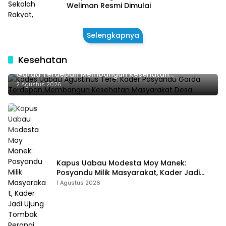
Weliman Resmi Dimulai
Selengkapnya
Kesehatan
Kades Uabau Agustinus Tere: Kader Posyandu
Garda Terdepan Membangun Kesehatan
Masyarakat Desa
2 Agustus 2026
Kapus Uabau Modesta Moy Manek:
Posyandu Milik Masyarakat, Kader Jadi
Ujung Tombak Perangi Stunting
1 Agustus 2026