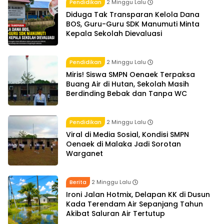
Pendidikan
2 Minggu Lalu
Diduga Tak Transparan Kelola Dana
BOS, Guru-Guru SDK Manumuti Minta
Kepala Sekolah Dievaluasi
Pendidikan
2 Minggu Lalu
Miris! Siswa SMPN Oenaek Terpaksa
Buang Air di Hutan, Sekolah Masih
Berdinding Bebak dan Tanpa WC
Pendidikan
2 Minggu Lalu
Viral di Media Sosial, Kondisi SMPN
Oenaek di Malaka Jadi Sorotan
Warganet
Berita
2 Minggu Lalu
Ironi Jalan Hotmix, Delapan KK di Dusun
Kada Terendam Air Sepanjang Tahun
Akibat Saluran Air Tertutup