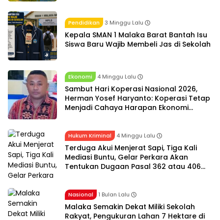
Pendidikan
3 Minggu Lalu
Kepala SMAN 1 Malaka Barat Bantah Isu
Siswa Baru Wajib Membeli Jas di Sekolah
Ekonomi
4 Minggu Lalu
Sambut Hari Koperasi Nasional 2026,
Herman Yosef Haryanto: Koperasi Tetap
Menjadi Cahaya Harapan Ekonomi
Rakyat
Hukum Kriminal
4 Minggu Lalu
Terduga Akui Menjerat Sapi, Tiga Kali
Mediasi Buntu, Gelar Perkara Akan
Tentukan Dugaan Pasal 362 atau 406
KUHP
Nasional
1 Bulan Lalu
Malaka Semakin Dekat Miliki Sekolah
Rakyat, Pengukuran Lahan 7 Hektare di