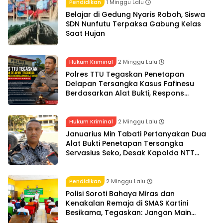
Pendidikan
1 Minggu Lalu
Belajar di Gedung Nyaris Roboh, Siswa
SDN Nunfutu Terpaksa Gabung Kelas
Saat Hujan
Hukum Kriminal
2 Minggu Lalu
Polres TTU Tegaskan Penetapan
Delapan Tersangka Kasus Fafinesu
Berdasarkan Alat Bukti, Respons
Pernyataan Kuasa Hukum SS
Hukum Kriminal
2 Minggu Lalu
Januarius Min Tabati Pertanyakan Dua
Alat Bukti Penetapan Tersangka
Servasius Seko, Desak Kapolda NTT
Gelar Perkara Khusus
Pendidikan
2 Minggu Lalu
Polisi Soroti Bahaya Miras dan
Kenakalan Remaja di SMAS Kartini
Besikama, Tegaskan: Jangan Main
Hakim Sendiri, Laporkan ke 110