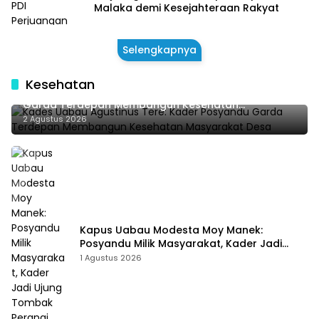
Malaka demi Kesejahteraan Rakyat
Selengkapnya
Kesehatan
Kades Uabau Agustinus Tere: Kader Posyandu
Garda Terdepan Membangun Kesehatan
Masyarakat Desa
2 Agustus 2026
Kapus Uabau Modesta Moy Manek:
Posyandu Milik Masyarakat, Kader Jadi
Ujung Tombak Perangi Stunting
1 Agustus 2026