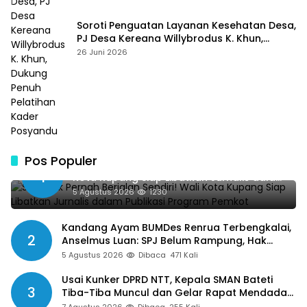
Soroti Penguatan Layanan Kesehatan Desa,
PJ Desa Kereana Willybrodus K. Khun,
Dukung Penuh Pelatihan Kader Posyandu
26 Juni 2026
Pos Populer
SMSI Tak Pernah Berjalan Sendiri! Wali
1
Kota Kupang Siap Libatkan Jurnalis dalam
Publikasi Program Pemkot
5 Agustus 2026
1230
Kandang Ayam BUMDes Renrua Terbengkalai,
2
Anselmus Luan: SPJ Belum Rampung, Hak
Aparat Desa Sejak Januari Belum Dibayar
5 Agustus 2026
Dibaca
471 Kali
Usai Kunker DPRD NTT, Kepala SMAN Bateti
3
Tiba-Tiba Muncul dan Gelar Rapat Mendadak,
Guru Pertanyakan Hak 15 Persen yang Belum
7 Agustus 2026
Dibaca
255 Kali