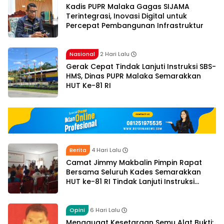
Kadis PUPR Malaka Gagas SIJAMA
Terintegrasi, Inovasi Digital untuk
Percepat Pembangunan Infrastruktur
Nasional
2 Hari Lalu
Gerak Cepat Tindak Lanjuti Instruksi SBS-
HMS, Dinas PUPR Malaka Semarakkan
HUT Ke-81 RI
Berita
4 Hari Lalu
Camat Jimmy Makbalin Pimpin Rapat
Bersama Seluruh Kades Semarakkan
HUT ke-81 RI Tindak Lanjuti Instruksi
Bupati SBS dan Wabup HMS
Opini
6 Hari Lalu
Menggugat Kesetaraan Semu Alat Bukti: