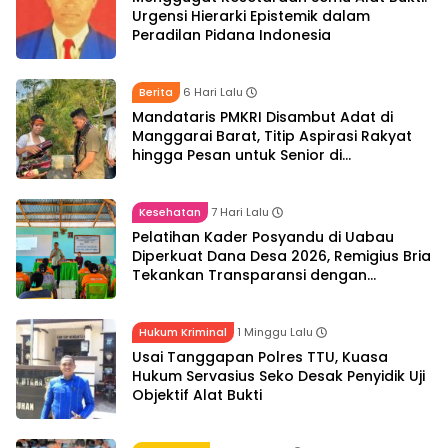
Urgensi Hierarki Epistemik dalam
Peradilan Pidana Indonesia
Berita
6 Hari Lalu
Mandataris PMKRI Disambut Adat di
Manggarai Barat, Titip Aspirasi Rakyat
hingga Pesan untuk Senior di
Pemerintahan
Kesehatan
7 Hari Lalu
Pelatihan Kader Posyandu di Uabau
Diperkuat Dana Desa 2026, Remigius Bria
Tekankan Transparansi dengan
Libatkan Media
Hukum Kriminal
1 Minggu Lalu
Usai Tanggapan Polres TTU, Kuasa
Hukum Servasius Seko Desak Penyidik Uji
Objektif Alat Bukti