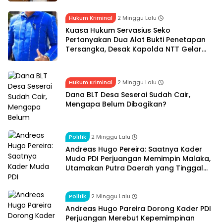
Hukum Kriminal
2 Minggu Lalu
Kuasa Hukum Servasius Seko
Pertanyakan Dua Alat Bukti Penetapan
Tersangka, Desak Kapolda NTT Gelar
Perkara Khusus
Hukum Kriminal
2 Minggu Lalu
Dana BLT Desa Seserai Sudah Cair,
Mengapa Belum Dibagikan?
Politik
2 Minggu Lalu
Andreas Hugo Pereira: Saatnya Kader
Muda PDI Perjuangan Memimpin Malaka,
Utamakan Putra Daerah yang Tinggal
dan Mengabdi di Malaka
Politik
2 Minggu Lalu
Andreas Hugo Pareira Dorong Kader PDI
Perjuangan Merebut Kepemimpinan