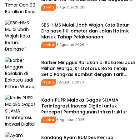
Buat Kebijakan
Berita
9 Agustus 2026
SBS-HMS Mulai Ubah Wajah Kota Betun,
Drainase 1 Kilometer dan Jalan Hotmix
Masuk Tahap Pelaksanaan
Berita
8 Agustus 2026
Barber Minggus Railakan di Bakateu Jadi
Pilihan Warga, Kristoforus Bota Tetap
Setia Pangkas Rambut dengan Tarif
Rp15 Ribu per Kepala
Berita
7 Agustus 2026
Kadis PUPR Malaka Gagas SIJAMA
Terintegrasi, Inovasi Digital untuk
Percepat Pembangunan Infrastruktur
Berita
6 Agustus 2026
Kandang Ayam BUMDes Renrua