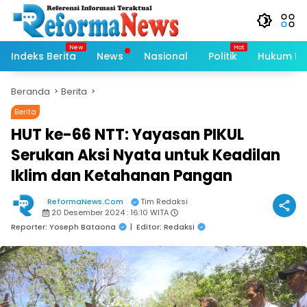
Langsung
ke
konten
Indeks Berita
News
Nasional
Politik
Hukum Kri
Beranda
Berita
Berita
HUT ke-66 NTT: Yayasan PIKUL
Serukan Aksi Nyata untuk Keadilan
Iklim dan Ketahanan Pangan
ReformaNews.Com
Tim Redaksi
20 Desember 2024 : 16:10 WITA
Reporter: Yoseph Bataona
|
Editor: Redaksi