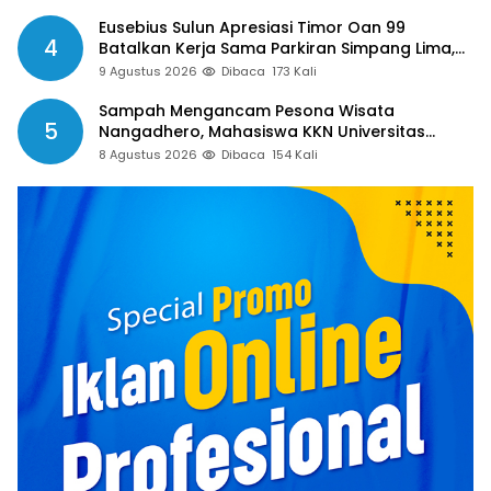
Dibayar
Eusebius Sulun Apresiasi Timor Oan 99
4
Batalkan Kerja Sama Parkiran Simpang Lima,
Minta Pemkab Belu Tak Gegabah Buat
9 Agustus 2026
Dibaca
173 Kali
Kebijakan
Sampah Mengancam Pesona Wisata
5
Nangadhero, Mahasiswa KKN Universitas
Muhamadiyah Turun Tangan Bersihkan Pantai
8 Agustus 2026
Dibaca
154 Kali
Tanjung dan Kolam Air Panas