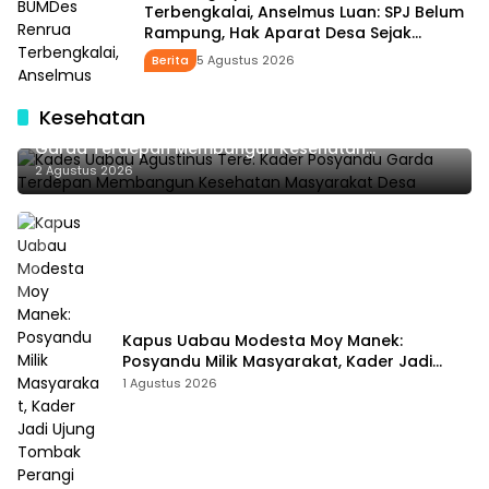
Terbengkalai, Anselmus Luan: SPJ Belum
Rampung, Hak Aparat Desa Sejak
Januari Belum Dibayar
Berita
5 Agustus 2026
Kesehatan
Kades Uabau Agustinus Tere: Kader Posyandu
Garda Terdepan Membangun Kesehatan
Masyarakat Desa
2 Agustus 2026
Kapus Uabau Modesta Moy Manek:
Posyandu Milik Masyarakat, Kader Jadi
Ujung Tombak Perangi Stunting
1 Agustus 2026