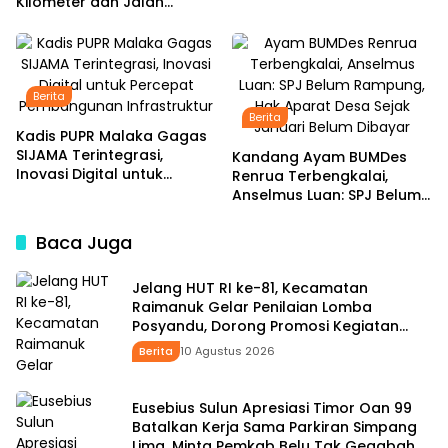
Tetap Setia Pangkas
Kilometer dan Jalan
Rambut dengan Tarif Rp15
Hotmix Masuk Tahap
Ribu per Kepala
Pelaksanaan
Berita
Berita
Kadis PUPR Malaka Gagas
SIJAMA Terintegrasi,
Kandang Ayam BUMDes
Inovasi Digital untuk
Renrua Terbengkalai,
Percepat Pembangunan
Anselmus Luan: SPJ Belum
Infrastruktur
Rampung, Hak Aparat
Desa Sejak Januari Belum
Baca Juga
Dibayar
Jelang HUT RI ke-81, Kecamatan
Raimanuk Gelar Penilaian Lomba
Posyandu, Dorong Promosi Kegiatan
Kesehatan
Berita
10 Agustus 2026
Eusebius Sulun Apresiasi Timor Oan 99
Batalkan Kerja Sama Parkiran Simpang
Lima, Minta Pemkab Belu Tak Gegabah