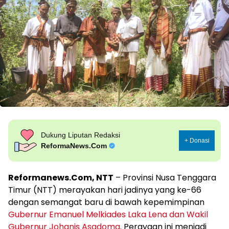
Dukung Liputan Redaksi
+ Donasi
ReformaNews.Com
Reformanews.Com, NTT
– Provinsi Nusa Tenggara
Timur (NTT) merayakan hari jadinya yang ke-66
dengan semangat baru di bawah kepemimpinan
Gubernur Emanuel Melkiades Laka Lena dan Wakil
Gubernur Johanis Asadoma
. Perayaan ini menjadi