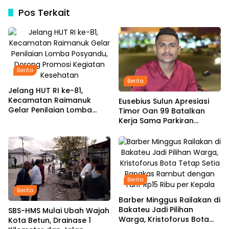
Pos Terkait
Berita
Berita
Jelang HUT RI ke-81,
Kecamatan Raimanuk
Eusebius Sulun Apresiasi
Gelar Penilaian Lomba
Timor Oan 99 Batalkan
Posyandu, Dorong Promosi
Kerja Sama Parkiran
Kegiatan Kesehatan
Simpang Lima, Minta
Pemkab Belu Tak Gegabah
Buat Kebijakan
Berita
Berita
Barber Minggus Railakan di
Bakateu Jadi Pilihan
SBS-HMS Mulai Ubah Wajah
Warga, Kristoforus Bota
Kota Betun, Drainase 1