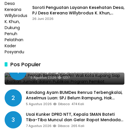
Soroti Penguatan Layanan Kesehatan Desa,
PJ Desa Kereana Willybrodus K. Khun,
Dukung Penuh Pelatihan Kader Posyandu
26 Juni 2026
Pos Populer
SMSI Tak Pernah Berjalan Sendiri! Wali
1
Kota Kupang Siap Libatkan Jurnalis dalam
Publikasi Program Pemkot
5 Agustus 2026
1237
Kandang Ayam BUMDes Renrua Terbengkalai,
2
Anselmus Luan: SPJ Belum Rampung, Hak
Aparat Desa Sejak Januari Belum Dibayar
5 Agustus 2026
Dibaca
474 Kali
Usai Kunker DPRD NTT, Kepala SMAN Bateti
3
Tiba-Tiba Muncul dan Gelar Rapat Mendadak,
Guru Pertanyakan Hak 15 Persen yang Belum
7 Agustus 2026
Dibaca
265 Kali