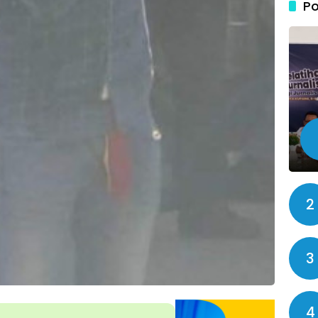
Po
2
3
4