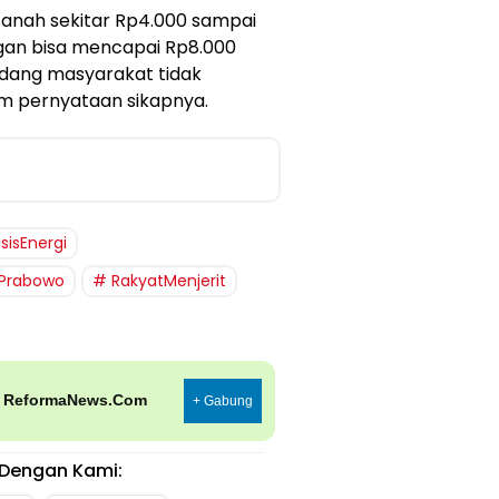
anah sekitar Rp4.000 sampai
angan bisa mencapai Rp8.000
kadang masyarakat tidak
am pernyataan sikapnya.
isisEnergi
Prabowo
RakyatMenjerit
p
ReformaNews.Com
+ Gabung
Dengan Kami: