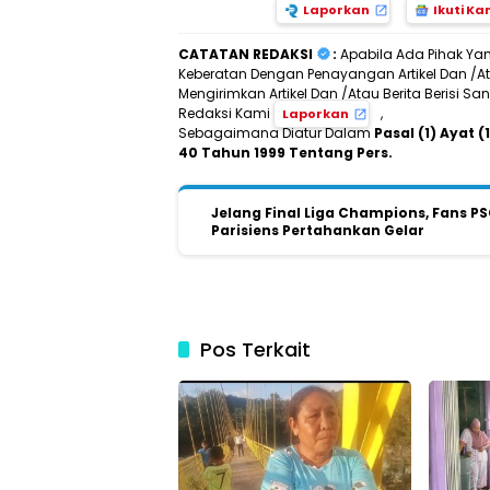
Laporkan
Ikuti Ka
CATATAN REDAKSI
:
Apabila Ada Pihak Ya
Keberatan Dengan Penayangan Artikel Dan /Ata
Mengirimkan Artikel Dan /Atau Berita Berisi 
Redaksi Kami
,
Laporkan
Sebagaimana Diatur Dalam
Pasal (1) Ayat
40 Tahun 1999 Tentang Pers.
Jelang Final Liga Champions, Fans PS
Parisiens Pertahankan Gelar
Pos Terkait