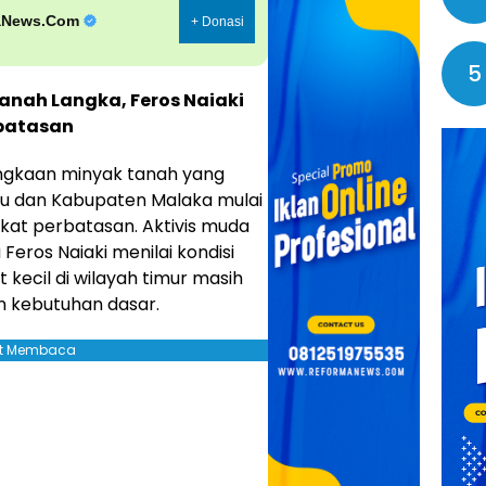
aNews.Com
+ Donasi
5
anah Langka, Feros Naiaki
rbatasan
gkaan minyak tanah yang
lu dan Kabupaten Malaka mulai
kat perbatasan. Aktivis muda
Feros Naiaki menilai kondisi
 kecil di wilayah timur masih
 kebutuhan dasar.
jut Membaca