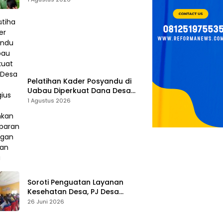
Tombak Perangi Stunting
Pelatihan Kader Posyandu di
Uabau Diperkuat Dana Desa
2026, Remigius Bria Tekankan
1 Agustus 2026
Transparansi dengan Libatkan
Media
Soroti Penguatan Layanan
Kesehatan Desa, PJ Desa
Kereana Willybrodus K. Khun,
26 Juni 2026
Dukung Penuh Pelatihan Kader
Posyandu