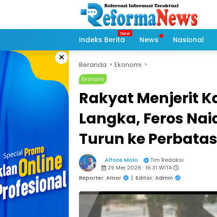
Langsung
ke
konten
Indeks Berita
News
Nasional
×
Beranda
Ekonomi
Ekonomi
Rakyat Menjerit 
Langka, Feros Nai
Turun ke Perbata
Alfons Molo
Tim Redaksi
29 Mei 2026 : 16:31 WITA
Reporter: Amor
|
Editor: Admin