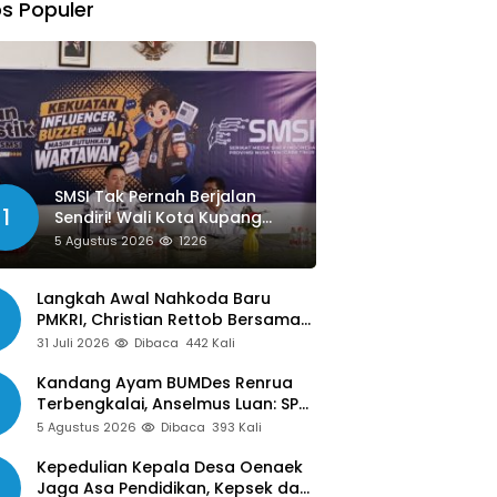
s Populer
SMSI Tak Pernah Berjalan
1
Sendiri! Wali Kota Kupang
Siap Libatkan Jurnalis dalam
5 Agustus 2026
1226
Publikasi Program Pemkot
Langkah Awal Nahkoda Baru
PMKRI, Christian Rettob Bersama
DPC PMKRI Ruteng Temui Bupati
31 Juli 2026
Dibaca
442 Kali
Manggarai Perkuat Kolaborasi
Masa Depan
Kandang Ayam BUMDes Renrua
Terbengkalai, Anselmus Luan: SPJ
Belum Rampung, Hak Aparat Desa
5 Agustus 2026
Dibaca
393 Kali
Sejak Januari Belum Dibayar
Kepedulian Kepala Desa Oenaek
Jaga Asa Pendidikan, Kepsek dan