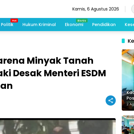
Kamis, 6 Agustus 2026
Politik
Hukum Kriminal
Ekonomi
Pendidikan
Kes
K
Karena Minyak Tanah
aki Desak Menteri ESDM
san
Kad
Po
Me
2 A
De