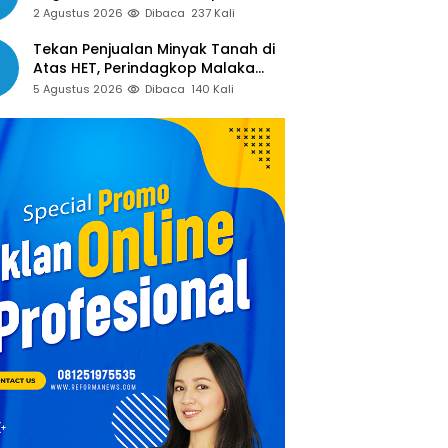
Guru Sampaikan Apresiasi
2 Agustus 2026
Dibaca
237 Kali
Tekan Penjualan Minyak Tanah di
Atas HET, Perindagkop Malaka
Siapkan Spanduk dan Nomor
5 Agustus 2026
Dibaca
140 Kali
Pengaduan