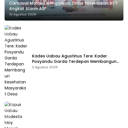
Carnaval Malaka Menggema, Dinas Peternakan NTT
Angkat Alarm ASF
10 Agustus 2026
Kades Uabau Agustinus Tere: Kader
Posyandu Garda Terdepan Membangun
Kesehatan Masyarakat Desa
2 Agustus 2026