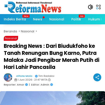
Langsung
ke
konten
Indeks Berita
News
Nasional
Politik
Hukum Kri
Beranda
Nasional
Nasional
Breaking News : Dari Biudukfoho ke
Tanah Renungan Bung Karno, Putra
Malaka Jadi Pengibar Merah Putih di
Hari Lahir Pancasila
Alfons Molo
Tim Redaksi
1 Juni 2026 : 21:47 WITA
Reporter: Amor
|
Editor: Admin