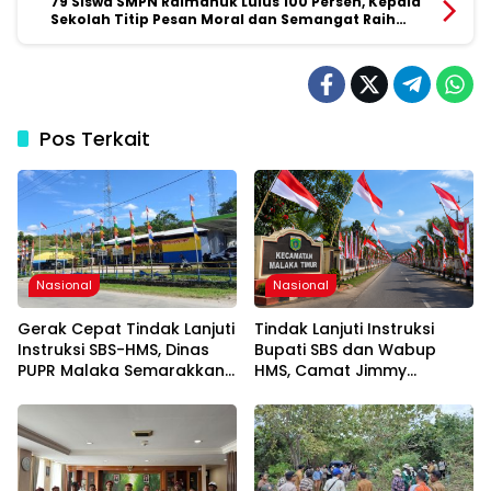
79 Siswa SMPN Raimanuk Lulus 100 Persen, Kepala
Sekolah Titip Pesan Moral dan Semangat Raih
Masa Depan
Pos Terkait
Nasional
Nasional
Gerak Cepat Tindak Lanjuti
Tindak Lanjuti Instruksi
Instruksi SBS-HMS, Dinas
Bupati SBS dan Wabup
PUPR Malaka Semarakkan
HMS, Camat Jimmy
HUT Ke-81 RI
Makbalin Gerakkan Seluruh
Kades Semarakkan HUT
ke-81 RI