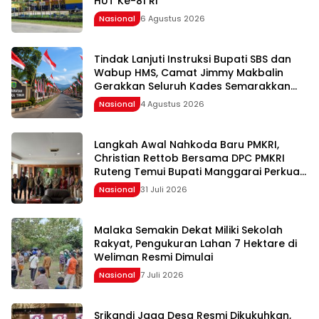
HUT Ke-81 RI
Nasional
6 Agustus 2026
Tindak Lanjuti Instruksi Bupati SBS dan
Wabup HMS, Camat Jimmy Makbalin
Gerakkan Seluruh Kades Semarakkan
HUT ke-81 RI
Nasional
4 Agustus 2026
Langkah Awal Nahkoda Baru PMKRI,
Christian Rettob Bersama DPC PMKRI
Ruteng Temui Bupati Manggarai Perkuat
Kolaborasi Masa Depan
Nasional
31 Juli 2026
Malaka Semakin Dekat Miliki Sekolah
Rakyat, Pengukuran Lahan 7 Hektare di
Weliman Resmi Dimulai
Nasional
7 Juli 2026
Srikandi Jaga Desa Resmi Dikukuhkan,