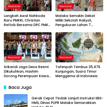
Nasional
Nasional
Langkah Awal Nahkoda
Malaka Semakin Dekat
Baru PMKRI, Christian
Miliki Sekolah Rakyat,
Rettob Bersama DPC PMKRI
Pengukuran Lahan 7
Ruteng Temui Bupati
Hektare di Weliman Resmi
Manggarai Perkuat
Dimulai
Kolaborasi Masa Depan
Nasional
Nasional
Srikandi Jaga Desa Resmi
Tafenpah Tembus 35.476
Dikukuhkan, Hashim
Kunjungan, Suara Timor
Dorong Perempuan Kawal
Menggema di Indonesia
Program Strategis
Pemerintah
Baca Juga
Gerak Cepat Tindak Lanjuti Instruksi SBS-
HMS, Dinas PUPR Malaka Semarakkan