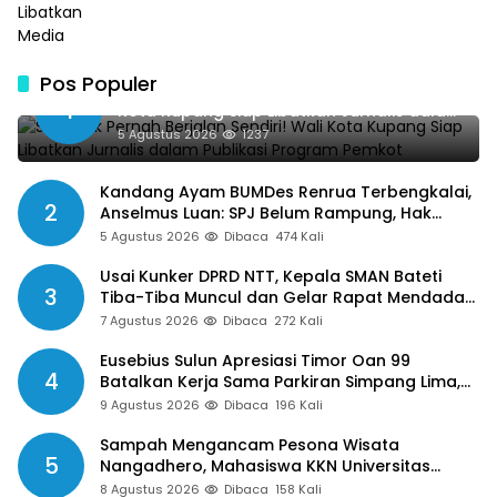
Pos Populer
SMSI Tak Pernah Berjalan Sendiri! Wali
1
Kota Kupang Siap Libatkan Jurnalis dalam
Publikasi Program Pemkot
5 Agustus 2026
1237
Kandang Ayam BUMDes Renrua Terbengkalai,
2
Anselmus Luan: SPJ Belum Rampung, Hak
Aparat Desa Sejak Januari Belum Dibayar
5 Agustus 2026
Dibaca
474 Kali
Usai Kunker DPRD NTT, Kepala SMAN Bateti
3
Tiba-Tiba Muncul dan Gelar Rapat Mendadak,
Guru Pertanyakan Hak 15 Persen yang Belum
7 Agustus 2026
Dibaca
272 Kali
Dibayar
Eusebius Sulun Apresiasi Timor Oan 99
4
Batalkan Kerja Sama Parkiran Simpang Lima,
Minta Pemkab Belu Tak Gegabah Buat
9 Agustus 2026
Dibaca
196 Kali
Kebijakan
Sampah Mengancam Pesona Wisata
5
Nangadhero, Mahasiswa KKN Universitas
Muhamadiyah Turun Tangan Bersihkan Pantai
8 Agustus 2026
Dibaca
158 Kali