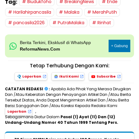
Tag:
Biudukfoho
BreakingNews
Ende
Harilahirpancasila
Malaka
MerahPutih
pancasila2026
PutraMalaka
Rinhat
Berita Terkini, Eksklusif di WhatsApp
+ Gabung
ReformaNews.Com
Tetap Terhubung Dengan Kami:
Laporkan
Ikuti Kami
Subscribe
CATATAN REDAKSI
:
Apabila Ada Pihak Yang Merasa Dirugikan
Dan /Atau Keberatan Dengan Penayangan Artikel Dan /Atau Berita
Tersebut Diatas, Anda Dapat Mengirimkan Artikel Dan /Atau Berita
Berisi Sanggahan Dan /Atau Koreksi Kepada Redaksi Kami
,
Laporkan
Sebagaimana Diatur Dalam
Pasal (1) Ayat (11) Dan (12)
Undang-Undang Nomor 40 Tahun 1999 Tentang Pers.