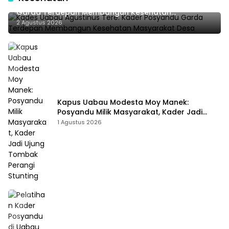
Kades Uabau Agustinus Tere: Kader Posyandu
Garda Terdepan Membangun Kesehatan
Masyarakat Desa
2 Agustus 2026
Kapus Uabau Modesta Moy Manek:
Posyandu Milik Masyarakat, Kader Jadi
Ujung Tombak Perangi Stunting
1 Agustus 2026