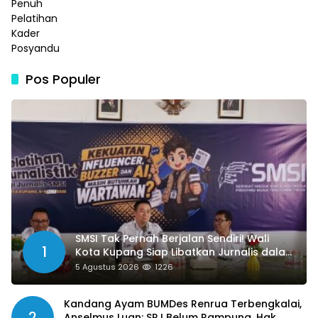
Pos Populer
SMSI Tak Pernah Berjalan Sendiri! Wali
1
Kota Kupang Siap Libatkan Jurnalis dalam
Publikasi Program Pemkot
5 Agustus 2026
1226
Kandang Ayam BUMDes Renrua Terbengkalai,
2
Anselmus Luan: SPJ Belum Rampung, Hak