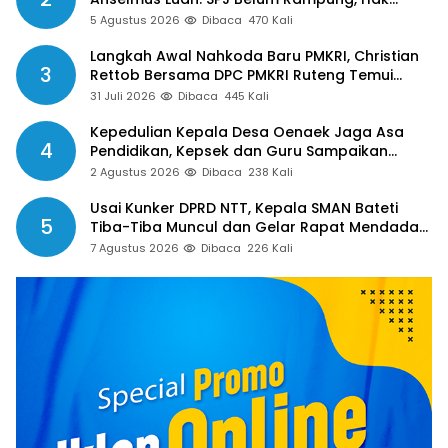
Aparat Desa Sejak Januari Belum Dibayar
5 Agustus 2026
Dibaca
470 Kali
Langkah Awal Nahkoda Baru PMKRI, Christian
3
Rettob Bersama DPC PMKRI Ruteng Temui
Bupati Manggarai Perkuat Kolaborasi Masa
31 Juli 2026
Dibaca
445 Kali
Depan
Kepedulian Kepala Desa Oenaek Jaga Asa
4
Pendidikan, Kepsek dan Guru Sampaikan
Apresiasi
2 Agustus 2026
Dibaca
238 Kali
Usai Kunker DPRD NTT, Kepala SMAN Bateti
5
Tiba-Tiba Muncul dan Gelar Rapat Mendadak,
Guru Pertanyakan Hak 15 Persen yang Belum
7 Agustus 2026
Dibaca
226 Kali
Dibayar