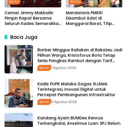
Berita
Berita
Camat Jimmy Makbalin
Mandataris PMKRI
Pimpin Rapat Bersama
Disambut Adat di
Seluruh Kades Semarakkan
Manggarai Barat, Titip
HUT ke-81 RI Tindak Lanjuti
Aspirasi Rakyat hingga
Instruksi Bupati SBS dan
Pesan untuk Senior di
Baca Juga
Wabup HMS
Pemerintahan
Barber Minggus Railakan di Bakateu Jadi
Pilihan Warga, Kristoforus Bota Tetap
Setia Pangkas Rambut dengan Tarif
Rp15 Ribu per Kepala
Berita
7 Agustus 2026
Kadis PUPR Malaka Gagas SIJAMA
Terintegrasi, Inovasi Digital untuk
Percepat Pembangunan Infrastruktur
Berita
6 Agustus 2026
Kandang Ayam BUMDes Renrua
Terbengkalai, Anselmus Luan: SPJ Belum