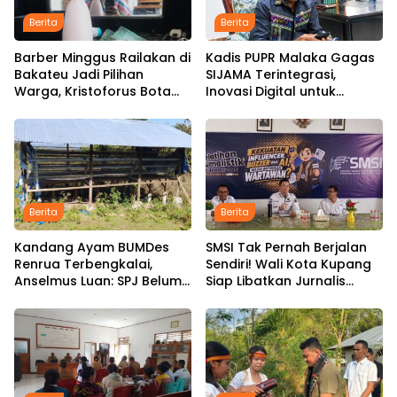
Berita
Berita
Barber Minggus Railakan di
Kadis PUPR Malaka Gagas
Bakateu Jadi Pilihan
SIJAMA Terintegrasi,
Warga, Kristoforus Bota
Inovasi Digital untuk
Tetap Setia Pangkas
Percepat Pembangunan
Rambut dengan Tarif Rp15
Infrastruktur
Ribu per Kepala
Berita
Berita
Kandang Ayam BUMDes
SMSI Tak Pernah Berjalan
Renrua Terbengkalai,
Sendiri! Wali Kota Kupang
Anselmus Luan: SPJ Belum
Siap Libatkan Jurnalis
Rampung, Hak Aparat
dalam Publikasi Program
Desa Sejak Januari Belum
Pemkot
Dibayar