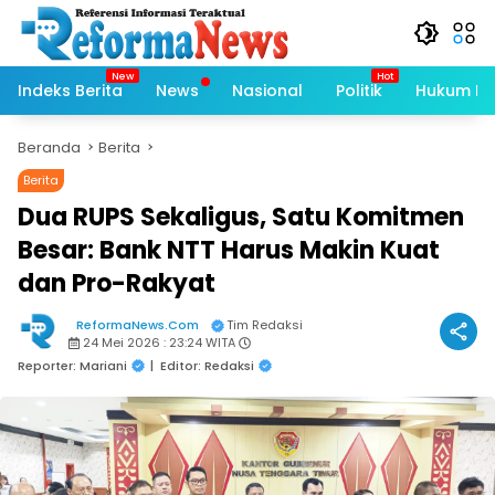
Langsung
ke
konten
Indeks Berita
News
Nasional
Politik
Hukum Kri
Beranda
Berita
Berita
Dua RUPS Sekaligus, Satu Komitmen
Besar: Bank NTT Harus Makin Kuat
dan Pro-Rakyat
ReformaNews.Com
Tim Redaksi
24 Mei 2026 : 23:24 WITA
Reporter: Mariani
|
Editor: Redaksi