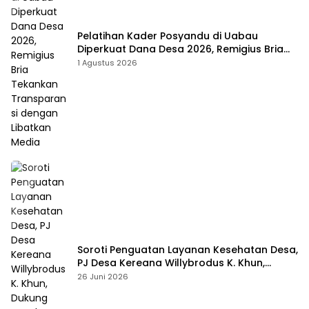
Pelatihan Kader Posyandu di Uabau
Diperkuat Dana Desa 2026, Remigius Bria
Tekankan Transparansi dengan Libatkan
1 Agustus 2026
Media
Soroti Penguatan Layanan Kesehatan Desa,
PJ Desa Kereana Willybrodus K. Khun,
Dukung Penuh Pelatihan Kader Posyandu
26 Juni 2026