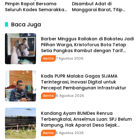
Pimpin Rapat Bersama
Disambut Adat di
Seluruh Kades Semarakkan
Manggarai Barat, Titip
HUT ke-81 RI Tindak Lanjuti
Aspirasi Rakyat hingga
Instruksi Bupati SBS dan
Pesan untuk Senior di
Baca Juga
Wabup HMS
Pemerintahan
Barber Minggus Railakan di Bakateu Jadi
Pilihan Warga, Kristoforus Bota Tetap
Setia Pangkas Rambut dengan Tarif
Rp15 Ribu per Kepala
Berita
7 Agustus 2026
Kadis PUPR Malaka Gagas SIJAMA
Terintegrasi, Inovasi Digital untuk
Percepat Pembangunan Infrastruktur
Berita
6 Agustus 2026
Kandang Ayam BUMDes Renrua
Terbengkalai, Anselmus Luan: SPJ Belum
Rampung, Hak Aparat Desa Sejak
Januari Belum Dibayar
Berita
5 Agustus 2026