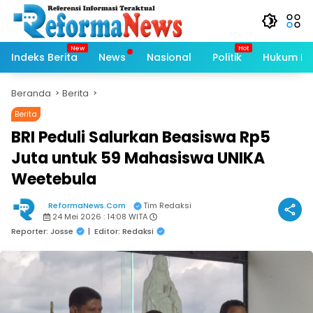
Langsung
ke
konten
Indeks Berita
News
Nasional
Politik
Hukum Kri
Beranda
Berita
Berita
BRI Peduli Salurkan Beasiswa Rp5
Juta untuk 59 Mahasiswa UNIKA
Weetebula
ReformaNews.Com
Tim Redaksi
24 Mei 2026 : 14:08 WITA
Reporter: Josse
|
Editor: Redaksi