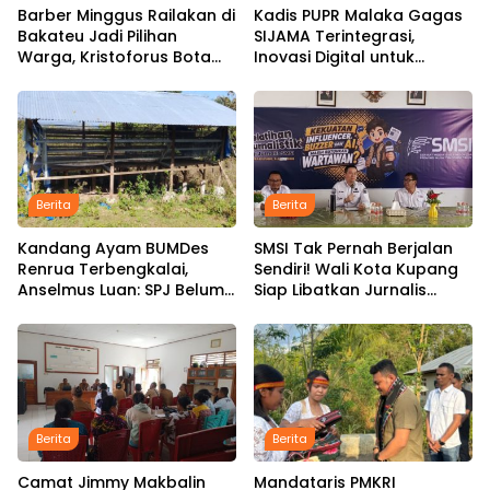
Barber Minggus Railakan di
Kadis PUPR Malaka Gagas
Bakateu Jadi Pilihan
SIJAMA Terintegrasi,
Warga, Kristoforus Bota
Inovasi Digital untuk
Tetap Setia Pangkas
Percepat Pembangunan
Rambut dengan Tarif Rp15
Infrastruktur
Ribu per Kepala
Berita
Berita
Kandang Ayam BUMDes
SMSI Tak Pernah Berjalan
Renrua Terbengkalai,
Sendiri! Wali Kota Kupang
Anselmus Luan: SPJ Belum
Siap Libatkan Jurnalis
Rampung, Hak Aparat
dalam Publikasi Program
Desa Sejak Januari Belum
Pemkot
Dibayar
Berita
Berita
Camat Jimmy Makbalin
Mandataris PMKRI