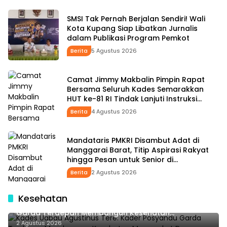
SMSI Tak Pernah Berjalan Sendiri! Wali
Kota Kupang Siap Libatkan Jurnalis
dalam Publikasi Program Pemkot
Berita
5 Agustus 2026
Camat Jimmy Makbalin Pimpin Rapat
Bersama Seluruh Kades Semarakkan
HUT ke-81 RI Tindak Lanjuti Instruksi
Bupati SBS dan Wabup HMS
Berita
4 Agustus 2026
Mandataris PMKRI Disambut Adat di
Manggarai Barat, Titip Aspirasi Rakyat
hingga Pesan untuk Senior di
Pemerintahan
Berita
2 Agustus 2026
Kesehatan
Kades Uabau Agustinus Tere: Kader Posyandu
Garda Terdepan Membangun Kesehatan
Masyarakat Desa
2 Agustus 2026