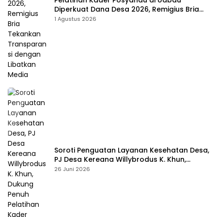
Pelatihan Kader Posyandu di Uabau
Diperkuat Dana Desa 2026, Remigius Bria
Tekankan Transparansi dengan Libatkan
1 Agustus 2026
Media
Soroti Penguatan Layanan Kesehatan Desa,
PJ Desa Kereana Willybrodus K. Khun,
Dukung Penuh Pelatihan Kader Posyandu
26 Juni 2026