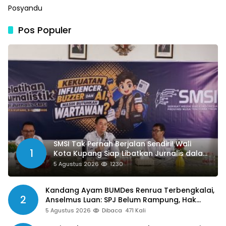
Pos Populer
SMSI Tak Pernah Berjalan Sendiri! Wali
1
Kota Kupang Siap Libatkan Jurnalis dalam
Publikasi Program Pemkot
5 Agustus 2026
1230
Kandang Ayam BUMDes Renrua Terbengkalai,
2
Anselmus Luan: SPJ Belum Rampung, Hak
Aparat Desa Sejak Januari Belum Dibayar
5 Agustus 2026
Dibaca
471 Kali