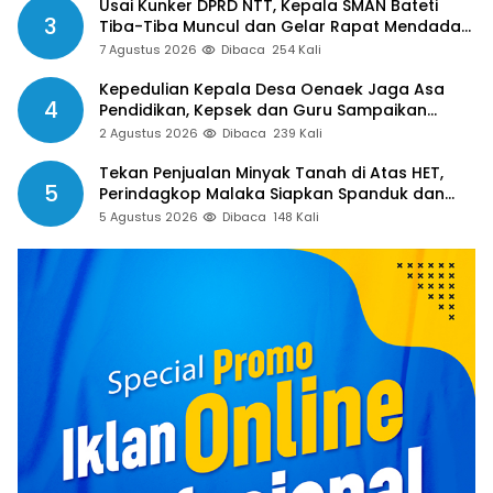
Usai Kunker DPRD NTT, Kepala SMAN Bateti
3
Tiba-Tiba Muncul dan Gelar Rapat Mendadak,
Guru Pertanyakan Hak 15 Persen yang Belum
7 Agustus 2026
Dibaca
254 Kali
Dibayar
Kepedulian Kepala Desa Oenaek Jaga Asa
4
Pendidikan, Kepsek dan Guru Sampaikan
Apresiasi
2 Agustus 2026
Dibaca
239 Kali
Tekan Penjualan Minyak Tanah di Atas HET,
5
Perindagkop Malaka Siapkan Spanduk dan
Nomor Pengaduan
5 Agustus 2026
Dibaca
148 Kali