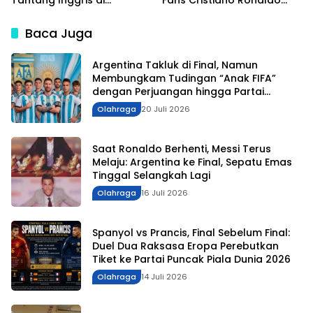
Semifinal Piala Dunia 2026
Tak Kuasa Menahan Sedih
Baca Juga
Argentina Takluk di Final, Namun
Membungkam Tudingan “Anak FIFA”
dengan Perjuangan hingga Partai
Puncak
Olahraga
20 Juli 2026
Saat Ronaldo Berhenti, Messi Terus
Melaju: Argentina ke Final, Sepatu Emas
Tinggal Selangkah Lagi
Olahraga
16 Juli 2026
Spanyol vs Prancis, Final Sebelum Final:
Duel Dua Raksasa Eropa Perebutkan
Tiket ke Partai Puncak Piala Dunia 2026
Olahraga
14 Juli 2026