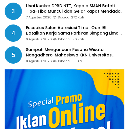
Usai Kunker DPRD NTT, Kepala SMAN Bateti
3
Tiba-Tiba Muncul dan Gelar Rapat Mendadak,
Guru Pertanyakan Hak 15 Persen yang Belum
7 Agustus 2026
Dibaca
272 Kali
Dibayar
Eusebius Sulun Apresiasi Timor Oan 99
4
Batalkan Kerja Sama Parkiran Simpang Lima,
Minta Pemkab Belu Tak Gegabah Buat
9 Agustus 2026
Dibaca
196 Kali
Kebijakan
Sampah Mengancam Pesona Wisata
5
Nangadhero, Mahasiswa KKN Universitas
Muhamadiyah Turun Tangan Bersihkan Pantai
8 Agustus 2026
Dibaca
158 Kali
Tanjung dan Kolam Air Panas