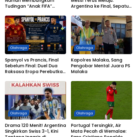
Namun Membungkam
Messi Terus Melaju:
Tudingan “Anak FIFA”
Argentina ke Final, Sepatu
dengan Perjuangan hingga
Emas Tinggal Selangkah
Partai Puncak
Lagi
Olahraga
Olahraga
Spanyol vs Prancis, Final
Kapolres Malaka, Sang
Sebelum Final: Duel Dua
Pengobar Mental Juara PS
Raksasa Eropa Perebutkan
Malaka
Tiket ke Partai Puncak Piala
Dunia 2026
Olahraga
Olahraga
Drama 120 Menit! Argentina
Portugal Tersingkir, Air
Singkirkan Swiss 3-1, Kini
Mata Pecah di Wemalae:
Tantang Inggris di
Fans Cristiano Ronaldo