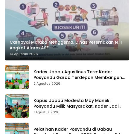
Carnaval Malaka Menggema, Dinas Peternakan NTT
Angkat Alarm ASF
10 Agustus 2026
Kades Uabau Agustinus Tere: Kader
Posyandu Garda Terdepan Membangun
Kesehatan Masyarakat Desa
2 Agustus 2026
Kapus Uabau Modesta Moy Manek:
Posyandu Milik Masyarakat, Kader Jadi
Ujung Tombak Perangi Stunting
1 Agustus 2026
Pelatihan Kader Posyandu di Uabau