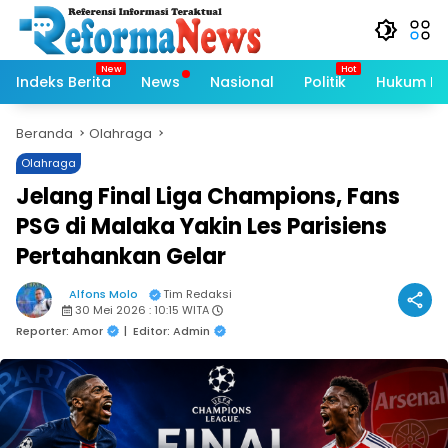
Langsung
ke
konten
Indeks Berita
News
Nasional
Politik
Hukum Kri
Beranda
Olahraga
Olahraga
Jelang Final Liga Champions, Fans
PSG di Malaka Yakin Les Parisiens
Pertahankan Gelar
Alfons Molo
Tim Redaksi
30 Mei 2026 : 10:15 WITA
Reporter: Amor
|
Editor: Admin