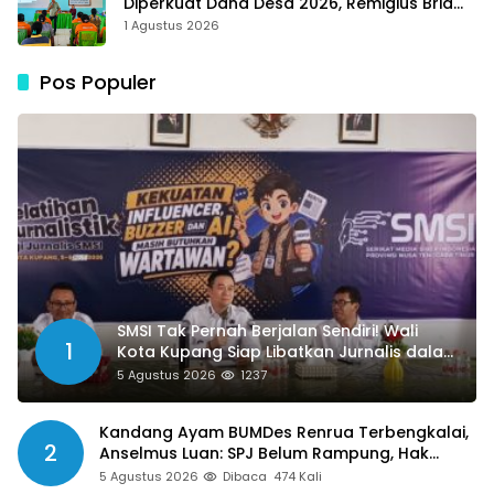
Diperkuat Dana Desa 2026, Remigius Bria
Tekankan Transparansi dengan Libatkan
1 Agustus 2026
Media
Pos Populer
SMSI Tak Pernah Berjalan Sendiri! Wali
1
Kota Kupang Siap Libatkan Jurnalis dalam
Publikasi Program Pemkot
5 Agustus 2026
1237
Kandang Ayam BUMDes Renrua Terbengkalai,
2
Anselmus Luan: SPJ Belum Rampung, Hak
Aparat Desa Sejak Januari Belum Dibayar
5 Agustus 2026
Dibaca
474 Kali