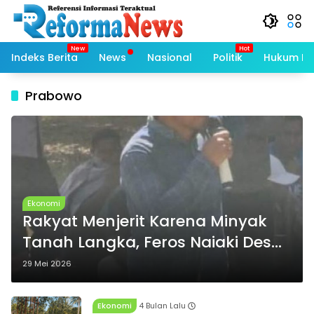
Langsung
ke
konten
Indeks Berita
News
Nasional
Politik
Hukum Kri
Prabowo
Ekonomi
Rakyat Menjerit Karena Minyak
Tanah Langka, Feros Naiaki Desak
Menteri ESDM Turun ke
29 Mei 2026
Perbatasan
Ekonomi
4 Bulan Lalu