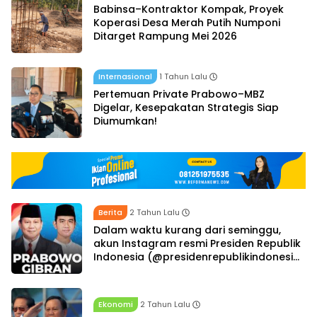
Babinsa–Kontraktor Kompak, Proyek
Koperasi Desa Merah Putih Numponi
Ditarget Rampung Mei 2026
Internasional
1 Tahun Lalu
Pertemuan Private Prabowo–MBZ
Digelar, Kesepakatan Strategis Siap
Diumumkan!
Berita
2 Tahun Lalu
Dalam waktu kurang dari seminggu,
akun Instagram resmi Presiden Republik
Indonesia (@presidenrepublikindonesia)
berhasil meraih 716.000 pengikut
Ekonomi
2 Tahun Lalu