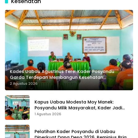
Kesehatan
Kades Uabau Agustinus Tere: Kader Posyandu
Garda Terdepan Membangun Kesehatan
Masyarakat Desa
2 Agustus 2026
Kapus Uabau Modesta Moy Manek:
Posyandu Milik Masyarakat, Kader Jadi
Ujung Tombak Perangi Stunting
1 Agustus 2026
Pelatihan Kader Posyandu di Uabau
Diperkuat Dana Desa 2026, Remigius Bria