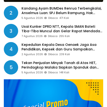
Kandang Ayam BUMDes Renrua Terbengkalai,
2
Anselmus Luan: SPJ Belum Rampung, Hak
Aparat Desa Sejak Januari Belum Dibayar
5 Agustus 2026
Dibaca
471 Kali
Usai Kunker DPRD NTT, Kepala SMAN Bateti
3
Tiba-Tiba Muncul dan Gelar Rapat Mendadak,
Guru Pertanyakan Hak 15 Persen yang Belum
7 Agustus 2026
Dibaca
255 Kali
Dibayar
Kepedulian Kepala Desa Oenaek Jaga Asa
4
Pendidikan, Kepsek dan Guru Sampaikan
Apresiasi
2 Agustus 2026
Dibaca
239 Kali
Tekan Penjualan Minyak Tanah di Atas HET,
5
Perindagkop Malaka Siapkan Spanduk dan
Nomor Pengaduan
5 Agustus 2026
Dibaca
148 Kali