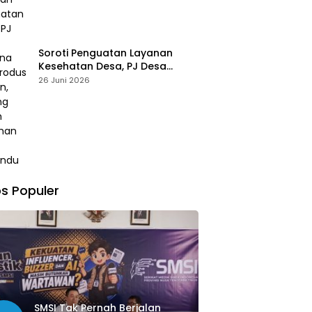
Soroti Penguatan Layanan
Kesehatan Desa, PJ Desa
Kereana Willybrodus K. Khun,
26 Juni 2026
Dukung Penuh Pelatihan Kader
Posyandu
s Populer
SMSI Tak Pernah Berjalan