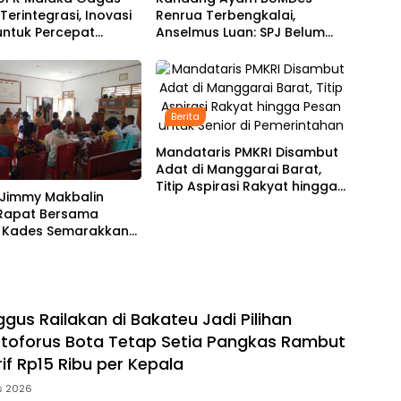
Terintegrasi, Inovasi
Renrua Terbengkalai,
 untuk Percepat
Anselmus Luan: SPJ Belum
gunan Infrastruktur
Rampung, Hak Aparat Desa
Sejak Januari Belum Dibayar
Berita
Mandataris PMKRI Disambut
Adat di Manggarai Barat,
Titip Aspirasi Rakyat hingga
Jimmy Makbalin
Pesan untuk Senior di
 Rapat Bersama
Pemerintahan
h Kades Semarakkan
81 RI Tindak Lanjuti
si Bupati SBS dan
 HMS
gus Railakan di Bakateu Jadi Pilihan
stoforus Bota Tetap Setia Pangkas Rambut
if Rp15 Ribu per Kepala
s 2026