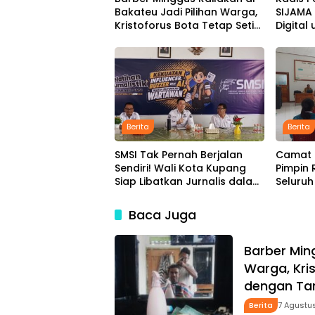
Bakateu Jadi Pilihan Warga,
SIJAMA 
Kristoforus Bota Tetap Setia
Digital
Pangkas Rambut dengan
Pemban
Tarif Rp15 Ribu per Kepala
Berita
Berita
SMSI Tak Pernah Berjalan
Camat 
Sendiri! Wali Kota Kupang
Pimpin
Siap Libatkan Jurnalis dalam
Seluru
Publikasi Program Pemkot
HUT ke-
Instruk
Baca Juga
Wabup
Barber Ming
Warga, Kri
dengan Tar
Berita
7 Agustu