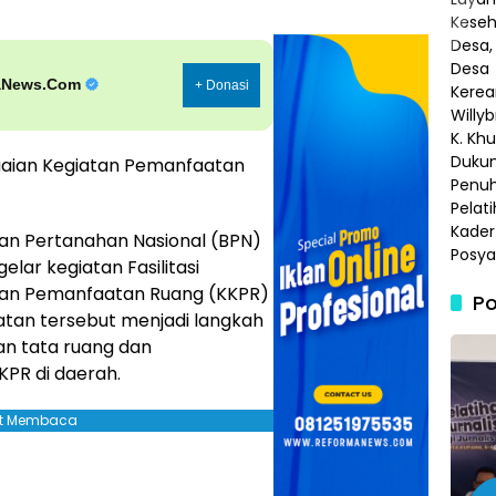
aNews.Com
+ Donasi
uaian Kegiatan Pemanfaatan
an Pertanahan Nasional (BPN)
lar kegiatan Fasilitasi
atan Pemanfaatan Ruang (KKPR)
Po
atan tersebut menjadi langkah
n tata ruang dan
PR di daerah.
jut Membaca