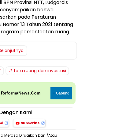
BPN Provinsi NTT, Ludgardis
ya menyampaikan bahwa
asarkan pada Peraturan
N Nomor 13 Tahun 2021 tentang
 program pemanfaatan ruang.
Selanjutnya
T
tata ruang dan investasi
p
ReformaNews.Com
+ Gabung
Dengan Kami:
mi
Subscribe
ng Merasa Dirugikan Dan /Atau