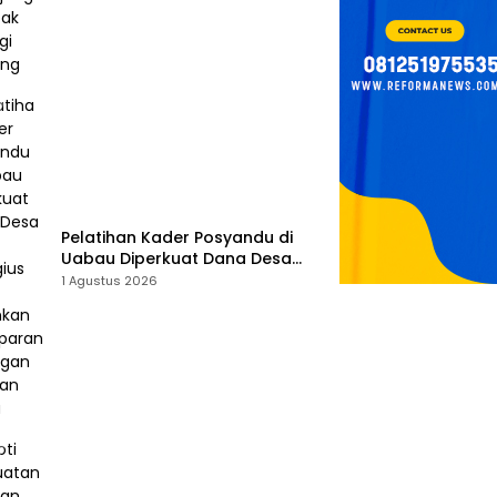
Pelatihan Kader Posyandu di
Uabau Diperkuat Dana Desa
2026, Remigius Bria Tekankan
1 Agustus 2026
Transparansi dengan Libatkan
Media