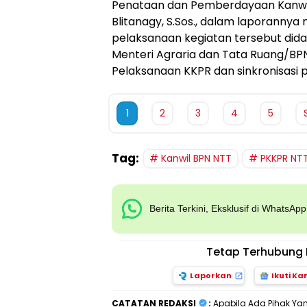
Penataan dan Pemberdayaan Kanwil 
Blitanagy, S.Sos., dalam laporann
pelaksanaan kegiatan tersebut did
Menteri Agraria dan Tata Ruang/BP
Pelaksanaan KKPR dan sinkronisasi
1
2
3
4
5
Tag:
Kanwil BPN NTT
PKKPR NT
Berita Terkini, Eksklusif di WhatsAp
Tetap Terhubung 
Laporkan
Ikuti Ka
CATATAN REDAKSI
:
Apabila Ada Pihak Ya