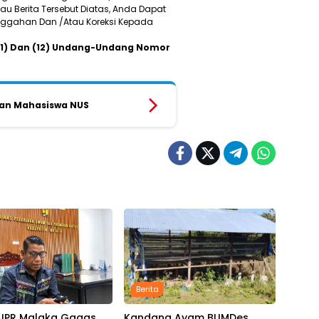
u Berita Tersebut Diatas, Anda Dapat
Sanggahan Dan /Atau Koreksi Kepada
 (11) Dan (12) Undang-Undang Nomor
pan Mahasiswa NUS
Berita
PUPR Malaka Gagas
Kandang Ayam BUMDes