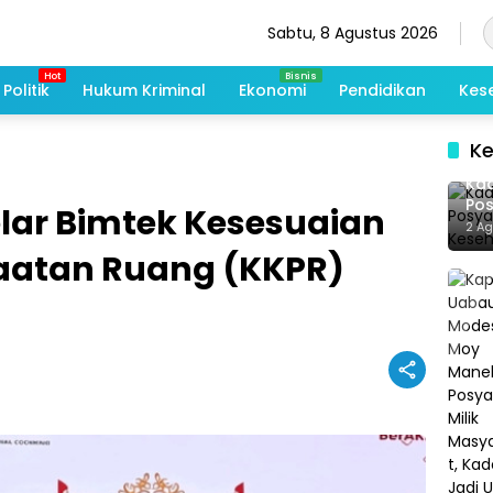
Sabtu, 8 Agustus 2026
Politik
Hukum Kriminal
Ekonomi
Pendidikan
Kes
K
Kad
Po
lar Bimtek Kesesuaian
Me
2 A
De
aatan Ruang (KKPR)