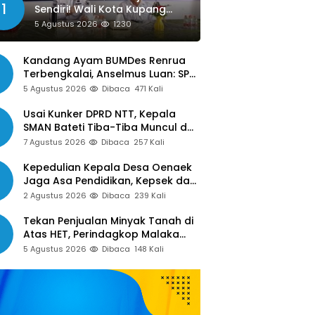
1
Sendiri! Wali Kota Kupang
Siap Libatkan Jurnalis dalam
5 Agustus 2026
1230
Publikasi Program Pemkot
Kandang Ayam BUMDes Renrua
Terbengkalai, Anselmus Luan: SPJ
Belum Rampung, Hak Aparat Desa
5 Agustus 2026
Dibaca
471 Kali
Sejak Januari Belum Dibayar
Usai Kunker DPRD NTT, Kepala
SMAN Bateti Tiba-Tiba Muncul dan
Gelar Rapat Mendadak, Guru
7 Agustus 2026
Dibaca
257 Kali
Pertanyakan Hak 15 Persen yang
Belum Dibayar
Kepedulian Kepala Desa Oenaek
Jaga Asa Pendidikan, Kepsek dan
Guru Sampaikan Apresiasi
2 Agustus 2026
Dibaca
239 Kali
Tekan Penjualan Minyak Tanah di
Atas HET, Perindagkop Malaka
Siapkan Spanduk dan Nomor
5 Agustus 2026
Dibaca
148 Kali
Pengaduan