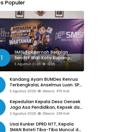
s Populer
SMSI Tak Pernah Berjalan
1
Sendiri! Wali Kota Kupang
Siap Libatkan Jurnalis dalam
5 Agustus 2026
1226
Publikasi Program Pemkot
Kandang Ayam BUMDes Renrua
Terbengkalai, Anselmus Luan: SPJ
Belum Rampung, Hak Aparat Desa
5 Agustus 2026
Dibaca
470 Kali
Sejak Januari Belum Dibayar
Kepedulian Kepala Desa Oenaek
Jaga Asa Pendidikan, Kepsek dan
Guru Sampaikan Apresiasi
2 Agustus 2026
Dibaca
238 Kali
Usai Kunker DPRD NTT, Kepala
SMAN Bateti Tiba-Tiba Muncul dan