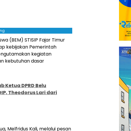
ing
swa (BEM) STISIP Fajar Timur
ap kebijakan Pemerintah
mengutamakan kegiatan
n kebutuhan dasar
ab Ketua DPRD Belu
IP, Theodorus Lari dari
, Melfridus Kali, melalui pesan