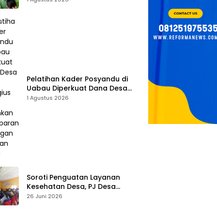
Tombak Perangi Stunting
Pelatihan Kader Posyandu di
Uabau Diperkuat Dana Desa
2026, Remigius Bria Tekankan
1 Agustus 2026
Transparansi dengan Libatkan
Media
Soroti Penguatan Layanan
Kesehatan Desa, PJ Desa
Kereana Willybrodus K. Khun,
26 Juni 2026
Dukung Penuh Pelatihan Kader
Posyandu