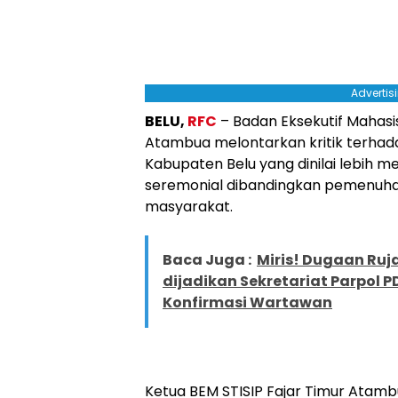
Advertis
BELU,
RFC
– Badan Eksekutif Mahasi
Atambua melontarkan kritik terhad
Kabupaten Belu yang dinilai lebih 
seremonial dibandingkan pemenuha
masyarakat.
Baca Juga :
Miris! Dugaan Ruj
dijadikan Sekretariat Parpol PD
Konfirmasi Wartawan
Ketua BEM STISIP Fajar Timur Atambua