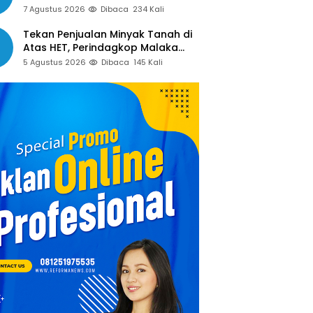
Gelar Rapat Mendadak, Guru
7 Agustus 2026
Dibaca
234 Kali
Pertanyakan Hak 15 Persen yang
Belum Dibayar
Tekan Penjualan Minyak Tanah di
Atas HET, Perindagkop Malaka
Siapkan Spanduk dan Nomor
5 Agustus 2026
Dibaca
145 Kali
Pengaduan