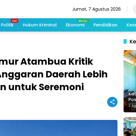
Jumat, 7 Agustus 2026
Politik
Hukum Kriminal
Ekonomi
Pendidikan
Kes
K
Timur Atambua Kritik
i Anggaran Daerah Lebih
n untuk Seremoni
Kad
Po
Me
2 A
De