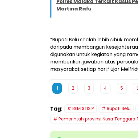
Polres Malaka Terkait Kasus
Martina Rafu
“Bupati Belu seolah lebih sibuk m
daripada membangun kesejahteraan
digunakan untuk kegiatan yang rama
memberikan jawaban atas persoala
masyarakat setiap hari,” ujar Melfrid
1
2
3
4
5
Tag:
BEM STISIP
Bupati Belu
Pemerintah provinsi Nusa Tenggara 