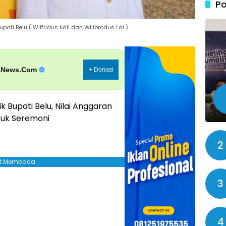
Po
ati Belu ( Wilfridus kali dan Wilibrodus Lai )
aNews.Com
+ Donasi
k Bupati Belu, Nilai Anggaran
tuk Seremoni
2
jut Membaca
3
4