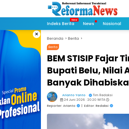
Langsung
ke
konten
Indeks Berita
News
Nasional
×
Beranda
Berita
Berita
BEM STISIP Fajar 
Bupati Belu, Nila
Banyak Dihabiska
Arianto Yanto
Tim Redaksi
24 Juni 2026 : 20:20 WITA
Reporter: Arianto
|
Editor: Redaksi