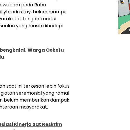
ews.com pada Rabu
 Willybrodus Lay, belum mampu
rakat di tengah kondisi
rsoalan yang masih dihadapi
rbengkalai, Warga Oekofu
lu
h saat ini terkesan lebih fokus
giatan seremonial yang ramai
mun belum memberikan dampak
ahteraan masyarakat.
siasi Kinerja Sat Reskrim