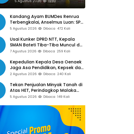
Siap Libatkan Jurnalis dalam
5 Agustus 2026
1230
Publikasi Program Pemkot
Kandang Ayam BUMDes Renrua
Terbengkalai, Anselmus Luan: SPJ
Belum Rampung, Hak Aparat Desa
5 Agustus 2026
Dibaca
472 Kali
Sejak Januari Belum Dibayar
Usai Kunker DPRD NTT, Kepala
SMAN Bateti Tiba-Tiba Muncul dan
Gelar Rapat Mendadak, Guru
7 Agustus 2026
Dibaca
259 Kali
Pertanyakan Hak 15 Persen yang
Belum Dibayar
Kepedulian Kepala Desa Oenaek
Jaga Asa Pendidikan, Kepsek dan
Guru Sampaikan Apresiasi
2 Agustus 2026
Dibaca
240 Kali
Tekan Penjualan Minyak Tanah di
Atas HET, Perindagkop Malaka
Siapkan Spanduk dan Nomor
5 Agustus 2026
Dibaca
149 Kali
Pengaduan