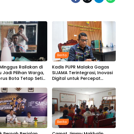
Berita
Minggus Railakan di
Kadis PUPR Malaka Gagas
 Jadi Pilihan Warga,
SIJAMA Terintegrasi, Inovasi
orus Bota Tetap Setia
Digital untuk Percepat
s Rambut dengan
Pembangunan Infrastruktur
p15 Ribu per Kepala
Berita
k Pernah Berjalan
Camat Jimmy Makbalin