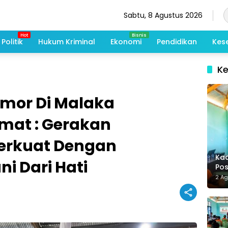
Sabtu, 8 Agustus 2026
Politik
Hukum Kriminal
Ekonomi
Pendidikan
Kes
K
imor Di Malaka
mat : Gerakan
erkuat Dengan
Kad
i Dari Hati
Po
Me
2 A
De