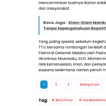
mencerminkan kuatnya ikatan solidar
dan masyarakat.
Baca Juga :
Diam-Diam Menika
Tanpa Sepengetahuan Bupati
Yang paling spesial, sebelum kegiata
TTU bersama rombongan terlebih da
Pastoral Dekenat Malaka oleh Past
Hironimus Moensaku, SVD. Momen in
nilai kemanusiaan, iman, dan pela
suasana sederhana namun penuh m
1
2
3
Selanjutnya
Tag:
BetaTimor
GerakanKema