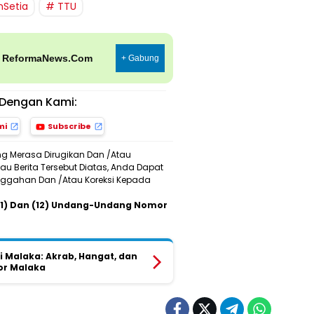
anSetia
TTU
p
ReformaNews.Com
+ Gabung
Dengan Kami:
mi
Subscribe
ng Merasa Dirugikan Dan /Atau
u Berita Tersebut Diatas, Anda Dapat
Sanggahan Dan /Atau Koreksi Kepada
 (11) Dan (12) Undang-Undang Nomor
i Malaka: Akrab, Hangat, dan
or Malaka