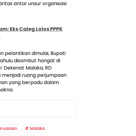
itas antar unsur organisasi
m: Eks Caleg Lolos PPPK
!
n pelantikan dimulai, Bupati
hulu disambut hangat di
or Dekenat Malaka, RD
i menjadi ruang perjumpaan
yanan yang berpadu dalam
akna.
nusiaan
Malaka