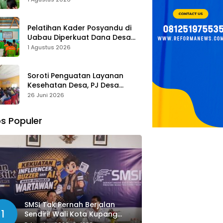
Tombak Perangi Stunting
Pelatihan Kader Posyandu di
Uabau Diperkuat Dana Desa
2026, Remigius Bria Tekankan
1 Agustus 2026
Transparansi dengan Libatkan
Media
Soroti Penguatan Layanan
Kesehatan Desa, PJ Desa
Kereana Willybrodus K. Khun,
26 Juni 2026
Dukung Penuh Pelatihan Kader
Posyandu
s Populer
SMSI Tak Pernah Berjalan
1
Sendiri! Wali Kota Kupang