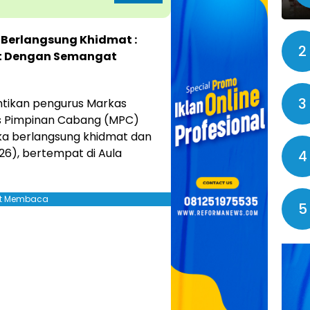
 Berlangsung Khidmat :
2
t Dengan Semangat
3
tikan pengurus Markas
s Pimpinan Cabang (MPC)
a berlangsung khidmat dan
6), bertempat di Aula
4
jut Membaca
5