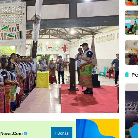
Po
aNews.Com
+ Donasi