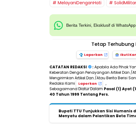
MelayaniDenganHati
SolidMilit
Berita Terkini, Eksklusif di WhatsAp
Tetap Terhubung 
Laporkan
Ikuti Ka
CATATAN REDAKSI
:
Apabila Ada Pihak Ya
Keberatan Dengan Penayangan Artikel Dan /Ata
Mengirimkan Artikel Dan /Atau Berita Berisi 
Redaksi Kami
,
Laporkan
Sebagaimana Diatur Dalam
Pasal (1) Ayat
40 Tahun 1999 Tentang Pers.
Bupati TTU Tunjukkan Sisi Humanis d
Menyatu dalam Pelantikan Beta Tim