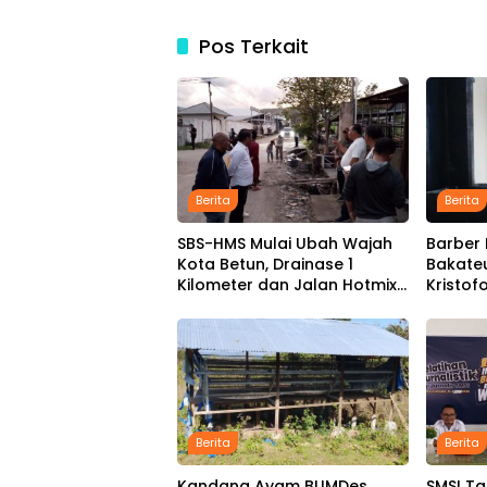
Pos Terkait
Berita
Berita
SBS-HMS Mulai Ubah Wajah
Barber 
Kota Betun, Drainase 1
Bakateu
Kilometer dan Jalan Hotmix
Kristof
Masuk Tahap Pelaksanaan
Pangka
Tarif R
Berita
Berita
Kandang Ayam BUMDes
SMSI Ta