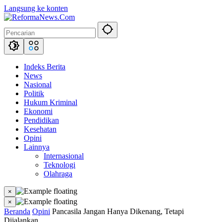
Langsung ke konten
Indeks Berita
News
Nasional
Politik
Hukum Kriminal
Ekonomi
Pendidikan
Kesehatan
Opini
Lainnya
Internasional
Teknologi
Olahraga
×
×
Beranda
Opini
Pancasila Jangan Hanya Dikenang, Tetapi
Dijalankan