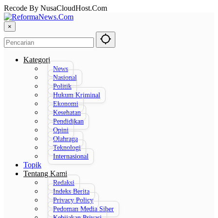
Recode By NusaCloudHost.Com
×
Kategori
News
Nasional
Politik
Hukum Kriminal
Ekonomi
Kesehatan
Pendidikan
Opini
Olahraga
Teknologi
Internasional
Topik
Tentang Kami
Redaksi
Indeks Berita
Privacy Policy
Pedoman Media Siber
Kebijakan Privasi