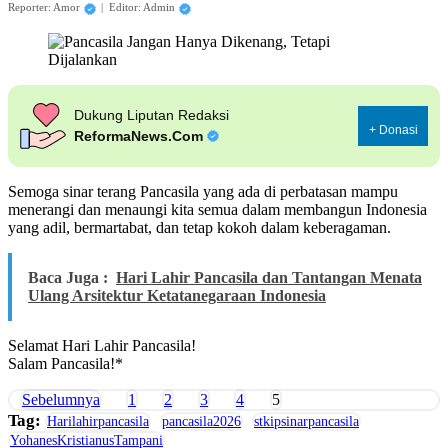
Reporter: Amor
|
Editor: Admin
Dukung Liputan Redaksi
+ Donasi
ReformaNews.Com
Semoga sinar terang Pancasila yang ada di perbatasan mampu
menerangi dan menaungi kita semua dalam membangun Indonesia
yang adil, bermartabat, dan tetap kokoh dalam keberagaman.
Baca Juga :
Hari Lahir Pancasila dan Tantangan Menata
Ulang Arsitektur Ketatanegaraan Indonesia
Selamat Hari Lahir Pancasila!
Salam Pancasila!*
Sebelumnya
1
2
3
4
5
Tag:
Harilahirpancasila
pancasila2026
stkipsinarpancasila
YohanesKristianusTampani