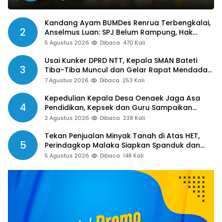
Kandang Ayam BUMDes Renrua Terbengkalai,
2
Anselmus Luan: SPJ Belum Rampung, Hak
Aparat Desa Sejak Januari Belum Dibayar
5 Agustus 2026
Dibaca
470 Kali
Usai Kunker DPRD NTT, Kepala SMAN Bateti
3
Tiba-Tiba Muncul dan Gelar Rapat Mendadak,
Guru Pertanyakan Hak 15 Persen yang Belum
7 Agustus 2026
Dibaca
253 Kali
Dibayar
Kepedulian Kepala Desa Oenaek Jaga Asa
4
Pendidikan, Kepsek dan Guru Sampaikan
Apresiasi
2 Agustus 2026
Dibaca
238 Kali
Tekan Penjualan Minyak Tanah di Atas HET,
5
Perindagkop Malaka Siapkan Spanduk dan
Nomor Pengaduan
5 Agustus 2026
Dibaca
148 Kali