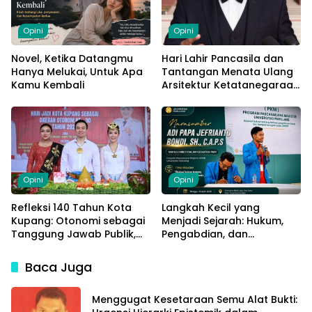
Opini
Opini
Novel, Ketika Datangmu
Hari Lahir Pancasila dan
Hanya Melukai, Untuk Apa
Tantangan Menata Ulang
Kamu Kembali
Arsitektur Ketatanegaraan
Indonesia
Opini
Opini
Refleksi 140 Tahun Kota
Langkah Kecil yang
Kupang: Otonomi sebagai
Menjadi Sejarah: Hukum,
Tanggung Jawab Publik,
Pengabdian, dan
Bukan Sekadar
Ketahanan UMKM di Era
Kewenangan
Digital
Baca Juga
Menggugat Kesetaraan Semu Alat Bukti: