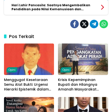
Hari Lahir Pancasila: Saatnya Mengembalikan
Pendidikan pada Nilai Kemanusiaan dan
Persatuan
Pos Terkait
Opini
Opini
Menggugat Kesetaraan
Krisis Kepemimpinan
Semu Alat Bukti: Urgensi
Bupati dan Hilangnya
Hierarki Epistemik dalam
Amanah Masyarakat
Peradilan Pidana Indonesia
Kabupaten Malaka