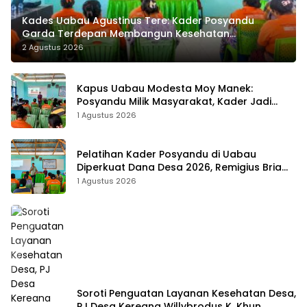
Kades Uabau Agustinus Tere: Kader Posyandu
Garda Terdepan Membangun Kesehatan
Masyarakat Desa
2 Agustus 2026
Kapus Uabau Modesta Moy Manek:
Posyandu Milik Masyarakat, Kader Jadi
Ujung Tombak Perangi Stunting
1 Agustus 2026
Pelatihan Kader Posyandu di Uabau
Diperkuat Dana Desa 2026, Remigius Bria
Tekankan Transparansi dengan Libatkan
1 Agustus 2026
Media
Soroti Penguatan Layanan Kesehatan Desa,
PJ Desa Kereana Willybrodus K. Khun,