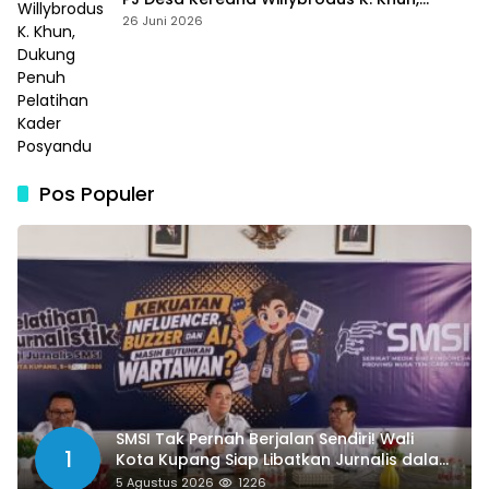
Dukung Penuh Pelatihan Kader Posyandu
26 Juni 2026
Pos Populer
SMSI Tak Pernah Berjalan Sendiri! Wali
1
Kota Kupang Siap Libatkan Jurnalis dalam
Publikasi Program Pemkot
5 Agustus 2026
1226