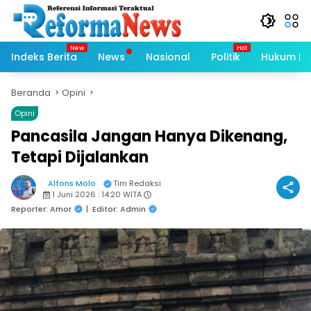
Langsung
ke
konten
Indeks Berita
News
Nasional
Politik
Hukum Kri
Beranda
Opini
Opini
Pancasila Jangan Hanya Dikenang,
Tetapi Dijalankan
Alfons Molo
Tim Redaksi
1 Juni 2026 : 14:20 WITA
Reporter: Amor
|
Editor: Admin