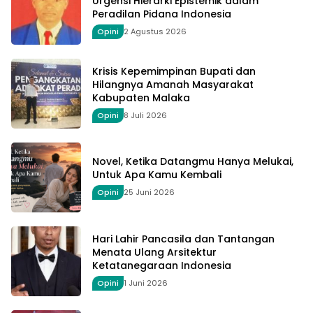
Urgensi Hierarki Epistemik dalam
Peradilan Pidana Indonesia
Opini
2 Agustus 2026
Krisis Kepemimpinan Bupati dan
Hilangnya Amanah Masyarakat
Kabupaten Malaka
Opini
8 Juli 2026
Novel, Ketika Datangmu Hanya Melukai,
Untuk Apa Kamu Kembali
Opini
25 Juni 2026
Hari Lahir Pancasila dan Tantangan
Menata Ulang Arsitektur
Ketatanegaraan Indonesia
Opini
1 Juni 2026