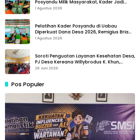
Posyandu Milik Masyarakat, Kader Jadi
Ujung Tombak Perangi Stunting
1 Agustus 2026
Pelatihan Kader Posyandu di Uabau
Diperkuat Dana Desa 2026, Remigius Bria
Tekankan Transparansi dengan Libatkan
1 Agustus 2026
Media
Soroti Penguatan Layanan Kesehatan Desa,
PJ Desa Kereana Willybrodus K. Khun,
Dukung Penuh Pelatihan Kader Posyandu
26 Juni 2026
Pos Populer