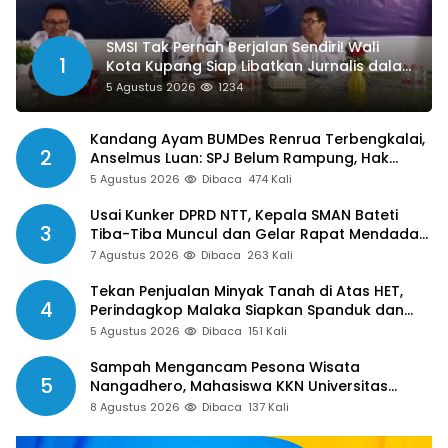
SMSI Tak Pernah Berjalan Sendiri! Wali
1
Kota Kupang Siap Libatkan Jurnalis dalam
Publikasi Program Pemkot
5 Agustus 2026
1234
Kandang Ayam BUMDes Renrua Terbengkalai,
2
Anselmus Luan: SPJ Belum Rampung, Hak
Aparat Desa Sejak Januari Belum Dibayar
5 Agustus 2026
Dibaca
474 Kali
Usai Kunker DPRD NTT, Kepala SMAN Bateti
3
Tiba-Tiba Muncul dan Gelar Rapat Mendadak,
Guru Pertanyakan Hak 15 Persen yang Belum
7 Agustus 2026
Dibaca
263 Kali
Dibayar
Tekan Penjualan Minyak Tanah di Atas HET,
4
Perindagkop Malaka Siapkan Spanduk dan
Nomor Pengaduan
5 Agustus 2026
Dibaca
151 Kali
Sampah Mengancam Pesona Wisata
5
Nangadhero, Mahasiswa KKN Universitas
Muhamadiyah Turun Tangan Bersihkan Pantai
8 Agustus 2026
Dibaca
137 Kali
Tanjung dan Kolam Air Panas