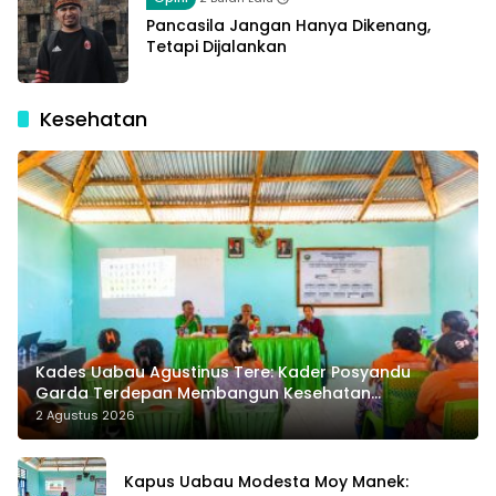
Pancasila Jangan Hanya Dikenang,
Tetapi Dijalankan
Kesehatan
Kades Uabau Agustinus Tere: Kader Posyandu
Garda Terdepan Membangun Kesehatan
Masyarakat Desa
2 Agustus 2026
Kapus Uabau Modesta Moy Manek: