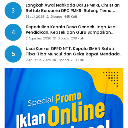
Langkah Awal Nahkoda Baru PMKRI, Christian
3
Rettob Bersama DPC PMKRI Ruteng Temui
Bupati Manggarai Perkuat Kolaborasi Masa
31 Juli 2026
Dibaca
445 Kali
Depan
Kepedulian Kepala Desa Oenaek Jaga Asa
4
Pendidikan, Kepsek dan Guru Sampaikan
Apresiasi
2 Agustus 2026
Dibaca
238 Kali
Usai Kunker DPRD NTT, Kepala SMAN Bateti
5
Tiba-Tiba Muncul dan Gelar Rapat Mendadak,
Guru Pertanyakan Hak 15 Persen yang Belum
7 Agustus 2026
Dibaca
230 Kali
Dibayar