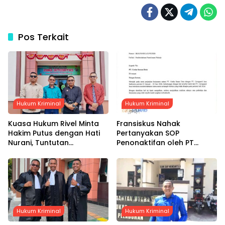
Pos Terkait
Hukum Kriminal
Hukum Kriminal
Kuasa Hukum Rivel Minta
Fransiskus Nahak
Hakim Putus dengan Hati
Pertanyakan SOP
Nurani, Tuntutan
Penonaktifan oleh PT
Dijadwalkan Kamis Pekan
Graha Sarana Duta, Klaim
Depan
Gaji Dua Bulan Belum
Dibayarkan
Hukum Kriminal
Hukum Kriminal