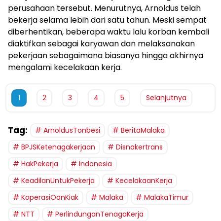
perusahaan tersebut. Menurutnya, Arnoldus telah
bekerja selama lebih dari satu tahun. Meski sempat
diberhentikan, beberapa waktu lalu korban kembali
diaktifkan sebagai karyawan dan melaksanakan
pekerjaan sebagaimana biasanya hingga akhirnya
mengalami kecelakaan kerja.
1
2
3
4
5
Selanjutnya
Tag:
ArnoldusTonbesi
BeritaMalaka
BPJSKetenagakerjaan
Disnakertrans
HakPekerja
Indonesia
KeadilanUntukPekerja
KecelakaanKerja
KoperasiOanKiak
Malaka
MalakaTimur
NTT
PerlindunganTenagaKerja