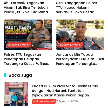
Ahli Forensik Tegaskan
Usai Tanggapan Polres
Visum Tak Bisa Tentukan
TTU, Kuasa Hukum
Pelaku, PH Rivel Sila Minta
Servasius Seko Desak
Hakim Putus Berdasarkan
Penyidik Uji Objektif Alat
Fakta Persidangan
Bukti
Hukum Kriminal
Hukum Kriminal
Polres TTU Tegaskan
Januarius Min Tabati
Penetapan Delapan
Pertanyakan Dua Alat Bukti
Tersangka Kasus Fafinesu
Penetapan Tersangka
Berdasarkan Alat Bukti,
Servasius Seko, Desak
Respons Pernyataan
Kapolda NTT Gelar
Baca Juga
Kuasa Hukum SS
Perkara Khusus
Kuasa Hukum Rivel Minta Hakim Putus
dengan Hati Nurani, Tuntutan
Dijadwalkan Kamis Pekan Depan
Hukum Kriminal
7 Agustus 2026