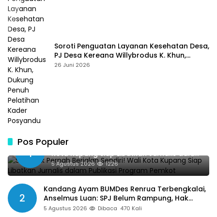
Soroti Penguatan Layanan Kesehatan Desa,
PJ Desa Kereana Willybrodus K. Khun,
Dukung Penuh Pelatihan Kader Posyandu
26 Juni 2026
Pos Populer
SMSI Tak Pernah Berjalan Sendiri! Wali
1
Kota Kupang Siap Libatkan Jurnalis dalam
Publikasi Program Pemkot
5 Agustus 2026
1226
Kandang Ayam BUMDes Renrua Terbengkalai,
2
Anselmus Luan: SPJ Belum Rampung, Hak
Aparat Desa Sejak Januari Belum Dibayar
5 Agustus 2026
Dibaca
470 Kali