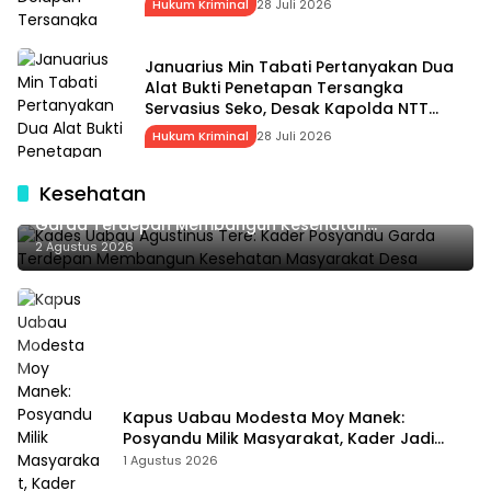
Hukum Kriminal
28 Juli 2026
Januarius Min Tabati Pertanyakan Dua
Alat Bukti Penetapan Tersangka
Servasius Seko, Desak Kapolda NTT
Gelar Perkara Khusus
Hukum Kriminal
28 Juli 2026
Kesehatan
Kades Uabau Agustinus Tere: Kader Posyandu
Garda Terdepan Membangun Kesehatan
Masyarakat Desa
2 Agustus 2026
Kapus Uabau Modesta Moy Manek:
Posyandu Milik Masyarakat, Kader Jadi
Ujung Tombak Perangi Stunting
1 Agustus 2026