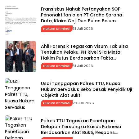
Fransiskus Nahak Pertanyakan SOP
Penonaktifan oleh PT Graha Sarana
Duta, Klaim Gaji Dua Bulan Belum
Dibayarkan
Hukum Kriminal
31 Juli 2026
Ahli Forensik Tegaskan Visum Tak Bisa
Tentukan Pelaku, PH Rivel Sila Minta
Hakim Putus Berdasarkan Fakta
Persidangan
Hukum Kriminal
31 Juli 2026
Usai Tanggapan Polres TTU, Kuasa
Hukum Servasius Seko Desak Penyidik Uji
Objektif Alat Bukti
Hukum Kriminal
29 Juli 2026
Polres TTU Tegaskan Penetapan
Delapan Tersangka Kasus Fafinesu
Berdasarkan Alat Bukti, Respons
Pernyataan Kuasa Hukum SS