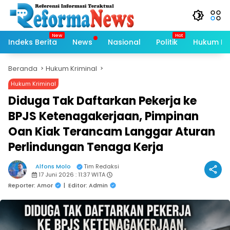
Langsung
ke
konten
Indeks Berita
News
Nasional
Politik
Hukum Kri
Beranda
Hukum Kriminal
Hukum Kriminal
Diduga Tak Daftarkan Pekerja ke
BPJS Ketenagakerjaan, Pimpinan
Oan Kiak Terancam Langgar Aturan
Perlindungan Tenaga Kerja
Alfons Molo
Tim Redaksi
17 Juni 2026 : 11:37 WITA
Reporter: Amor
|
Editor: Admin