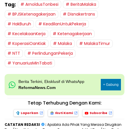
Tag:
ArnoldusTonbesi
BeritaMalaka
BPJSKetenagakerjaan
Disnakertrans
HakBuruh
KeadilanUntukPekerja
KecelakaanKerja
Ketenagakerjaan
KoperasiOanKiak
Malaka
MalakaTimur
NTT
PerlindunganPekerja
YanuariusMinTabati
Berita Terkini, Eksklusif di WhatsApp
+ Gabung
ReformaNews.Com
Tetap Terhubung Dengan Kami:
Laporkan
Ikuti Kami
Subscribe
CATATAN REDAKSI
:
Apabila Ada Pihak Yang Merasa Dirugikan