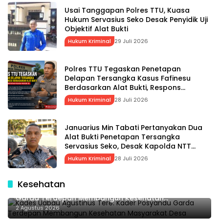
Usai Tanggapan Polres TTU, Kuasa
Hukum Servasius Seko Desak Penyidik Uji
Objektif Alat Bukti
Hukum Kriminal
29 Juli 2026
Polres TTU Tegaskan Penetapan
Delapan Tersangka Kasus Fafinesu
Berdasarkan Alat Bukti, Respons
Pernyataan Kuasa Hukum SS
Hukum Kriminal
28 Juli 2026
Januarius Min Tabati Pertanyakan Dua
Alat Bukti Penetapan Tersangka
Servasius Seko, Desak Kapolda NTT
Gelar Perkara Khusus
Hukum Kriminal
28 Juli 2026
Kesehatan
Kades Uabau Agustinus Tere: Kader Posyandu
Garda Terdepan Membangun Kesehatan
Masyarakat Desa
2 Agustus 2026