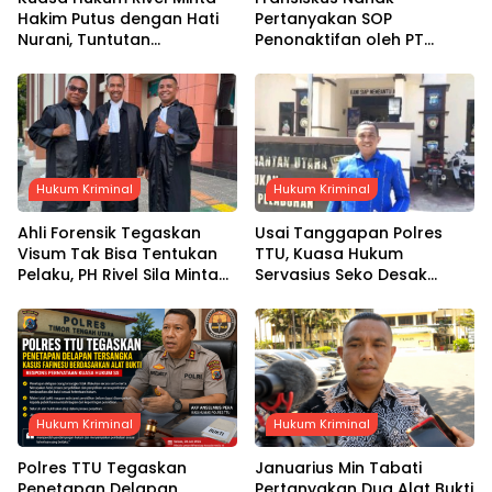
Hakim Putus dengan Hati
Pertanyakan SOP
Nurani, Tuntutan
Penonaktifan oleh PT
Dijadwalkan Kamis Pekan
Graha Sarana Duta, Klaim
Depan
Gaji Dua Bulan Belum
Dibayarkan
Hukum Kriminal
Hukum Kriminal
Ahli Forensik Tegaskan
Usai Tanggapan Polres
Visum Tak Bisa Tentukan
TTU, Kuasa Hukum
Pelaku, PH Rivel Sila Minta
Servasius Seko Desak
Hakim Putus Berdasarkan
Penyidik Uji Objektif Alat
Fakta Persidangan
Bukti
Hukum Kriminal
Hukum Kriminal
Polres TTU Tegaskan
Januarius Min Tabati
Penetapan Delapan
Pertanyakan Dua Alat Bukti