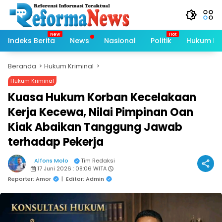
Langsung
ke
konten
Indeks Berita
News
Nasional
Politik
Hukum Kri
Beranda
Hukum Kriminal
Hukum Kriminal
Kuasa Hukum Korban Kecelakaan
Kerja Kecewa, Nilai Pimpinan Oan
Kiak Abaikan Tanggung Jawab
terhadap Pekerja
Alfons Molo
Tim Redaksi
17 Juni 2026 : 08:06 WITA
Reporter: Amor
|
Editor: Admin