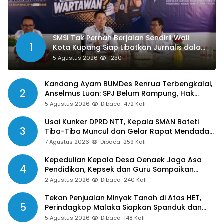
SMSI Tak Pernah Berjalan Sendiri! Wali
1
Kota Kupang Siap Libatkan Jurnalis dalam
Publikasi Program Pemkot
5 Agustus 2026
1230
Kandang Ayam BUMDes Renrua Terbengkalai,
2
Anselmus Luan: SPJ Belum Rampung, Hak
Aparat Desa Sejak Januari Belum Dibayar
5 Agustus 2026
Dibaca
472 Kali
Usai Kunker DPRD NTT, Kepala SMAN Bateti
3
Tiba-Tiba Muncul dan Gelar Rapat Mendadak,
Guru Pertanyakan Hak 15 Persen yang Belum
7 Agustus 2026
Dibaca
259 Kali
Dibayar
Kepedulian Kepala Desa Oenaek Jaga Asa
4
Pendidikan, Kepsek dan Guru Sampaikan
Apresiasi
2 Agustus 2026
Dibaca
240 Kali
Tekan Penjualan Minyak Tanah di Atas HET,
5
Perindagkop Malaka Siapkan Spanduk dan
Nomor Pengaduan
5 Agustus 2026
Dibaca
148 Kali