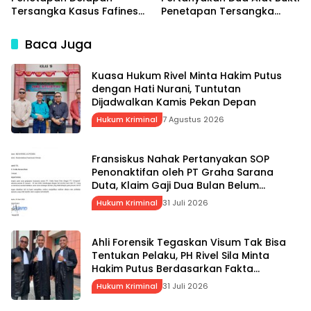
Tersangka Kasus Fafinesu
Penetapan Tersangka
Berdasarkan Alat Bukti,
Servasius Seko, Desak
Respons Pernyataan
Kapolda NTT Gelar
Baca Juga
Kuasa Hukum SS
Perkara Khusus
Kuasa Hukum Rivel Minta Hakim Putus
dengan Hati Nurani, Tuntutan
Dijadwalkan Kamis Pekan Depan
Hukum Kriminal
7 Agustus 2026
Fransiskus Nahak Pertanyakan SOP
Penonaktifan oleh PT Graha Sarana
Duta, Klaim Gaji Dua Bulan Belum
Dibayarkan
Hukum Kriminal
31 Juli 2026
Ahli Forensik Tegaskan Visum Tak Bisa
Tentukan Pelaku, PH Rivel Sila Minta
Hakim Putus Berdasarkan Fakta
Persidangan
Hukum Kriminal
31 Juli 2026