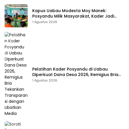
Kapus Uabau Modesta Moy Manek:
Posyandu Milik Masyarakat, Kader Jadi
Ujung Tombak Perangi Stunting
1 Agustus 2026
Pelatihan Kader Posyandu di Uabau
Diperkuat Dana Desa 2026, Remigius Bria
Tekankan Transparansi dengan Libatkan
1 Agustus 2026
Media