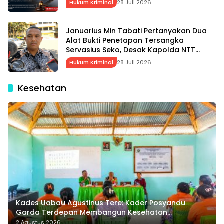
Hukum Kriminal
28 Juli 2026
Januarius Min Tabati Pertanyakan Dua
Alat Bukti Penetapan Tersangka
Servasius Seko, Desak Kapolda NTT
Gelar Perkara Khusus
Hukum Kriminal
28 Juli 2026
Kesehatan
Kades Uabau Agustinus Tere: Kader Posyandu
Garda Terdepan Membangun Kesehatan
Masyarakat Desa
2 Agustus 2026