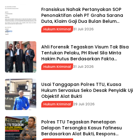
Fransiskus Nahak Pertanyakan SOP
Penonaktifan oleh PT Graha Sarana
Duta, Klaim Gaji Dua Bulan Belum
Dibayarkan
Hukum Kriminal
31 Juli 2026
Ahli Forensik Tegaskan Visum Tak Bisa
Tentukan Pelaku, PH Rivel Sila Minta
Hakim Putus Berdasarkan Fakta
Persidangan
Hukum Kriminal
31 Juli 2026
Usai Tanggapan Polres TTU, Kuasa
Hukum Servasius Seko Desak Penyidik Uji
Objektif Alat Bukti
Hukum Kriminal
29 Juli 2026
Polres TTU Tegaskan Penetapan
Delapan Tersangka Kasus Fafinesu
Berdasarkan Alat Bukti, Respons
Pernyataan Kuasa Hukum SS