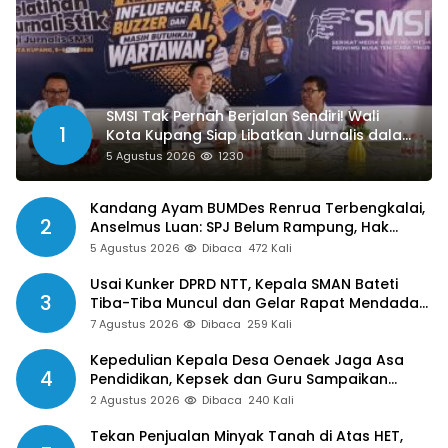
SMSI Tak Pernah Berjalan Sendiri! Wali
1
Kota Kupang Siap Libatkan Jurnalis dalam
Publikasi Program Pemkot
5 Agustus 2026
1230
Kandang Ayam BUMDes Renrua Terbengkalai,
2
Anselmus Luan: SPJ Belum Rampung, Hak
Aparat Desa Sejak Januari Belum Dibayar
5 Agustus 2026
Dibaca
472 Kali
Usai Kunker DPRD NTT, Kepala SMAN Bateti
3
Tiba-Tiba Muncul dan Gelar Rapat Mendadak,
Guru Pertanyakan Hak 15 Persen yang Belum
7 Agustus 2026
Dibaca
259 Kali
Dibayar
Kepedulian Kepala Desa Oenaek Jaga Asa
4
Pendidikan, Kepsek dan Guru Sampaikan
Apresiasi
2 Agustus 2026
Dibaca
240 Kali
Tekan Penjualan Minyak Tanah di Atas HET,