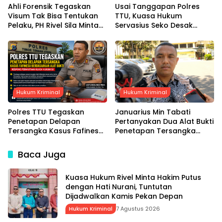
Ahli Forensik Tegaskan
Usai Tanggapan Polres
Visum Tak Bisa Tentukan
TTU, Kuasa Hukum
Pelaku, PH Rivel Sila Minta
Servasius Seko Desak
Hakim Putus Berdasarkan
Penyidik Uji Objektif Alat
Fakta Persidangan
Bukti
Hukum Kriminal
Hukum Kriminal
Polres TTU Tegaskan
Januarius Min Tabati
Penetapan Delapan
Pertanyakan Dua Alat Bukti
Tersangka Kasus Fafinesu
Penetapan Tersangka
Berdasarkan Alat Bukti,
Servasius Seko, Desak
Respons Pernyataan
Kapolda NTT Gelar
Baca Juga
Kuasa Hukum SS
Perkara Khusus
Kuasa Hukum Rivel Minta Hakim Putus
dengan Hati Nurani, Tuntutan
Dijadwalkan Kamis Pekan Depan
Hukum Kriminal
7 Agustus 2026