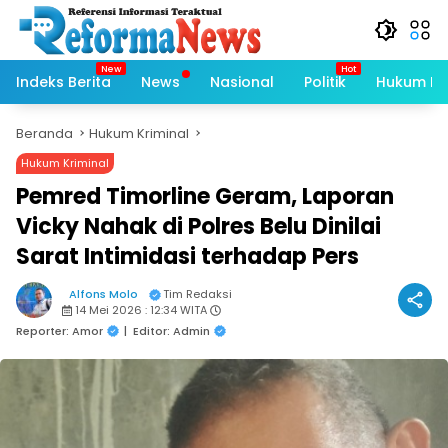
Langsung
ke
konten
Indeks Berita
News
Nasional
Politik
Hukum Kri
Beranda
Hukum Kriminal
Hukum Kriminal
Pemred Timorline Geram, Laporan
Vicky Nahak di Polres Belu Dinilai
Sarat Intimidasi terhadap Pers
Alfons Molo
Tim Redaksi
14 Mei 2026 : 12:34 WITA
Reporter: Amor
|
Editor: Admin