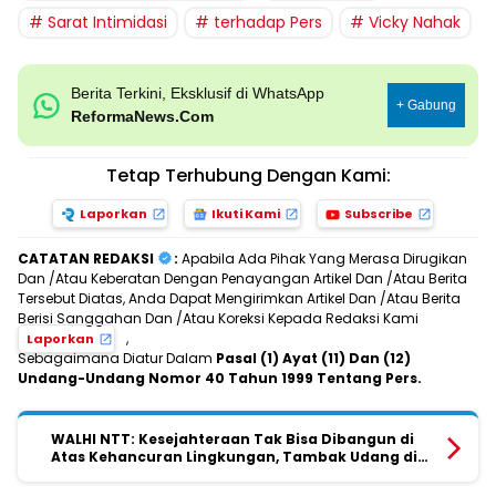
Sarat Intimidasi
terhadap Pers
Vicky Nahak
Berita Terkini, Eksklusif di WhatsApp
+ Gabung
ReformaNews.Com
Tetap Terhubung Dengan Kami:
Laporkan
Ikuti Kami
Subscribe
CATATAN REDAKSI
:
Apabila Ada Pihak Yang Merasa Dirugikan
Dan /Atau Keberatan Dengan Penayangan Artikel Dan /Atau Berita
Tersebut Diatas, Anda Dapat Mengirimkan Artikel Dan /Atau Berita
Berisi Sanggahan Dan /Atau Koreksi Kepada Redaksi Kami
,
Laporkan
Sebagaimana Diatur Dalam
Pasal (1) Ayat (11) Dan (12)
Undang-Undang Nomor 40 Tahun 1999 Tentang Pers.
WALHI NTT: Kesejahteraan Tak Bisa Dibangun di
Atas Kehancuran Lingkungan, Tambak Udang di
Sumba Timur Diminta Ditinjau Kembali