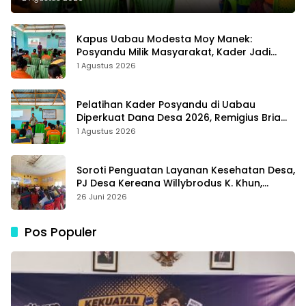
Kapus Uabau Modesta Moy Manek:
Posyandu Milik Masyarakat, Kader Jadi
Ujung Tombak Perangi Stunting
1 Agustus 2026
Pelatihan Kader Posyandu di Uabau
Diperkuat Dana Desa 2026, Remigius Bria
Tekankan Transparansi dengan Libatkan
1 Agustus 2026
Media
Soroti Penguatan Layanan Kesehatan Desa,
PJ Desa Kereana Willybrodus K. Khun,
Dukung Penuh Pelatihan Kader Posyandu
26 Juni 2026
Pos Populer