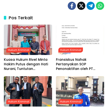
Pos Terkait
Hukum Kriminal
Hukum Kriminal
Kuasa Hukum Rivel Minta
Fransiskus Nahak
Hakim Putus dengan Hati
Pertanyakan SOP
Nurani, Tuntutan
Penonaktifan oleh PT
Dijadwalkan Kamis Pekan
Graha Sarana Duta, Klaim
Depan
Gaji Dua Bulan Belum
Dibayarkan
Hukum Kriminal
Hukum Kriminal