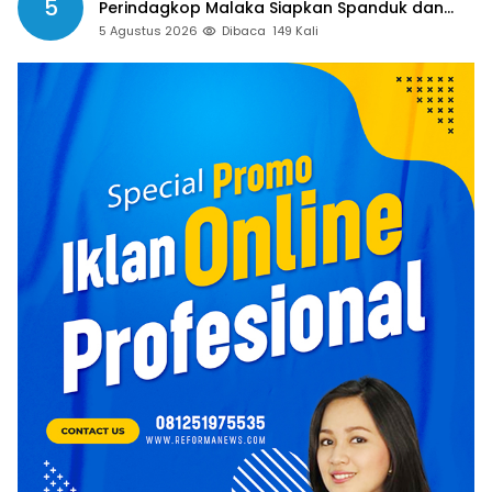
5
Perindagkop Malaka Siapkan Spanduk dan
Nomor Pengaduan
5 Agustus 2026
Dibaca
149 Kali