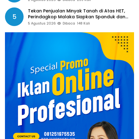
Tekan Penjualan Minyak Tanah di Atas HET,
5
Perindagkop Malaka Siapkan Spanduk dan
Nomor Pengaduan
5 Agustus 2026
Dibaca
148 Kali