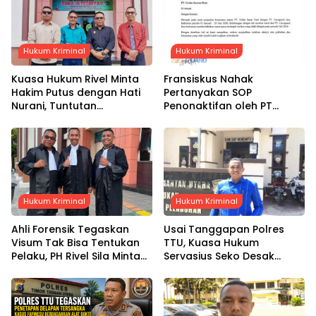
Hukum Kriminal
Hukum Kriminal
Kuasa Hukum Rivel Minta
Fransiskus Nahak
Hakim Putus dengan Hati
Pertanyakan SOP
Nurani, Tuntutan
Penonaktifan oleh PT
Dijadwalkan Kamis Pekan
Graha Sarana Duta, Klaim
Depan
Gaji Dua Bulan Belum
Dibayarkan
Hukum Kriminal
Hukum Kriminal
Ahli Forensik Tegaskan
Usai Tanggapan Polres
Visum Tak Bisa Tentukan
TTU, Kuasa Hukum
Pelaku, PH Rivel Sila Minta
Servasius Seko Desak
Hakim Putus Berdasarkan
Penyidik Uji Objektif Alat
Fakta Persidangan
Bukti