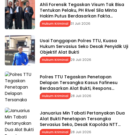
Ahli Forensik Tegaskan Visum Tak Bisa
Tentukan Pelaku, PH Rivel Sila Minta
Hakim Putus Berdasarkan Fakta
Persidangan
Hukum Kriminal
31 Juli 2026
Usai Tanggapan Polres TTU, Kuasa
Hukum Servasius Seko Desak Penyidik Uji
Objektif Alat Bukti
Hukum Kriminal
29 Juli 2026
Polres TTU Tegaskan Penetapan
Delapan Tersangka Kasus Fafinesu
Berdasarkan Alat Bukti, Respons
Pernyataan Kuasa Hukum SS
Hukum Kriminal
28 Juli 2026
Januarius Min Tabati Pertanyakan Dua
Alat Bukti Penetapan Tersangka
Servasius Seko, Desak Kapolda NTT
Gelar Perkara Khusus
Hukum Kriminal
28 Juli 2026