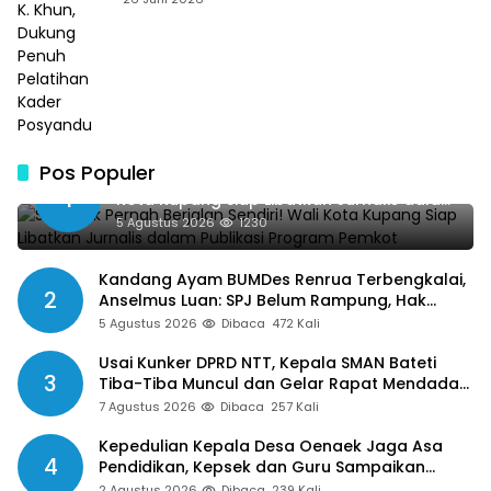
Pos Populer
SMSI Tak Pernah Berjalan Sendiri! Wali
1
Kota Kupang Siap Libatkan Jurnalis dalam
Publikasi Program Pemkot
5 Agustus 2026
1230
Kandang Ayam BUMDes Renrua Terbengkalai,
2
Anselmus Luan: SPJ Belum Rampung, Hak
Aparat Desa Sejak Januari Belum Dibayar
5 Agustus 2026
Dibaca
472 Kali
Usai Kunker DPRD NTT, Kepala SMAN Bateti
3
Tiba-Tiba Muncul dan Gelar Rapat Mendadak,
Guru Pertanyakan Hak 15 Persen yang Belum
7 Agustus 2026
Dibaca
257 Kali
Dibayar
Kepedulian Kepala Desa Oenaek Jaga Asa
4
Pendidikan, Kepsek dan Guru Sampaikan
Apresiasi
2 Agustus 2026
Dibaca
239 Kali