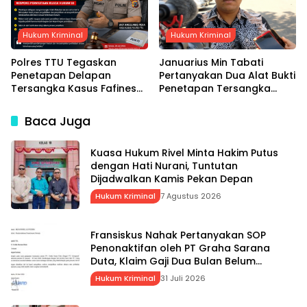
Hukum Kriminal
Hukum Kriminal
Polres TTU Tegaskan
Januarius Min Tabati
Penetapan Delapan
Pertanyakan Dua Alat Bukti
Tersangka Kasus Fafinesu
Penetapan Tersangka
Berdasarkan Alat Bukti,
Servasius Seko, Desak
Respons Pernyataan
Kapolda NTT Gelar
Baca Juga
Kuasa Hukum SS
Perkara Khusus
Kuasa Hukum Rivel Minta Hakim Putus
dengan Hati Nurani, Tuntutan
Dijadwalkan Kamis Pekan Depan
Hukum Kriminal
7 Agustus 2026
Fransiskus Nahak Pertanyakan SOP
Penonaktifan oleh PT Graha Sarana
Duta, Klaim Gaji Dua Bulan Belum
Dibayarkan
Hukum Kriminal
31 Juli 2026