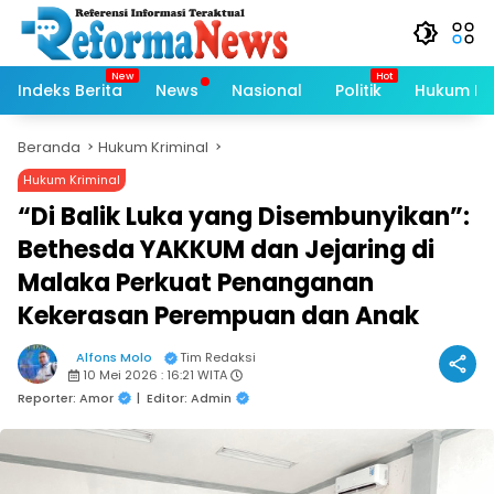
Langsung
ke
konten
Indeks Berita
News
Nasional
Politik
Hukum Kri
Beranda
Hukum Kriminal
Hukum Kriminal
“Di Balik Luka yang Disembunyikan”:
Bethesda YAKKUM dan Jejaring di
Malaka Perkuat Penanganan
Kekerasan Perempuan dan Anak
Alfons Molo
Tim Redaksi
10 Mei 2026 : 16:21 WITA
Reporter: Amor
|
Editor: Admin