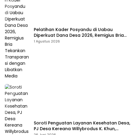
Pelatihan Kader Posyandu di Uabau
Diperkuat Dana Desa 2026, Remigius Bria
Tekankan Transparansi dengan Libatkan
1 Agustus 2026
Media
Soroti Penguatan Layanan Kesehatan Desa,
PJ Desa Kereana Willybrodus K. Khun,
Dukung Penuh Pelatihan Kader Posyandu
26 Juni 2026