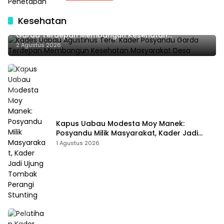
Kesehatan
Kades Uabau Agustinus Tere: Kader Posyandu
Garda Terdepan Membangun Kesehatan
Masyarakat Desa
2 Agustus 2026
Kapus Uabau Modesta Moy Manek:
Posyandu Milik Masyarakat, Kader Jadi
Ujung Tombak Perangi Stunting
1 Agustus 2026