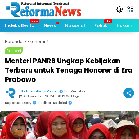
Langsung
ke
konten
Indeks Berita
News
Nasional
Politik
Hukum Kri
Beranda
Ekonomi
Ekonomi
Menteri PANRB Ungkap Kebijakan
Terbaru untuk Tenaga Honorer di Era
Prabowo
ReformaNews.Com
Tim Redaksi
4 November 2024 : 08:12 WITA
Reporter: Dedy
|
Editor: Redaksi