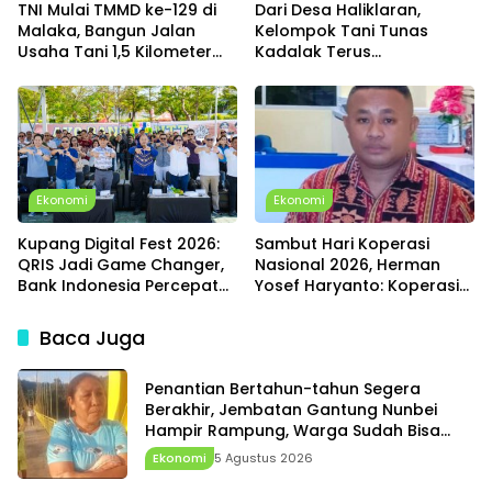
TNI Mulai TMMD ke-129 di
Dari Desa Haliklaran,
Malaka, Bangun Jalan
Kelompok Tani Tunas
Usaha Tani 1,5 Kilometer
Kadalak Terus
dan Hadirkan Beragam
Kembangkan Produk Kelor,
Program untuk Warga
Harapkan Dukungan
Pemerintah Desa dan
Pemda
Ekonomi
Ekonomi
Kupang Digital Fest 2026:
Sambut Hari Koperasi
QRIS Jadi Game Changer,
Nasional 2026, Herman
Bank Indonesia Percepat
Yosef Haryanto: Koperasi
Transformasi Digital dan
Tetap Menjadi Cahaya
Penguatan Ekonomi NTT
Harapan Ekonomi Rakyat
Baca Juga
Penantian Bertahun-tahun Segera
Berakhir, Jembatan Gantung Nunbei
Hampir Rampung, Warga Sudah Bisa
Melintas
Ekonomi
5 Agustus 2026