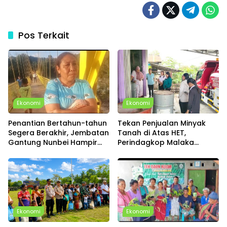
Pos Terkait
Ekonomi
Ekonomi
Penantian Bertahun-tahun
Tekan Penjualan Minyak
Segera Berakhir, Jembatan
Tanah di Atas HET,
Gantung Nunbei Hampir
Perindagkop Malaka
Rampung, Warga Sudah
Siapkan Spanduk dan
Bisa Melintas
Nomor Pengaduan
Ekonomi
Ekonomi