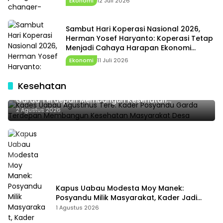
Ekonomi
12 Juli 2026
Sambut Hari Koperasi Nasional 2026,
Herman Yosef Haryanto: Koperasi Tetap
Menjadi Cahaya Harapan Ekonomi
Rakyat
Ekonomi
11 Juli 2026
Kesehatan
Kades Uabau Agustinus Tere: Kader Posyandu
Garda Terdepan Membangun Kesehatan
Masyarakat Desa
2 Agustus 2026
Kapus Uabau Modesta Moy Manek:
Posyandu Milik Masyarakat, Kader Jadi
Ujung Tombak Perangi Stunting
1 Agustus 2026