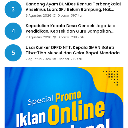
Kandang Ayam BUMDes Renrua Terbengkalai,
3
Anselmus Luan: SPJ Belum Rampung, Hak
Aparat Desa Sejak Januari Belum Dibayar
5 Agustus 2026
Dibaca
397 Kali
Kepedulian Kepala Desa Oenaek Jaga Asa
4
Pendidikan, Kepsek dan Guru Sampaikan
Apresiasi
2 Agustus 2026
Dibaca
238 Kali
Usai Kunker DPRD NTT, Kepala SMAN Bateti
5
Tiba-Tiba Muncul dan Gelar Rapat Mendadak,
Guru Pertanyakan Hak 15 Persen yang Belum
7 Agustus 2026
Dibaca
215 Kali
Dibayar