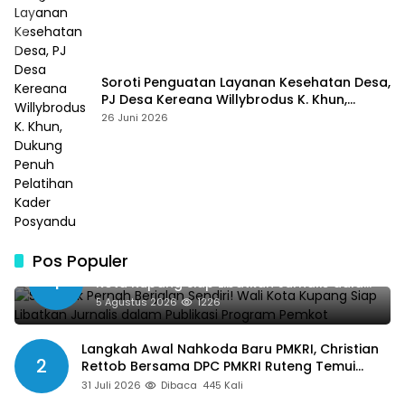
Soroti Penguatan Layanan Kesehatan Desa,
PJ Desa Kereana Willybrodus K. Khun,
Dukung Penuh Pelatihan Kader Posyandu
26 Juni 2026
Pos Populer
SMSI Tak Pernah Berjalan Sendiri! Wali
1
Kota Kupang Siap Libatkan Jurnalis dalam
Publikasi Program Pemkot
5 Agustus 2026
1226
Langkah Awal Nahkoda Baru PMKRI, Christian
2
Rettob Bersama DPC PMKRI Ruteng Temui
Bupati Manggarai Perkuat Kolaborasi Masa
31 Juli 2026
Dibaca
445 Kali
Depan