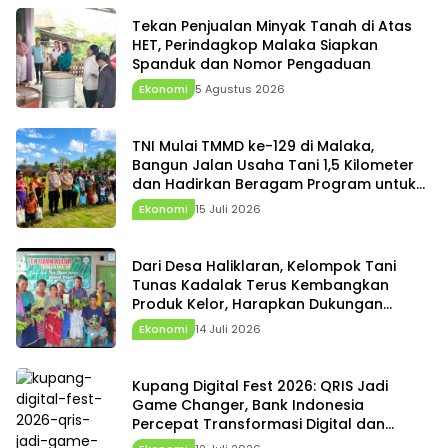
Tekan Penjualan Minyak Tanah di Atas
HET, Perindagkop Malaka Siapkan
Spanduk dan Nomor Pengaduan
Ekonomi
5 Agustus 2026
TNI Mulai TMMD ke-129 di Malaka,
Bangun Jalan Usaha Tani 1,5 Kilometer
dan Hadirkan Beragam Program untuk
Warga
Ekonomi
15 Juli 2026
Dari Desa Haliklaran, Kelompok Tani
Tunas Kadalak Terus Kembangkan
Produk Kelor, Harapkan Dukungan
Pemerintah Desa dan Pemda
Ekonomi
14 Juli 2026
Kupang Digital Fest 2026: QRIS Jadi
Game Changer, Bank Indonesia
Percepat Transformasi Digital dan
Penguatan Ekonomi NTT