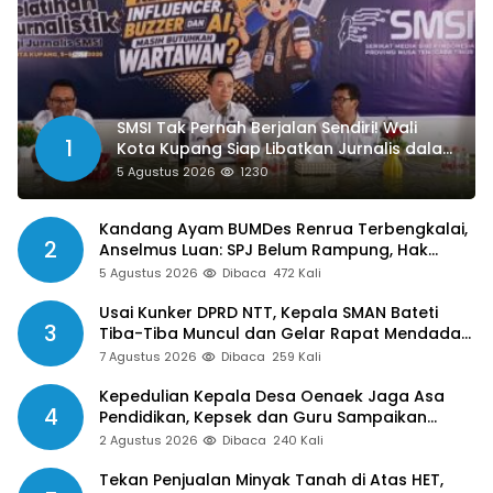
SMSI Tak Pernah Berjalan Sendiri! Wali
1
Kota Kupang Siap Libatkan Jurnalis dalam
Publikasi Program Pemkot
5 Agustus 2026
1230
Kandang Ayam BUMDes Renrua Terbengkalai,
2
Anselmus Luan: SPJ Belum Rampung, Hak
Aparat Desa Sejak Januari Belum Dibayar
5 Agustus 2026
Dibaca
472 Kali
Usai Kunker DPRD NTT, Kepala SMAN Bateti
3
Tiba-Tiba Muncul dan Gelar Rapat Mendadak,
Guru Pertanyakan Hak 15 Persen yang Belum
7 Agustus 2026
Dibaca
259 Kali
Dibayar
Kepedulian Kepala Desa Oenaek Jaga Asa
4
Pendidikan, Kepsek dan Guru Sampaikan
Apresiasi
2 Agustus 2026
Dibaca
240 Kali
Tekan Penjualan Minyak Tanah di Atas HET,