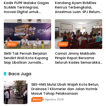
Kadis PUPR Malaka Gagas
Kandang Ayam BUMDes
SIJAMA Terintegrasi,
Renrua Terbengkalai,
Inovasi Digital untuk
Anselmus Luan: SPJ Belum
Percepat Pembangunan
Rampung, Hak Aparat
Infrastruktur
Desa Sejak Januari Belum
Dibayar
Berita
Berita
SMSI Tak Pernah Berjalan
Camat Jimmy Makbalin
Sendiri! Wali Kota Kupang
Pimpin Rapat Bersama
Siap Libatkan Jurnalis
Seluruh Kades Semarakkan
dalam Publikasi Program
HUT ke-81 RI Tindak Lanjuti
Pemkot
Instruksi Bupati SBS dan
Baca Juga
Wabup HMS
SBS-HMS Mulai Ubah Wajah Kota Betun,
Drainase 1 Kilometer dan Jalan Hotmix
Masuk Tahap Pelaksanaan
Berita
8 Agustus 2026