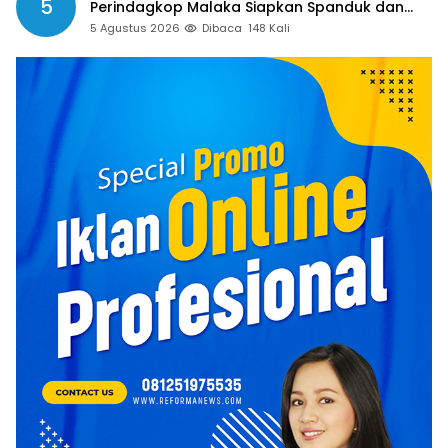
5
Perindagkop Malaka Siapkan Spanduk dan
Nomor Pengaduan
5 Agustus 2026
Dibaca
148 Kali