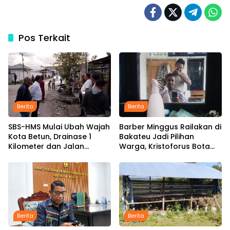
Pos Terkait
Berita
Berita
SBS-HMS Mulai Ubah Wajah
Barber Minggus Railakan di
Kota Betun, Drainase 1
Bakateu Jadi Pilihan
Kilometer dan Jalan
Warga, Kristoforus Bota
Hotmix Masuk Tahap
Tetap Setia Pangkas
Pelaksanaan
Rambut dengan Tarif Rp15
Ribu per Kepala
Berita
Berita