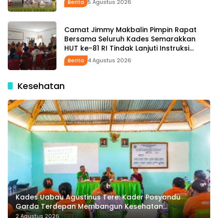
Berita
5 Agustus 2026
Camat Jimmy Makbalin Pimpin Rapat
Bersama Seluruh Kades Semarakkan
HUT ke-81 RI Tindak Lanjuti Instruksi
Bupati SBS dan Wabup HMS
Berita
4 Agustus 2026
Kesehatan
Kades Uabau Agustinus Tere: Kader Posyandu
Garda Terdepan Membangun Kesehatan
Masyarakat Desa
2 Agustus 2026