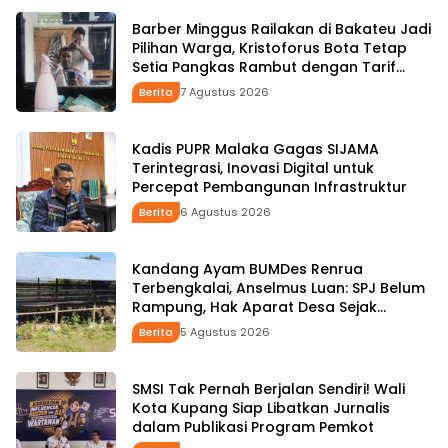
Barber Minggus Railakan di Bakateu Jadi
Pilihan Warga, Kristoforus Bota Tetap
Setia Pangkas Rambut dengan Tarif
Rp15 Ribu per Kepala
Berita
7 Agustus 2026
Kadis PUPR Malaka Gagas SIJAMA
Terintegrasi, Inovasi Digital untuk
Percepat Pembangunan Infrastruktur
Berita
6 Agustus 2026
Kandang Ayam BUMDes Renrua
Terbengkalai, Anselmus Luan: SPJ Belum
Rampung, Hak Aparat Desa Sejak
Januari Belum Dibayar
Berita
5 Agustus 2026
SMSI Tak Pernah Berjalan Sendiri! Wali
Kota Kupang Siap Libatkan Jurnalis
dalam Publikasi Program Pemkot