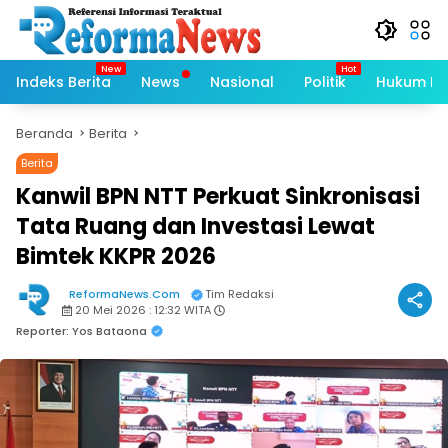
Langsung
ke
konten
Indeks Berita
News
Nasional
Politik
Hukum Kri
Beranda
Berita
Berita
Kanwil BPN NTT Perkuat Sinkronisasi
Tata Ruang dan Investasi Lewat
Bimtek KKPR 2026
ReformaNews.Com
Tim Redaksi
20 Mei 2026 : 12:32 WITA
Reporter: Yos Bataona