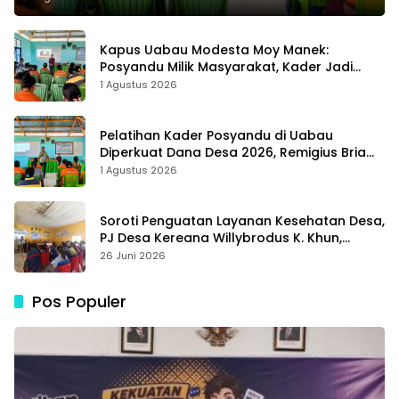
Kapus Uabau Modesta Moy Manek:
Posyandu Milik Masyarakat, Kader Jadi
Ujung Tombak Perangi Stunting
1 Agustus 2026
Pelatihan Kader Posyandu di Uabau
Diperkuat Dana Desa 2026, Remigius Bria
Tekankan Transparansi dengan Libatkan
1 Agustus 2026
Media
Soroti Penguatan Layanan Kesehatan Desa,
PJ Desa Kereana Willybrodus K. Khun,
Dukung Penuh Pelatihan Kader Posyandu
26 Juni 2026
Pos Populer