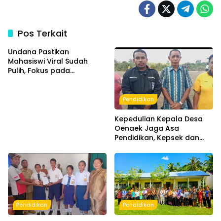
Pos Terkait
Undana Pastikan
Mahasiswi Viral Sudah
Pulih, Fokus pada
Pemulihan dan Masa
Depan Akademik
Pendidikan
Kepedulian Kepala Desa
Oenaek Jaga Asa
Pendidikan, Kepsek dan
Guru Sampaikan Apresiasi
Pendidikan
Pendidikan