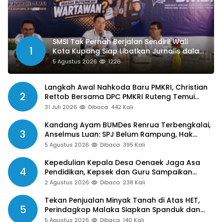
SMSI Tak Pernah Berjalan Sendiri! Wali
1
Kota Kupang Siap Libatkan Jurnalis dalam
Publikasi Program Pemkot
5 Agustus 2026
1226
Langkah Awal Nahkoda Baru PMKRI, Christian
2
Rettob Bersama DPC PMKRI Ruteng Temui
Bupati Manggarai Perkuat Kolaborasi Masa
31 Juli 2026
Dibaca
442 Kali
Depan
Kandang Ayam BUMDes Renrua Terbengkalai,
3
Anselmus Luan: SPJ Belum Rampung, Hak
Aparat Desa Sejak Januari Belum Dibayar
5 Agustus 2026
Dibaca
395 Kali
Kepedulian Kepala Desa Oenaek Jaga Asa
4
Pendidikan, Kepsek dan Guru Sampaikan
Apresiasi
2 Agustus 2026
Dibaca
238 Kali
Tekan Penjualan Minyak Tanah di Atas HET,
5
Perindagkop Malaka Siapkan Spanduk dan
Nomor Pengaduan
5 Agustus 2026
Dibaca
140 Kali