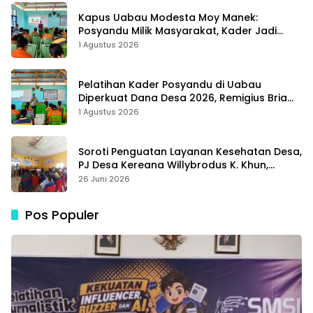
Kapus Uabau Modesta Moy Manek:
Posyandu Milik Masyarakat, Kader Jadi
Ujung Tombak Perangi Stunting
1 Agustus 2026
Pelatihan Kader Posyandu di Uabau
Diperkuat Dana Desa 2026, Remigius Bria
Tekankan Transparansi dengan Libatkan
1 Agustus 2026
Media
Soroti Penguatan Layanan Kesehatan Desa,
PJ Desa Kereana Willybrodus K. Khun,
Dukung Penuh Pelatihan Kader Posyandu
26 Juni 2026
Pos Populer