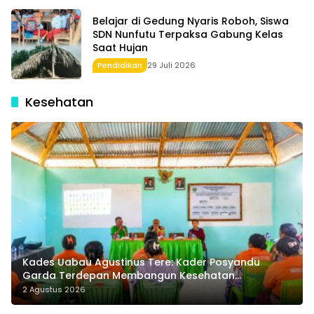
Belajar di Gedung Nyaris Roboh, Siswa
SDN Nunfutu Terpaksa Gabung Kelas
Saat Hujan
Pendidikan
29 Juli 2026
Kesehatan
Kades Uabau Agustinus Tere: Kader Posyandu
Garda Terdepan Membangun Kesehatan
Masyarakat Desa
2 Agustus 2026