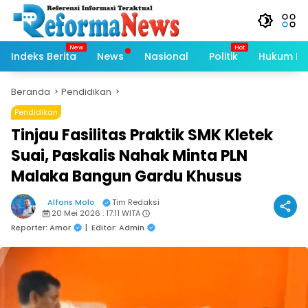
Langsung
ke
konten
Indeks Berita
News
Nasional
Politik
Hukum Kri
Beranda
Pendidikan
Pendidikan
Tinjau Fasilitas Praktik SMK Kletek
Suai, Paskalis Nahak Minta PLN
Malaka Bangun Gardu Khusus
Alfons Molo
Tim Redaksi
20 Mei 2026 : 17:11 WITA
Reporter: Amor
|
Editor: Admin