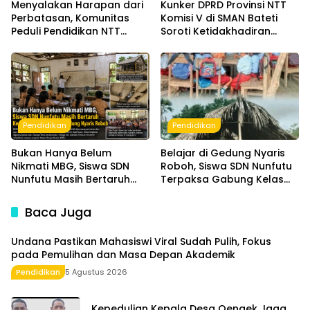
Menyalakan Harapan dari
Kunker DPRD Provinsi NTT
Perbatasan, Komunitas
Komisi V di SMAN Bateti
Peduli Pendidikan NTT
Soroti Ketidakhadiran
Dampingi Lima Siswa SMPN
Kepala Sekolah dan
1 Amfoang Timur
Pengelolaan Dana BOS
Pendidikan
Pendidikan
Bukan Hanya Belum
Belajar di Gedung Nyaris
Nikmati MBG, Siswa SDN
Roboh, Siswa SDN Nunfutu
Nunfutu Masih Bertaruh
Terpaksa Gabung Kelas
Keselamatan Belajar di
Saat Hujan
Gedung Nyaris Roboh
Baca Juga
Undana Pastikan Mahasiswi Viral Sudah Pulih, Fokus
pada Pemulihan dan Masa Depan Akademik
Pendidikan
5 Agustus 2026
Kepedulian Kepala Desa Oenaek Jaga