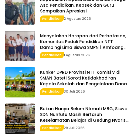
Asa Pendidikan, Kepsek dan Guru
Sampaikan Apresiasi
Pendidikan
2 Agustus 2026
Menyalakan Harapan dari Perbatasan,
Komunitas Peduli Pendidikan NTT
Dampingi Lima Siswa SMPN 1 Amfoang
Timur
Pendidikan
1 Agustus 2026
Kunker DPRD Provinsi NTT Komisi V di
SMAN Bateti Soroti Ketidakhadiran
Kepala Sekolah dan Pengelolaan Dana
BOS
Pendidikan
30 Juli 2026
Bukan Hanya Belum Nikmati MBG, Siswa
SDN Nunfutu Masih Bertaruh
Keselamatan Belajar di Gedung Nyaris
Roboh
Pendidikan
29 Juli 2026