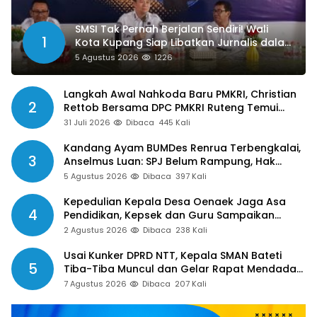
SMSI Tak Pernah Berjalan Sendiri! Wali
1
Kota Kupang Siap Libatkan Jurnalis dalam
Publikasi Program Pemkot
5 Agustus 2026
1226
Langkah Awal Nahkoda Baru PMKRI, Christian
2
Rettob Bersama DPC PMKRI Ruteng Temui
Bupati Manggarai Perkuat Kolaborasi Masa
31 Juli 2026
Dibaca
445 Kali
Depan
Kandang Ayam BUMDes Renrua Terbengkalai,
3
Anselmus Luan: SPJ Belum Rampung, Hak
Aparat Desa Sejak Januari Belum Dibayar
5 Agustus 2026
Dibaca
397 Kali
Kepedulian Kepala Desa Oenaek Jaga Asa
4
Pendidikan, Kepsek dan Guru Sampaikan
Apresiasi
2 Agustus 2026
Dibaca
238 Kali
Usai Kunker DPRD NTT, Kepala SMAN Bateti
5
Tiba-Tiba Muncul dan Gelar Rapat Mendadak,
Guru Pertanyakan Hak 15 Persen yang Belum
7 Agustus 2026
Dibaca
207 Kali
Dibayar