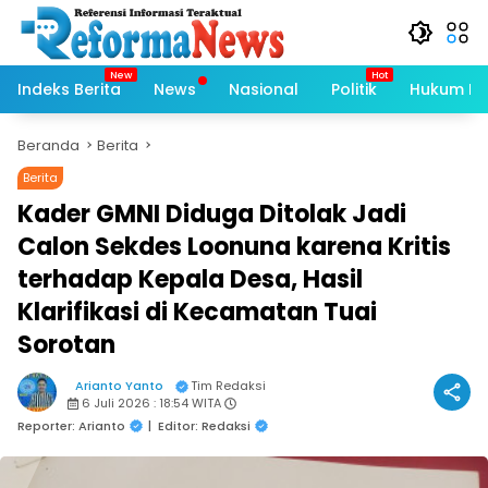
Langsung
ke
konten
Indeks Berita
News
Nasional
Politik
Hukum Kri
Beranda
Berita
Berita
Kader GMNI Diduga Ditolak Jadi
Calon Sekdes Loonuna karena Kritis
terhadap Kepala Desa, Hasil
Klarifikasi di Kecamatan Tuai
Sorotan
Arianto Yanto
Tim Redaksi
6 Juli 2026 : 18:54 WITA
Reporter: Arianto
|
Editor: Redaksi