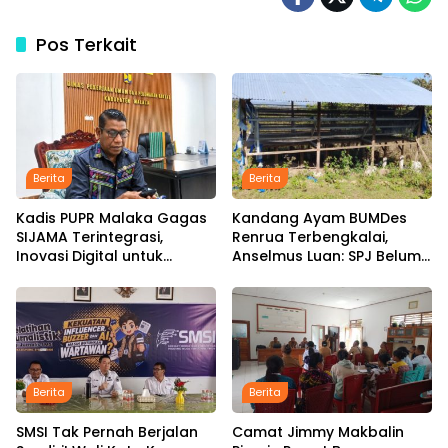
Pos Terkait
Berita
Berita
Kadis PUPR Malaka Gagas
Kandang Ayam BUMDes
SIJAMA Terintegrasi,
Renrua Terbengkalai,
Inovasi Digital untuk
Anselmus Luan: SPJ Belum
Percepat Pembangunan
Rampung, Hak Aparat
Infrastruktur
Desa Sejak Januari Belum
Dibayar
Berita
Berita
SMSI Tak Pernah Berjalan
Camat Jimmy Makbalin