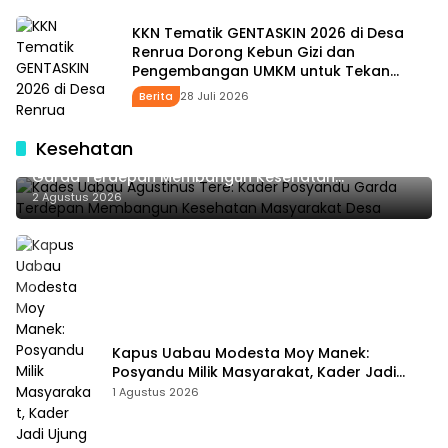
KKN Tematik GENTASKIN 2026 di Desa
Renrua Dorong Kebun Gizi dan
Pengembangan UMKM untuk Tekan
Stunting
Berita
28 Juli 2026
Kesehatan
Kades Uabau Agustinus Tere: Kader Posyandu
Garda Terdepan Membangun Kesehatan
Masyarakat Desa
2 Agustus 2026
Kapus Uabau Modesta Moy Manek:
Posyandu Milik Masyarakat, Kader Jadi
Ujung Tombak Perangi Stunting
1 Agustus 2026