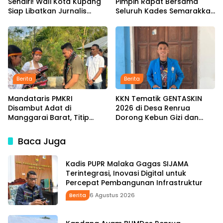
Sendiri! Wali Kota Kupang
Pimpin Rapat Bersama
Siap Libatkan Jurnalis
Seluruh Kades Semarakkan
dalam Publikasi Program
HUT ke-81 RI Tindak Lanjuti
Pemkot
Instruksi Bupati SBS dan
Wabup HMS
Berita
Berita
Mandataris PMKRI
KKN Tematik GENTASKIN
Disambut Adat di
2026 di Desa Renrua
Manggarai Barat, Titip
Dorong Kebun Gizi dan
Aspirasi Rakyat hingga
Pengembangan UMKM
Pesan untuk Senior di
untuk Tekan Stunting
Baca Juga
Pemerintahan
Kadis PUPR Malaka Gagas SIJAMA
Terintegrasi, Inovasi Digital untuk
Percepat Pembangunan Infrastruktur
Berita
6 Agustus 2026