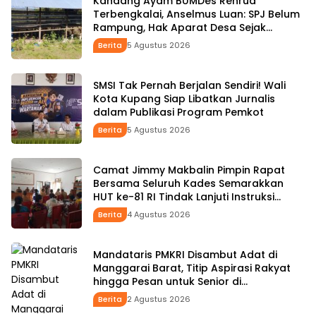
Kandang Ayam BUMDes Renrua
Terbengkalai, Anselmus Luan: SPJ Belum
Rampung, Hak Aparat Desa Sejak
Januari Belum Dibayar
Berita
5 Agustus 2026
SMSI Tak Pernah Berjalan Sendiri! Wali
Kota Kupang Siap Libatkan Jurnalis
dalam Publikasi Program Pemkot
Berita
5 Agustus 2026
Camat Jimmy Makbalin Pimpin Rapat
Bersama Seluruh Kades Semarakkan
HUT ke-81 RI Tindak Lanjuti Instruksi
Bupati SBS dan Wabup HMS
Berita
4 Agustus 2026
Mandataris PMKRI Disambut Adat di
Manggarai Barat, Titip Aspirasi Rakyat
hingga Pesan untuk Senior di
Pemerintahan
Berita
2 Agustus 2026