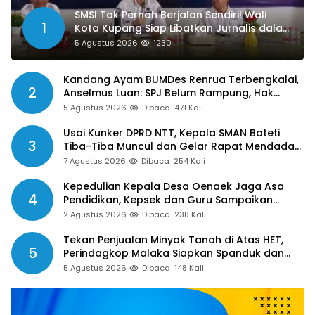
SMSI Tak Pernah Berjalan Sendiri! Wali
1
Kota Kupang Siap Libatkan Jurnalis dalam
Publikasi Program Pemkot
5 Agustus 2026
1230
Kandang Ayam BUMDes Renrua Terbengkalai,
2
Anselmus Luan: SPJ Belum Rampung, Hak
Aparat Desa Sejak Januari Belum Dibayar
5 Agustus 2026
Dibaca
471 Kali
Usai Kunker DPRD NTT, Kepala SMAN Bateti
3
Tiba-Tiba Muncul dan Gelar Rapat Mendadak,
Guru Pertanyakan Hak 15 Persen yang Belum
7 Agustus 2026
Dibaca
254 Kali
Dibayar
Kepedulian Kepala Desa Oenaek Jaga Asa
4
Pendidikan, Kepsek dan Guru Sampaikan
Apresiasi
2 Agustus 2026
Dibaca
238 Kali
Tekan Penjualan Minyak Tanah di Atas HET,
5
Perindagkop Malaka Siapkan Spanduk dan
Nomor Pengaduan
5 Agustus 2026
Dibaca
148 Kali