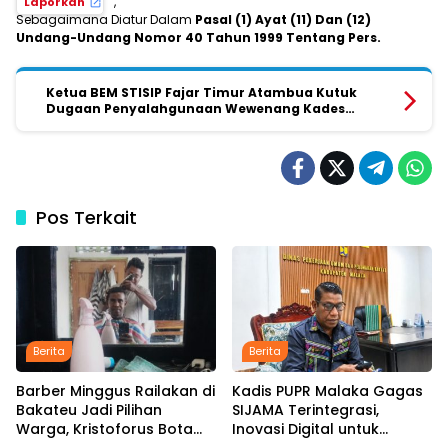
,
Laporkan
Sebagaimana Diatur Dalam
Pasal (1) Ayat (11) Dan (12)
Undang-Undang Nomor 40 Tahun 1999 Tentang Pers.
Ketua BEM STISIP Fajar Timur Atambua Kutuk
Dugaan Penyalahgunaan Wewenang Kades
Loonuna, Desak Bupati Belu Segera Copot Kepala
Desa loonuna
Pos Terkait
Berita
Berita
Barber Minggus Railakan di
Kadis PUPR Malaka Gagas
Bakateu Jadi Pilihan
SIJAMA Terintegrasi,
Warga, Kristoforus Bota
Inovasi Digital untuk
Tetap Setia Pangkas
Percepat Pembangunan