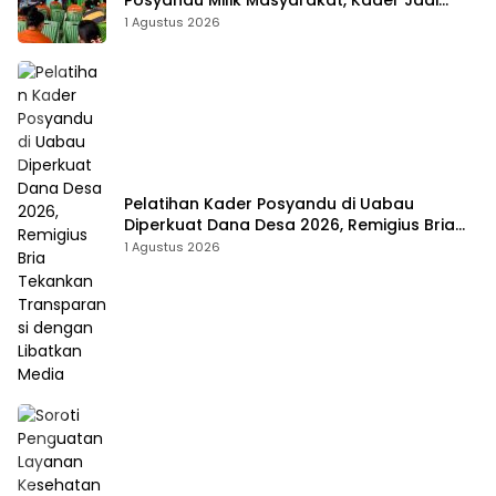
Posyandu Milik Masyarakat, Kader Jadi
Ujung Tombak Perangi Stunting
1 Agustus 2026
Pelatihan Kader Posyandu di Uabau
Diperkuat Dana Desa 2026, Remigius Bria
Tekankan Transparansi dengan Libatkan
1 Agustus 2026
Media