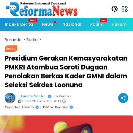
Langsung
ke
konten
Indeks Berita
News
Nasional
Politik
Hukum Kri
Beranda
Berita
Berita
Presidium Gerakan Kemasyarakatan
PMKRI Atambua Soroti Dugaan
Penolakan Berkas Kader GMNI dalam
Seleksi Sekdes Loonuna
Arianto Yanto
Tim Redaksi
6 Juli 2026 : 20:38 WITA
Reporter: Arianto
|
Editor: Redaksi