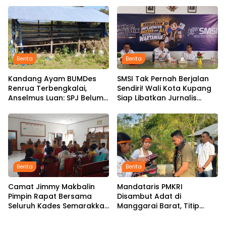
Rambut dengan Tarif Rp15
Infrastruktur
Ribu per Kepala
Berita
Berita
Kandang Ayam BUMDes
SMSI Tak Pernah Berjalan
Renrua Terbengkalai,
Sendiri! Wali Kota Kupang
Anselmus Luan: SPJ Belum
Siap Libatkan Jurnalis
Rampung, Hak Aparat
dalam Publikasi Program
Desa Sejak Januari Belum
Pemkot
Dibayar
Berita
Berita
Camat Jimmy Makbalin
Mandataris PMKRI
Pimpin Rapat Bersama
Disambut Adat di
Seluruh Kades Semarakkan
Manggarai Barat, Titip
HUT ke-81 RI Tindak Lanjuti
Aspirasi Rakyat hingga
Instruksi Bupati SBS dan
Pesan untuk Senior di