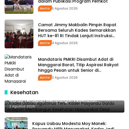
dalam Publikasi Program Pemkot
Berita
5 Agustus 2026
Camat Jimmy Makbalin Pimpin Rapat
Bersama Seluruh Kades Semarakkan
HUT ke-81 RI Tindak Lanjuti Instruksi
Bupati SBS dan Wabup HMS
Berita
4 Agustus 2026
Mandataris PMKRI Disambut Adat di
Manggarai Barat, Titip Aspirasi Rakyat
hingga Pesan untuk Senior di
Pemerintahan
Berita
2 Agustus 2026
Kesehatan
Kades Uabau Agustinus Tere: Kader Posyandu
Garda Terdepan Membangun Kesehatan
Masyarakat Desa
2 Agustus 2026
Kapus Uabau Modesta Moy Manek: