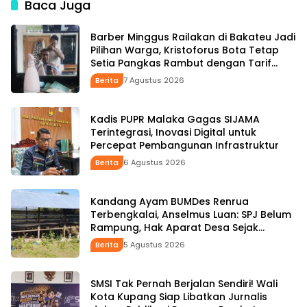
Baca Juga
Wabup HMS
Pemerintahan
Barber Minggus Railakan di Bakateu Jadi
Pilihan Warga, Kristoforus Bota Tetap
Setia Pangkas Rambut dengan Tarif
Rp15 Ribu per Kepala
Berita
7 Agustus 2026
Kadis PUPR Malaka Gagas SIJAMA
Terintegrasi, Inovasi Digital untuk
Percepat Pembangunan Infrastruktur
Berita
6 Agustus 2026
Kandang Ayam BUMDes Renrua
Terbengkalai, Anselmus Luan: SPJ Belum
Rampung, Hak Aparat Desa Sejak
Januari Belum Dibayar
Berita
5 Agustus 2026
SMSI Tak Pernah Berjalan Sendiri! Wali
Kota Kupang Siap Libatkan Jurnalis