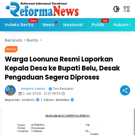
Langsung
ke
konten
Indeks Berita
News
Nasional
Politik
Hukum Kri
Beranda
Berita
Berita
Warga Loonuna Resmi Laporkan
Kepala Desa ke Bupati Belu, Desak
Pengaduan Segera Diproses
Arianto Yanto
Tim Redaksi
2 Juli 2026 : 21:27 WITA
Reporter: Arianto
|
Editor: Redaksi