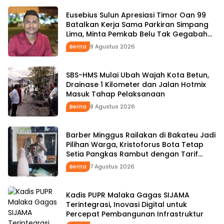
Eusebius Sulun Apresiasi Timor Oan 99
Batalkan Kerja Sama Parkiran Simpang
Lima, Minta Pemkab Belu Tak Gegabah
Buat Kebijakan
Berita
9 Agustus 2026
SBS-HMS Mulai Ubah Wajah Kota Betun,
Drainase 1 Kilometer dan Jalan Hotmix
Masuk Tahap Pelaksanaan
Berita
8 Agustus 2026
Barber Minggus Railakan di Bakateu Jadi
Pilihan Warga, Kristoforus Bota Tetap
Setia Pangkas Rambut dengan Tarif
Rp15 Ribu per Kepala
Berita
7 Agustus 2026
Kadis PUPR Malaka Gagas SIJAMA
Terintegrasi, Inovasi Digital untuk
Percepat Pembangunan Infrastruktur