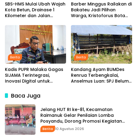
SBS-HMS Mulai Ubah Wajah
Barber Minggus Railakan di
Kota Betun, Drainase 1
Bakateu Jadi Pilihan
Kilometer dan Jalan
Warga, Kristoforus Bota
Hotmix Masuk Tahap
Tetap Setia Pangkas
Pelaksanaan
Rambut dengan Tarif Rp15
Ribu per Kepala
Berita
Berita
Kadis PUPR Malaka Gagas
Kandang Ayam BUMDes
SIJAMA Terintegrasi,
Renrua Terbengkalai,
Inovasi Digital untuk
Anselmus Luan: SPJ Belum
Percepat Pembangunan
Rampung, Hak Aparat
Infrastruktur
Desa Sejak Januari Belum
Baca Juga
Dibayar
Jelang HUT RI ke-81, Kecamatan
Raimanuk Gelar Penilaian Lomba
Posyandu, Dorong Promosi Kegiatan
Kesehatan
Berita
10 Agustus 2026