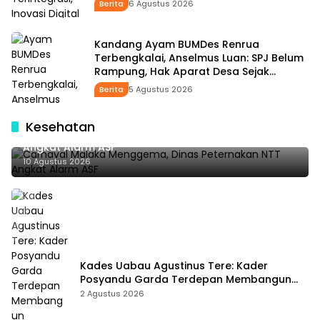
Berita
6 Agustus 2026
Kandang Ayam BUMDes Renrua
Terbengkalai, Anselmus Luan: SPJ Belum
Rampung, Hak Aparat Desa Sejak
Januari Belum Dibayar
Berita
5 Agustus 2026
Kesehatan
Carnaval Malaka Menggema, Dinas Peternakan NTT
Angkat Alarm ASF
10 Agustus 2026
Kades Uabau Agustinus Tere: Kader
Posyandu Garda Terdepan Membangun
Kesehatan Masyarakat Desa
2 Agustus 2026