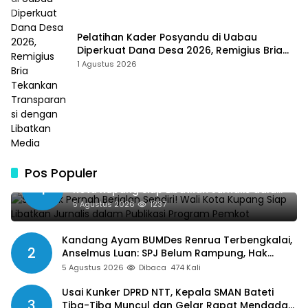
Pelatihan Kader Posyandu di Uabau
Diperkuat Dana Desa 2026, Remigius Bria
Tekankan Transparansi dengan Libatkan
1 Agustus 2026
Media
Pos Populer
SMSI Tak Pernah Berjalan Sendiri! Wali
1
Kota Kupang Siap Libatkan Jurnalis dalam
Publikasi Program Pemkot
5 Agustus 2026
1237
Kandang Ayam BUMDes Renrua Terbengkalai,
2
Anselmus Luan: SPJ Belum Rampung, Hak
Aparat Desa Sejak Januari Belum Dibayar
5 Agustus 2026
Dibaca
474 Kali
Usai Kunker DPRD NTT, Kepala SMAN Bateti
3
Tiba-Tiba Muncul dan Gelar Rapat Mendadak,