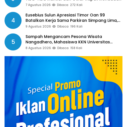
Guru Pertanyakan Hak 15 Persen yang Belum
7 Agustus 2026
Dibaca
272 Kali
Dibayar
Eusebius Sulun Apresiasi Timor Oan 99
4
Batalkan Kerja Sama Parkiran Simpang Lima,
Minta Pemkab Belu Tak Gegabah Buat
9 Agustus 2026
Dibaca
196 Kali
Kebijakan
Sampah Mengancam Pesona Wisata
5
Nangadhero, Mahasiswa KKN Universitas
Muhamadiyah Turun Tangan Bersihkan Pantai
8 Agustus 2026
Dibaca
158 Kali
Tanjung dan Kolam Air Panas