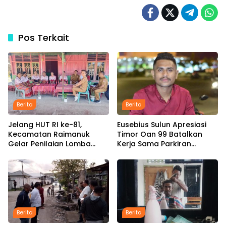
Pos Terkait
Berita
Berita
Jelang HUT RI ke-81,
Eusebius Sulun Apresiasi
Kecamatan Raimanuk
Timor Oan 99 Batalkan
Gelar Penilaian Lomba
Kerja Sama Parkiran
Posyandu, Dorong Promosi
Simpang Lima, Minta
Kegiatan Kesehatan
Pemkab Belu Tak Gegabah
Buat Kebijakan
Berita
Berita