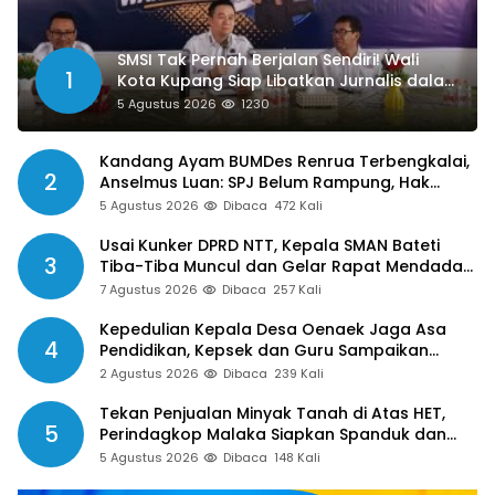
SMSI Tak Pernah Berjalan Sendiri! Wali
1
Kota Kupang Siap Libatkan Jurnalis dalam
Publikasi Program Pemkot
5 Agustus 2026
1230
Kandang Ayam BUMDes Renrua Terbengkalai,
2
Anselmus Luan: SPJ Belum Rampung, Hak
Aparat Desa Sejak Januari Belum Dibayar
5 Agustus 2026
Dibaca
472 Kali
Usai Kunker DPRD NTT, Kepala SMAN Bateti
3
Tiba-Tiba Muncul dan Gelar Rapat Mendadak,
Guru Pertanyakan Hak 15 Persen yang Belum
7 Agustus 2026
Dibaca
257 Kali
Dibayar
Kepedulian Kepala Desa Oenaek Jaga Asa
4
Pendidikan, Kepsek dan Guru Sampaikan
Apresiasi
2 Agustus 2026
Dibaca
239 Kali
Tekan Penjualan Minyak Tanah di Atas HET,
5
Perindagkop Malaka Siapkan Spanduk dan
Nomor Pengaduan
5 Agustus 2026
Dibaca
148 Kali