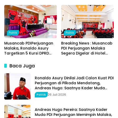
Kepemimpinan Malaka
Jangan Dipotong, Itu Hak
demi Kesejahteraan
Rakyat
Rakyat
Politik
Politik
Musancab PDIPerjuangan
Breaking News : Musancab
Malaka, Ronaldo Asury
PDI Perjuangan Malaka
Targetkan 5 Kursi DPRD
Segera Digelar di Hotel
dan Siapkan Kader Maju
Nusa Dua Betun
Pilkada
Baca Juga
Ronaldo Asury Dinilai Jadi Calon Kuat PDI
Perjuangan di Pilkada Mendatang,
Andreas Hugo: Saatnya Kader Muda
Memimpin Malaka
Politik
26 Juli 2026
Andreas Hugo Pereira: Saatnya Kader
Muda PDI Perjuangan Memimpin Malaka,