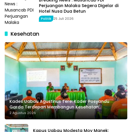
Perjuangan Malaka Segera Digelar di
Hotel Nusa Dua Betun
Politik
25 Juli 2026
Kesehatan
Kades Uabau Agustinus Tere: Kader Posyandu
Garda Terdepan Membangun Kesehatan
Masyarakat Desa
2 Agustus 2026
Kapus Uabau Modesta Moy Manek: