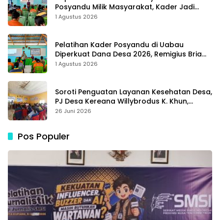
Posyandu Milik Masyarakat, Kader Jadi
Ujung Tombak Perangi Stunting
1 Agustus 2026
Pelatihan Kader Posyandu di Uabau
Diperkuat Dana Desa 2026, Remigius Bria
Tekankan Transparansi dengan Libatkan
1 Agustus 2026
Media
Soroti Penguatan Layanan Kesehatan Desa,
PJ Desa Kereana Willybrodus K. Khun,
Dukung Penuh Pelatihan Kader Posyandu
26 Juni 2026
Pos Populer