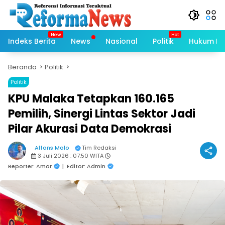
Langsung
ke
konten
Indeks Berita
News
Nasional
Politik
Hukum Kri
Beranda
Politik
Politik
KPU Malaka Tetapkan 160.165
Pemilih, Sinergi Lintas Sektor Jadi
Pilar Akurasi Data Demokrasi
Alfons Molo
Tim Redaksi
3 Juli 2026 : 07:50 WITA
Reporter: Amor
|
Editor: Admin