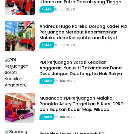
Utamakan Putra Daerah yang Tinggal
dan Mengabdi di Malaka
Politik
26 Juli 2026
Andreas Hugo Pareira Dorong Kader PDI
Perjuangan Merebut Kepemimpinan
Malaka demi Kesejahteraan Rakyat
Politik
26 Juli 2026
PDI Perjuangan Soroti Keadilan
Anggaran, Yunus H Takandewa: Dana
Desa Jangan Dipotong, Itu Hak Rakyat
Politik
25 Juli 2026
Musancab PDIPerjuangan Malaka,
Ronaldo Asury Targetkan 5 Kursi DPRD
dan Siapkan Kader Maju Pilkada
Politik
25 Juli 2026
Breaking News : Musancab PDI