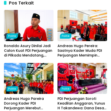
Pos Terkait
Politik
Politik
Ronaldo Asury Dinilai Jadi
Andreas Hugo Pereira:
Calon Kuat PDI Perjuangan
Saatnya Kader Muda PDI
di Pilkada Mendatang,
Perjuangan Memimpin
Andreas Hugo: Saatnya
Malaka, Utamakan Putra
Kader Muda Memimpin
Daerah yang Tinggal dan
Malaka
Mengabdi di Malaka
Politik
Politik
Andreas Hugo Pareira
PDI Perjuangan Soroti
Dorong Kader PDI
Keadilan Anggaran, Yunus
Perjuangan Merebut
H Takandewa: Dana Desa