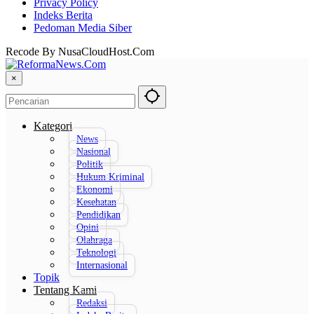
Privacy Policy
Indeks Berita
Pedoman Media Siber
Recode By NusaCloudHost.Com
×
Kategori
News
Nasional
Politik
Hukum Kriminal
Ekonomi
Kesehatan
Pendidikan
Opini
Olahraga
Teknologi
Internasional
Topik
Tentang Kami
Redaksi