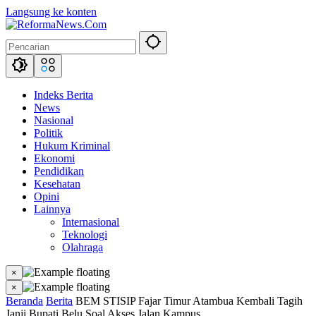
Langsung ke konten
Indeks Berita
News
Nasional
Politik
Hukum Kriminal
Ekonomi
Pendidikan
Kesehatan
Opini
Lainnya
Internasional
Teknologi
Olahraga
×
×
Beranda
Berita
BEM STISIP Fajar Timur Atambua Kembali Tagih
Janji Bupati Belu Soal Akses Jalan Kampus