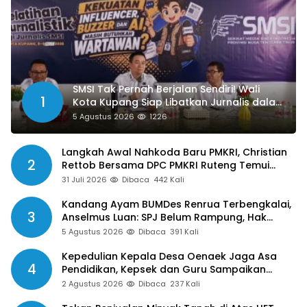
SMSI Tak Pernah Berjalan Sendiri! Wali
1
Kota Kupang Siap Libatkan Jurnalis dalam
Publikasi Program Pemkot
5 Agustus 2026
1226
Langkah Awal Nahkoda Baru PMKRI, Christian
2
Rettob Bersama DPC PMKRI Ruteng Temui
Bupati Manggarai Perkuat Kolaborasi Masa
31 Juli 2026
Dibaca
442 Kali
Depan
Kandang Ayam BUMDes Renrua Terbengkalai,
3
Anselmus Luan: SPJ Belum Rampung, Hak
Aparat Desa Sejak Januari Belum Dibayar
5 Agustus 2026
Dibaca
391 Kali
Kepedulian Kepala Desa Oenaek Jaga Asa
4
Pendidikan, Kepsek dan Guru Sampaikan
Apresiasi
2 Agustus 2026
Dibaca
237 Kali