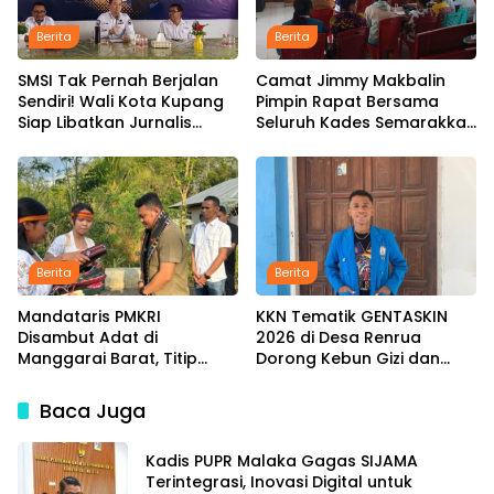
Berita
Berita
SMSI Tak Pernah Berjalan
Camat Jimmy Makbalin
Sendiri! Wali Kota Kupang
Pimpin Rapat Bersama
Siap Libatkan Jurnalis
Seluruh Kades Semarakkan
dalam Publikasi Program
HUT ke-81 RI Tindak Lanjuti
Pemkot
Instruksi Bupati SBS dan
Wabup HMS
Berita
Berita
Mandataris PMKRI
KKN Tematik GENTASKIN
Disambut Adat di
2026 di Desa Renrua
Manggarai Barat, Titip
Dorong Kebun Gizi dan
Aspirasi Rakyat hingga
Pengembangan UMKM
Pesan untuk Senior di
untuk Tekan Stunting
Baca Juga
Pemerintahan
Kadis PUPR Malaka Gagas SIJAMA
Terintegrasi, Inovasi Digital untuk