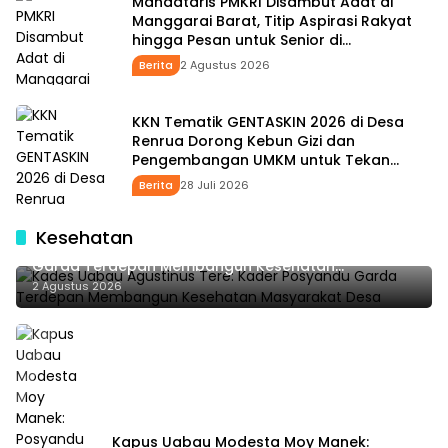
Mandataris PMKRI Disambut Adat di
Manggarai Barat, Titip Aspirasi Rakyat
hingga Pesan untuk Senior di
Pemerintahan
Berita
2 Agustus 2026
KKN Tematik GENTASKIN 2026 di Desa
Renrua Dorong Kebun Gizi dan
Pengembangan UMKM untuk Tekan
Stunting
Berita
28 Juli 2026
Kesehatan
Kades Uabau Agustinus Tere: Kader Posyandu
Garda Terdepan Membangun Kesehatan
Masyarakat Desa
2 Agustus 2026
Kapus Uabau Modesta Moy Manek: