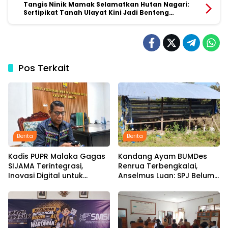
Tangis Ninik Mamak Selamatkan Hutan Nagari:
Sertipikat Tanah Ulayat Kini Jadi Benteng
Warisan Adat
Pos Terkait
Berita
Berita
Kadis PUPR Malaka Gagas
Kandang Ayam BUMDes
SIJAMA Terintegrasi,
Renrua Terbengkalai,
Inovasi Digital untuk
Anselmus Luan: SPJ Belum
Percepat Pembangunan
Rampung, Hak Aparat
Infrastruktur
Desa Sejak Januari Belum
Dibayar