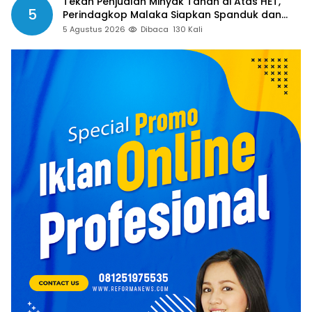
Tekan Penjualan Minyak Tanah di Atas HET,
5
Perindagkop Malaka Siapkan Spanduk dan
Nomor Pengaduan
5 Agustus 2026
Dibaca
130 Kali