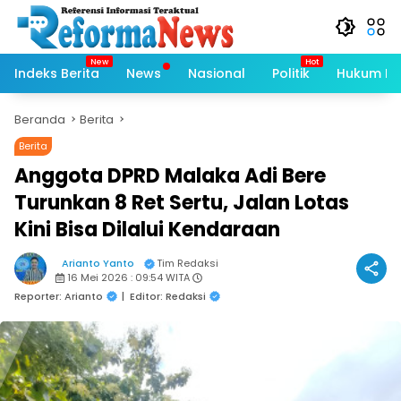
Langsung
ke
konten
Indeks Berita
News
Nasional
Politik
Hukum Kri
Beranda
Berita
Berita
Anggota DPRD Malaka Adi Bere
Turunkan 8 Ret Sertu, Jalan Lotas
Kini Bisa Dilalui Kendaraan
Arianto Yanto
Tim Redaksi
16 Mei 2026 : 09:54 WITA
Reporter: Arianto
|
Editor: Redaksi