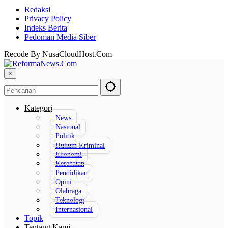
Redaksi
Privacy Policy
Indeks Berita
Pedoman Media Siber
Recode By NusaCloudHost.Com
×
Kategori
News
Nasional
Politik
Hukum Kriminal
Ekonomi
Kesehatan
Pendidikan
Opini
Olahraga
Teknologi
Internasional
Topik
Tentang Kami