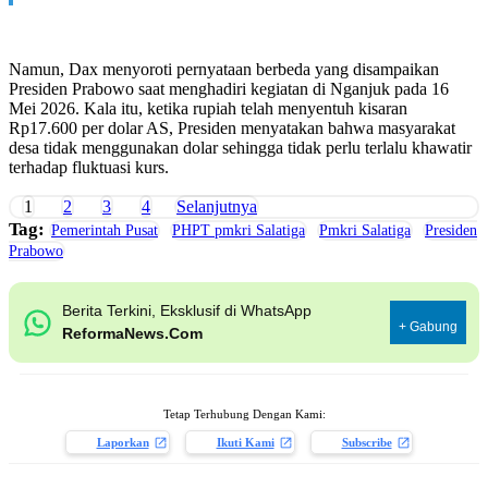
Namun, Dax menyoroti pernyataan berbeda yang disampaikan
Presiden Prabowo saat menghadiri kegiatan di Nganjuk pada 16
Mei 2026. Kala itu, ketika rupiah telah menyentuh kisaran
Rp17.600 per dolar AS, Presiden menyatakan bahwa masyarakat
desa tidak menggunakan dolar sehingga tidak perlu terlalu khawatir
terhadap fluktuasi kurs.
1
2
3
4
Selanjutnya
Tag:
Pemerintah Pusat
PHPT pmkri Salatiga
Pmkri Salatiga
Presiden
Prabowo
Berita Terkini, Eksklusif di WhatsApp
+ Gabung
ReformaNews.Com
Tetap Terhubung Dengan Kami:
Laporkan
Ikuti Kami
Subscribe