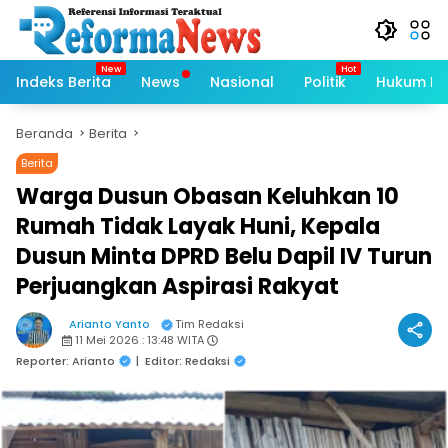
Langsung
ke
konten
Indeks Berita
News
Nasional
Politik
Hukum Kri
Beranda
Berita
Berita
Warga Dusun Obasan Keluhkan 10
Rumah Tidak Layak Huni, Kepala
Dusun Minta DPRD Belu Dapil IV Turun
Perjuangkan Aspirasi Rakyat
Arianto Yanto
Tim Redaksi
11 Mei 2026 : 13:48 WITA
Reporter: Arianto
|
Editor: Redaksi