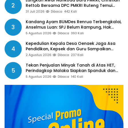
Langkah Awal Nahkoda Baru PMKRI, Christian
2
Rettob Bersama DPC PMKRI Ruteng Temui
Bupati Manggarai Perkuat Kolaborasi Masa
31 Juli 2026
Dibaca
442 Kali
Depan
Kandang Ayam BUMDes Renrua Terbengkalai,
3
Anselmus Luan: SPJ Belum Rampung, Hak
Aparat Desa Sejak Januari Belum Dibayar
5 Agustus 2026
Dibaca
393 Kali
Kepedulian Kepala Desa Oenaek Jaga Asa
4
Pendidikan, Kepsek dan Guru Sampaikan
Apresiasi
2 Agustus 2026
Dibaca
237 Kali
Tekan Penjualan Minyak Tanah di Atas HET,
5
Perindagkop Malaka Siapkan Spanduk dan
Nomor Pengaduan
5 Agustus 2026
Dibaca
140 Kali