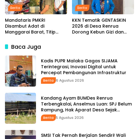
Berita
Berita
Mandataris PMKRI
KKN Tematik GENTASKIN
Disambut Adat di
2026 di Desa Renrua
Manggarai Barat, Titip
Dorong Kebun Gizi dan
Aspirasi Rakyat hingga
Pengembangan UMKM
Pesan untuk Senior di
untuk Tekan Stunting
Baca Juga
Pemerintahan
Kadis PUPR Malaka Gagas SIJAMA
Terintegrasi, Inovasi Digital untuk
Percepat Pembangunan Infrastruktur
Berita
6 Agustus 2026
Kandang Ayam BUMDes Renrua
Terbengkalai, Anselmus Luan: SPJ Belum
Rampung, Hak Aparat Desa Sejak
Januari Belum Dibayar
Berita
5 Agustus 2026
SMSI Tak Pernah Berjalan Sendiri! Wali