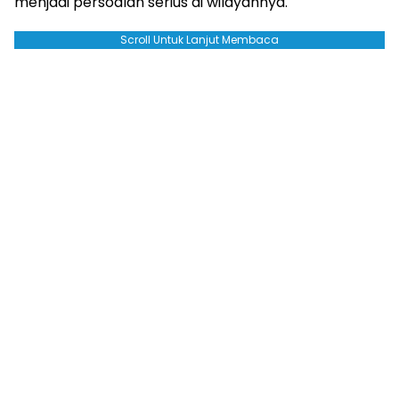
menjadi persoalan serius di wilayahnya.
Scroll Untuk Lanjut Membaca