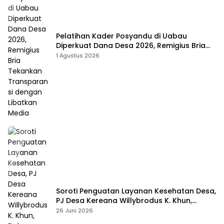
Pelatihan Kader Posyandu di Uabau
Diperkuat Dana Desa 2026, Remigius Bria
Tekankan Transparansi dengan Libatkan
1 Agustus 2026
Media
Soroti Penguatan Layanan Kesehatan Desa,
PJ Desa Kereana Willybrodus K. Khun,
Dukung Penuh Pelatihan Kader Posyandu
26 Juni 2026