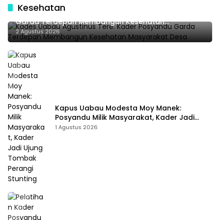
Kesehatan
Kades Uabau Agustinus Tere: Kader Posyandu
Garda Terdepan Membangun Kesehatan
Masyarakat Desa
2 Agustus 2026
Kapus Uabau Modesta Moy Manek:
Posyandu Milik Masyarakat, Kader Jadi
Ujung Tombak Perangi Stunting
1 Agustus 2026