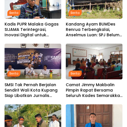
Berita
Berita
Kadis PUPR Malaka Gagas
Kandang Ayam BUMDes
SIJAMA Terintegrasi,
Renrua Terbengkalai,
Inovasi Digital untuk
Anselmus Luan: SPJ Belum
Percepat Pembangunan
Rampung, Hak Aparat
Infrastruktur
Desa Sejak Januari Belum
Dibayar
Berita
Berita
SMSI Tak Pernah Berjalan
Camat Jimmy Makbalin
Sendiri! Wali Kota Kupang
Pimpin Rapat Bersama
Siap Libatkan Jurnalis
Seluruh Kades Semarakkan
dalam Publikasi Program
HUT ke-81 RI Tindak Lanjuti
Pemkot
Instruksi Bupati SBS dan
Wabup HMS