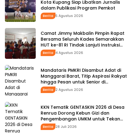
Kota Kupang Siap Libatkan Jurnalis
dalam Publikasi Program Pemkot
Berita
5 Agustus 2026
Camat Jimmy Makbalin Pimpin Rapat
Bersama Seluruh Kades Semarakkan
HUT ke-81 RI Tindak Lanjuti Instruksi
Bupati SBS dan Wabup HMS
Berita
4 Agustus 2026
Mandataris PMKRI Disambut Adat di
Manggarai Barat, Titip Aspirasi Rakyat
hingga Pesan untuk Senior di
Pemerintahan
Berita
2 Agustus 2026
KKN Tematik GENTASKIN 2026 di Desa
Renrua Dorong Kebun Gizi dan
Pengembangan UMKM untuk Tekan
Stunting
Berita
28 Juli 2026