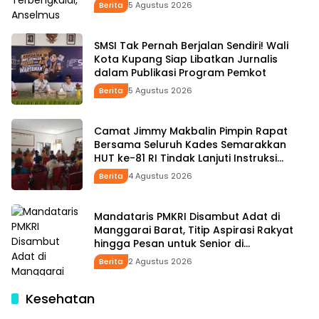
Januari Belum Dibayar
Berita
5 Agustus 2026
SMSI Tak Pernah Berjalan Sendiri! Wali
Kota Kupang Siap Libatkan Jurnalis
dalam Publikasi Program Pemkot
Berita
5 Agustus 2026
Camat Jimmy Makbalin Pimpin Rapat
Bersama Seluruh Kades Semarakkan
HUT ke-81 RI Tindak Lanjuti Instruksi
Bupati SBS dan Wabup HMS
Berita
4 Agustus 2026
Mandataris PMKRI Disambut Adat di
Manggarai Barat, Titip Aspirasi Rakyat
hingga Pesan untuk Senior di
Pemerintahan
Berita
2 Agustus 2026
Kesehatan
Kades Uabau Agustinus Tere: Kader Posyandu
Garda Terdepan Membangun Kesehatan