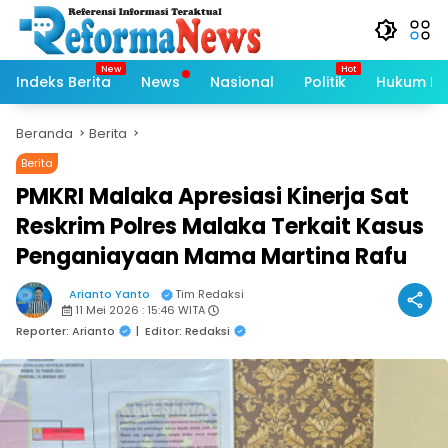
Langsung
ke
konten
Indeks Berita
News
Nasional
Politik
Hukum Kri
Beranda
Berita
Berita
PMKRI Malaka Apresiasi Kinerja Sat
Reskrim Polres Malaka Terkait Kasus
Penganiayaan Mama Martina Rafu
Arianto Yanto
Tim Redaksi
11 Mei 2026 : 15:46 WITA
Reporter: Arianto
|
Editor: Redaksi