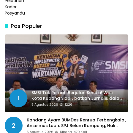
Pos Populer
SMSI Tak Pernah Berjalan Sendiri! Wali
1
Kota Kupang Siap Libatkan Jurnalis dalam
Publikasi Program Pemkot
5 Agustus 2026
1226
Kandang Ayam BUMDes Renrua Terbengkalai,
2
Anselmus Luan: SPJ Belum Rampung, Hak
Aparat Desa Sejak Januari Belum Dibayar
5 Agustus 2026
Dibaca
470 Kali