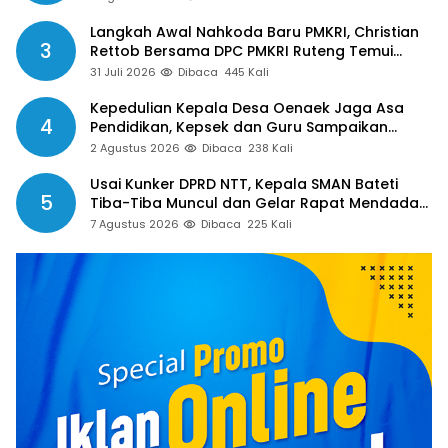
Langkah Awal Nahkoda Baru PMKRI, Christian
3
Rettob Bersama DPC PMKRI Ruteng Temui
Bupati Manggarai Perkuat Kolaborasi Masa
31 Juli 2026
Dibaca
445 Kali
Depan
Kepedulian Kepala Desa Oenaek Jaga Asa
4
Pendidikan, Kepsek dan Guru Sampaikan
Apresiasi
2 Agustus 2026
Dibaca
238 Kali
Usai Kunker DPRD NTT, Kepala SMAN Bateti
5
Tiba-Tiba Muncul dan Gelar Rapat Mendadak,
Guru Pertanyakan Hak 15 Persen yang Belum
7 Agustus 2026
Dibaca
225 Kali
Dibayar