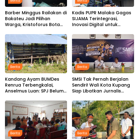
Berita
Berita
Barber Minggus Railakan di
Kadis PUPR Malaka Gagas
Bakateu Jadi Pilihan
SIJAMA Terintegrasi,
Warga, Kristoforus Bota
Inovasi Digital untuk
Tetap Setia Pangkas
Percepat Pembangunan
Rambut dengan Tarif Rp15
Infrastruktur
Ribu per Kepala
Berita
Berita
Kandang Ayam BUMDes
SMSI Tak Pernah Berjalan
Renrua Terbengkalai,
Sendiri! Wali Kota Kupang
Anselmus Luan: SPJ Belum
Siap Libatkan Jurnalis
Rampung, Hak Aparat
dalam Publikasi Program
Desa Sejak Januari Belum
Pemkot
Dibayar
Berita
Berita