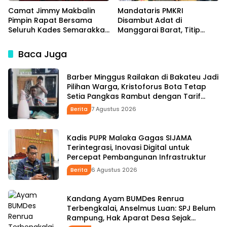
Camat Jimmy Makbalin
Mandataris PMKRI
Pimpin Rapat Bersama
Disambut Adat di
Seluruh Kades Semarakkan
Manggarai Barat, Titip
HUT ke-81 RI Tindak Lanjuti
Aspirasi Rakyat hingga
Instruksi Bupati SBS dan
Pesan untuk Senior di
Baca Juga
Wabup HMS
Pemerintahan
Barber Minggus Railakan di Bakateu Jadi
Pilihan Warga, Kristoforus Bota Tetap
Setia Pangkas Rambut dengan Tarif
Rp15 Ribu per Kepala
Berita
7 Agustus 2026
Kadis PUPR Malaka Gagas SIJAMA
Terintegrasi, Inovasi Digital untuk
Percepat Pembangunan Infrastruktur
Berita
6 Agustus 2026
Kandang Ayam BUMDes Renrua
Terbengkalai, Anselmus Luan: SPJ Belum
Rampung, Hak Aparat Desa Sejak