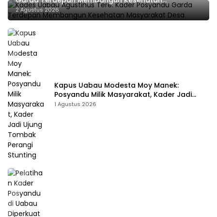
Masyarakat Desa
2 Agustus 2026
Kapus Uabau Modesta Moy Manek:
Posyandu Milik Masyarakat, Kader Jadi
Ujung Tombak Perangi Stunting
1 Agustus 2026