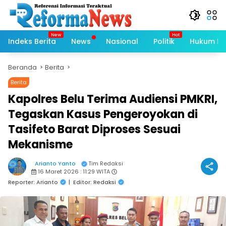
Langsung
ke
konten
Indeks Berita
News
Nasional
Politik
Hukum Kri
Beranda
Berita
Berita
Kapolres Belu Terima Audiensi PMKRI,
Tegaskan Kasus Pengeroyokan di
Tasifeto Barat Diproses Sesuai
Mekanisme
Arianto Yanto
Tim Redaksi
16 Maret 2026 : 11:29 WITA
Reporter: Arianto
|
Editor: Redaksi