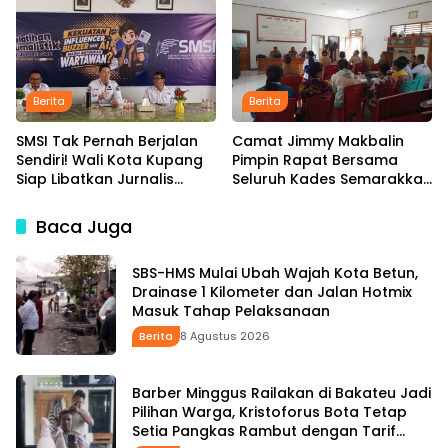
Infrastruktur
Desa Sejak Januari Belum
Dibayar
Berita
Berita
SMSI Tak Pernah Berjalan
Camat Jimmy Makbalin
Sendiri! Wali Kota Kupang
Pimpin Rapat Bersama
Siap Libatkan Jurnalis
Seluruh Kades Semarakkan
dalam Publikasi Program
HUT ke-81 RI Tindak Lanjuti
Pemkot
Instruksi Bupati SBS dan
Baca Juga
Wabup HMS
SBS-HMS Mulai Ubah Wajah Kota Betun,
Drainase 1 Kilometer dan Jalan Hotmix
Masuk Tahap Pelaksanaan
Berita
8 Agustus 2026
Barber Minggus Railakan di Bakateu Jadi
Pilihan Warga, Kristoforus Bota Tetap
Setia Pangkas Rambut dengan Tarif