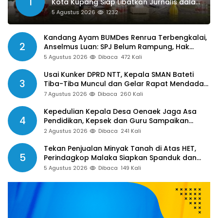
1
Kota Kupang Siap Libatkan Jurnalis dalam
Publikasi Program Pemkot
5 Agustus 2026
1232
Kandang Ayam BUMDes Renrua Terbengkalai,
2
Anselmus Luan: SPJ Belum Rampung, Hak
Aparat Desa Sejak Januari Belum Dibayar
5 Agustus 2026
Dibaca
472 Kali
Usai Kunker DPRD NTT, Kepala SMAN Bateti
3
Tiba-Tiba Muncul dan Gelar Rapat Mendadak,
Guru Pertanyakan Hak 15 Persen yang Belum
7 Agustus 2026
Dibaca
260 Kali
Dibayar
Kepedulian Kepala Desa Oenaek Jaga Asa
4
Pendidikan, Kepsek dan Guru Sampaikan
Apresiasi
2 Agustus 2026
Dibaca
241 Kali
Tekan Penjualan Minyak Tanah di Atas HET,
5
Perindagkop Malaka Siapkan Spanduk dan
Nomor Pengaduan
5 Agustus 2026
Dibaca
149 Kali