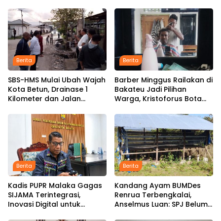
Berita
Berita
SBS-HMS Mulai Ubah Wajah
Barber Minggus Railakan di
Kota Betun, Drainase 1
Bakateu Jadi Pilihan
Kilometer dan Jalan
Warga, Kristoforus Bota
Hotmix Masuk Tahap
Tetap Setia Pangkas
Pelaksanaan
Rambut dengan Tarif Rp15
Ribu per Kepala
Berita
Berita
Kadis PUPR Malaka Gagas
Kandang Ayam BUMDes
SIJAMA Terintegrasi,
Renrua Terbengkalai,
Inovasi Digital untuk
Anselmus Luan: SPJ Belum
Percepat Pembangunan
Rampung, Hak Aparat