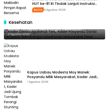
HUT ke-81 RI Tindak Lanjuti Instruksi
Bupati SBS dan Wabup HMS
Berita
4 Agustus 2026
Kesehatan
Kades Uabau Agustinus Tere: Kader Posyandu
Garda Terdepan Membangun Kesehatan
Masyarakat Desa
2 Agustus 2026
Kapus Uabau Modesta Moy Manek:
Posyandu Milik Masyarakat, Kader Jadi
Ujung Tombak Perangi Stunting
1 Agustus 2026