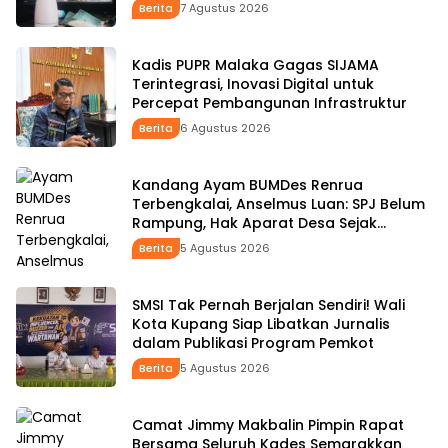
Rp15 Ribu per Kepala
Berita
7 Agustus 2026
Kadis PUPR Malaka Gagas SIJAMA
Terintegrasi, Inovasi Digital untuk
Percepat Pembangunan Infrastruktur
Berita
6 Agustus 2026
Kandang Ayam BUMDes Renrua
Terbengkalai, Anselmus Luan: SPJ Belum
Rampung, Hak Aparat Desa Sejak
Januari Belum Dibayar
Berita
5 Agustus 2026
SMSI Tak Pernah Berjalan Sendiri! Wali
Kota Kupang Siap Libatkan Jurnalis
dalam Publikasi Program Pemkot
Berita
5 Agustus 2026
Camat Jimmy Makbalin Pimpin Rapat
Bersama Seluruh Kades Semarakkan