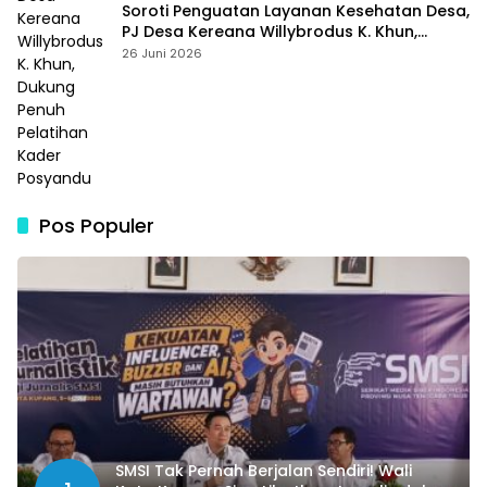
Soroti Penguatan Layanan Kesehatan Desa,
PJ Desa Kereana Willybrodus K. Khun,
Dukung Penuh Pelatihan Kader Posyandu
26 Juni 2026
Pos Populer
SMSI Tak Pernah Berjalan Sendiri! Wali