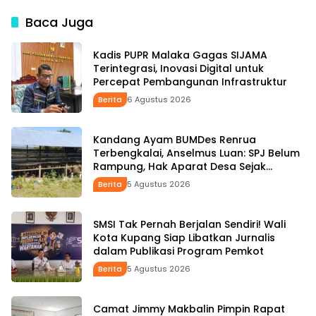
Aspirasi Rakyat hingga
Pengembangan UMKM
Pesan untuk Senior di
untuk Tekan Stunting
Baca Juga
Pemerintahan
Kadis PUPR Malaka Gagas SIJAMA
Terintegrasi, Inovasi Digital untuk
Percepat Pembangunan Infrastruktur
Berita
6 Agustus 2026
Kandang Ayam BUMDes Renrua
Terbengkalai, Anselmus Luan: SPJ Belum
Rampung, Hak Aparat Desa Sejak
Januari Belum Dibayar
Berita
5 Agustus 2026
SMSI Tak Pernah Berjalan Sendiri! Wali
Kota Kupang Siap Libatkan Jurnalis
dalam Publikasi Program Pemkot
Berita
5 Agustus 2026
Camat Jimmy Makbalin Pimpin Rapat