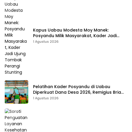
Kapus Uabau Modesta Moy Manek:
Posyandu Milik Masyarakat, Kader Jadi
Ujung Tombak Perangi Stunting
1 Agustus 2026
Pelatihan Kader Posyandu di Uabau
Diperkuat Dana Desa 2026, Remigius Bria
Tekankan Transparansi dengan Libatkan
1 Agustus 2026
Media