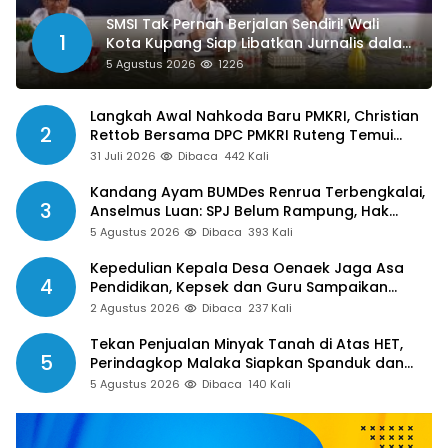
SMSI Tak Pernah Berjalan Sendiri! Wali
1
Kota Kupang Siap Libatkan Jurnalis dalam
Publikasi Program Pemkot
5 Agustus 2026
1226
Langkah Awal Nahkoda Baru PMKRI, Christian
2
Rettob Bersama DPC PMKRI Ruteng Temui
Bupati Manggarai Perkuat Kolaborasi Masa
31 Juli 2026
Dibaca
442 Kali
Depan
Kandang Ayam BUMDes Renrua Terbengkalai,
3
Anselmus Luan: SPJ Belum Rampung, Hak
Aparat Desa Sejak Januari Belum Dibayar
5 Agustus 2026
Dibaca
393 Kali
Kepedulian Kepala Desa Oenaek Jaga Asa
4
Pendidikan, Kepsek dan Guru Sampaikan
Apresiasi
2 Agustus 2026
Dibaca
237 Kali
Tekan Penjualan Minyak Tanah di Atas HET,
5
Perindagkop Malaka Siapkan Spanduk dan
Nomor Pengaduan
5 Agustus 2026
Dibaca
140 Kali