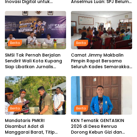
Inovasi Digital untuk
Anselmus Luan: SPJ Belum
Percepat Pembangunan
Rampung, Hak Aparat
Infrastruktur
Desa Sejak Januari Belum
Dibayar
Berita
Berita
SMSI Tak Pernah Berjalan
Camat Jimmy Makbalin
Sendiri! Wali Kota Kupang
Pimpin Rapat Bersama
Siap Libatkan Jurnalis
Seluruh Kades Semarakkan
dalam Publikasi Program
HUT ke-81 RI Tindak Lanjuti
Pemkot
Instruksi Bupati SBS dan
Wabup HMS
Berita
Berita
Mandataris PMKRI
KKN Tematik GENTASKIN
Disambut Adat di
2026 di Desa Renrua
Manggarai Barat, Titip
Dorong Kebun Gizi dan