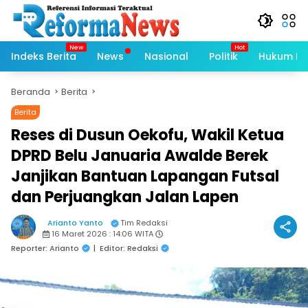
Langsung
ke
konten
Indeks Berita
News
Nasional
Politik
Hukum Kri
Beranda
Berita
Berita
Reses di Dusun Oekofu, Wakil Ketua
DPRD Belu Januaria Awalde Berek
Janjikan Bantuan Lapangan Futsal
dan Perjuangkan Jalan Lapen
Arianto Yanto
Tim Redaksi
16 Maret 2026 : 14:06 WITA
Reporter: Arianto
|
Editor: Redaksi