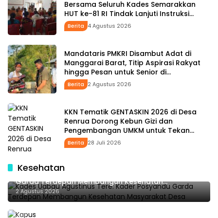
Bersama Seluruh Kades Semarakkan
HUT ke-81 RI Tindak Lanjuti Instruksi
Bupati SBS dan Wabup HMS
Berita
4 Agustus 2026
Mandataris PMKRI Disambut Adat di
Manggarai Barat, Titip Aspirasi Rakyat
hingga Pesan untuk Senior di
Pemerintahan
Berita
2 Agustus 2026
KKN Tematik GENTASKIN 2026 di Desa
Renrua Dorong Kebun Gizi dan
Pengembangan UMKM untuk Tekan
Stunting
Berita
28 Juli 2026
Kesehatan
Kades Uabau Agustinus Tere: Kader Posyandu
Garda Terdepan Membangun Kesehatan
Masyarakat Desa
2 Agustus 2026