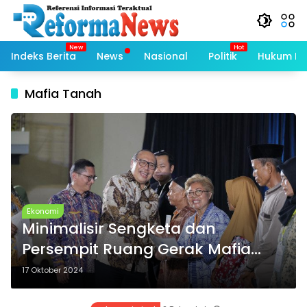
Langsung
ke
konten
Indeks Berita
News
Nasional
Politik
Hukum Kri
Mafia Tanah
Ekonomi
Minimalisir Sengketa dan
Persempit Ruang Gerak Mafia
Tanah, Sekjen Kementerian
17 Oktober 2024
ATR/BPN Serahkan 3.256