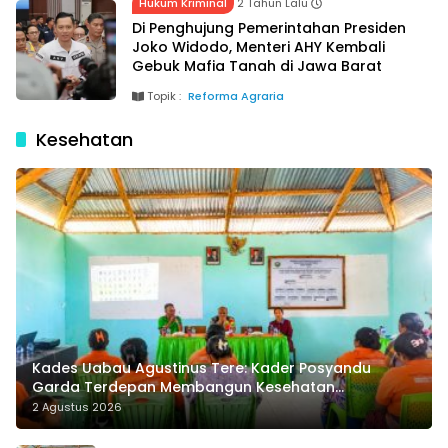
Sertipikat Tanah bagi Masyarakat
Hukum Kriminal
2 Tahun Lalu
Di Penghujung Pemerintahan Presiden
Jawa Barat
Joko Widodo, Menteri AHY Kembali
Gebuk Mafia Tanah di Jawa Barat
Topik :
Reforma Agraria
Kesehatan
Kades Uabau Agustinus Tere: Kader Posyandu
Garda Terdepan Membangun Kesehatan
Masyarakat Desa
2 Agustus 2026