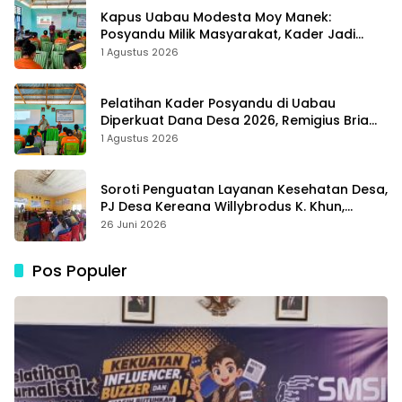
Kapus Uabau Modesta Moy Manek:
Posyandu Milik Masyarakat, Kader Jadi
Ujung Tombak Perangi Stunting
1 Agustus 2026
Pelatihan Kader Posyandu di Uabau
Diperkuat Dana Desa 2026, Remigius Bria
Tekankan Transparansi dengan Libatkan
1 Agustus 2026
Media
Soroti Penguatan Layanan Kesehatan Desa,
PJ Desa Kereana Willybrodus K. Khun,
Dukung Penuh Pelatihan Kader Posyandu
26 Juni 2026
Pos Populer