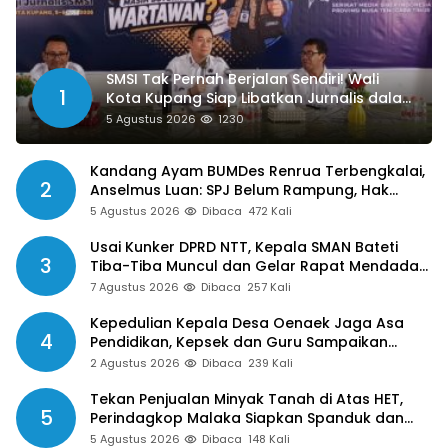
SMSI Tak Pernah Berjalan Sendiri! Wali
1
Kota Kupang Siap Libatkan Jurnalis dalam
Publikasi Program Pemkot
5 Agustus 2026
1230
Kandang Ayam BUMDes Renrua Terbengkalai,
2
Anselmus Luan: SPJ Belum Rampung, Hak
Aparat Desa Sejak Januari Belum Dibayar
5 Agustus 2026
Dibaca
472 Kali
Usai Kunker DPRD NTT, Kepala SMAN Bateti
3
Tiba-Tiba Muncul dan Gelar Rapat Mendadak,
Guru Pertanyakan Hak 15 Persen yang Belum
7 Agustus 2026
Dibaca
257 Kali
Dibayar
Kepedulian Kepala Desa Oenaek Jaga Asa
4
Pendidikan, Kepsek dan Guru Sampaikan
Apresiasi
2 Agustus 2026
Dibaca
239 Kali
Tekan Penjualan Minyak Tanah di Atas HET,
5
Perindagkop Malaka Siapkan Spanduk dan
Nomor Pengaduan
5 Agustus 2026
Dibaca
148 Kali