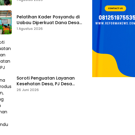
Tombak Perangi Stunting
Pelatihan Kader Posyandu di
Uabau Diperkuat Dana Desa
2026, Remigius Bria Tekankan
1 Agustus 2026
Transparansi dengan Libatkan
Media
Soroti Penguatan Layanan
Kesehatan Desa, PJ Desa
Kereana Willybrodus K. Khun,
26 Juni 2026
Dukung Penuh Pelatihan Kader
Posyandu