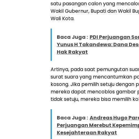
satu pasangan calon yang mencalon
Wakil Gubernur, Bupati dan Wakil Bup
Wali Kota.
Baca Juga :
PDI Perjuangan So
Yunus H Takandewa: Dana Desa
Hak Rakyat
Artinya, pada saat pemungutan sua
surat suara yang mencantumkan pa
kosong. Jika pemilih setuju dengan
mereka dapat mencoblos gambar pa
tidak setuju, mereka bisa memilih k
Baca Juga :
Andreas Hugo Pare
Perjuangan Merebut Kepemim
Kesejahteraan Rakyat