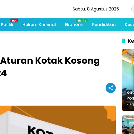
Sabtu, 8 Agustus 2026
Politik
Hukum Kriminal
Ekonomi
Pendidikan
Kes
K
 Aturan Kotak Kosong
24
Kad
Po
Me
2 A
De