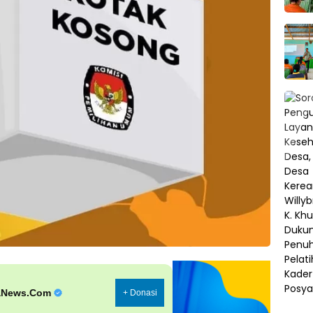
aNews.Com
+ Donasi