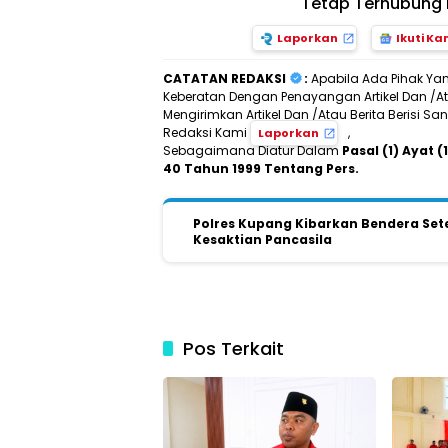
Tetap Terhubung 
Laporkan
Ikuti Ka
CATATAN REDAKSI
:
Apabila Ada Pihak Ya
Keberatan Dengan Penayangan Artikel Dan /Ata
Mengirimkan Artikel Dan /Atau Berita Berisi 
Redaksi Kami
,
Laporkan
Sebagaimana Diatur Dalam
Pasal (1) Ayat
40 Tahun 1999 Tentang Pers.
Polres Kupang Kibarkan Bendera Sete
Kesaktian Pancasila
Pos Terkait