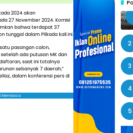
Po
lkada 2024 akan
ada 27 November 2024. Komisi
mkan bahwa terdapat 37
 tunggal dalam Pilkada kali ini.
2
 satu pasangan calon,
 setelah ada putusan MK dan
taran, saat ini totalnya
3
urunan sebanyak 7 daerah,”
llaz, dalam konferensi pers di
4
jut Membaca
5