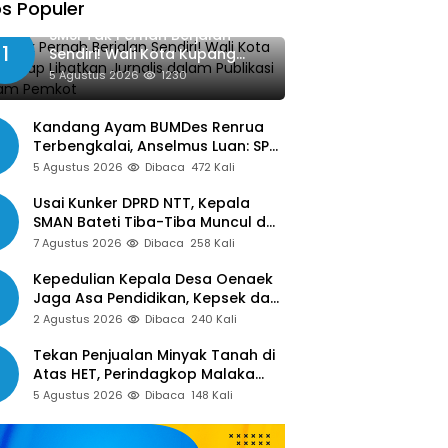
s Populer
SMSI Tak Pernah Berjalan
1
Sendiri! Wali Kota Kupang
Siap Libatkan Jurnalis dalam
5 Agustus 2026
1230
Publikasi Program Pemkot
Kandang Ayam BUMDes Renrua
Terbengkalai, Anselmus Luan: SPJ
Belum Rampung, Hak Aparat Desa
5 Agustus 2026
Dibaca
472 Kali
Sejak Januari Belum Dibayar
Usai Kunker DPRD NTT, Kepala
SMAN Bateti Tiba-Tiba Muncul dan
Gelar Rapat Mendadak, Guru
7 Agustus 2026
Dibaca
258 Kali
Pertanyakan Hak 15 Persen yang
Belum Dibayar
Kepedulian Kepala Desa Oenaek
Jaga Asa Pendidikan, Kepsek dan
Guru Sampaikan Apresiasi
2 Agustus 2026
Dibaca
240 Kali
Tekan Penjualan Minyak Tanah di
Atas HET, Perindagkop Malaka
Siapkan Spanduk dan Nomor
5 Agustus 2026
Dibaca
148 Kali
Pengaduan