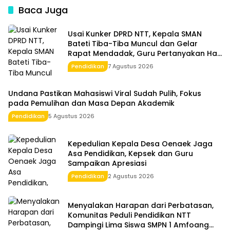
Pengelolaan Dana BOS
Gedung Nyaris Roboh
Baca Juga
Usai Kunker DPRD NTT, Kepala SMAN
Bateti Tiba-Tiba Muncul dan Gelar
Rapat Mendadak, Guru Pertanyakan Hak
15 Persen yang Belum Dibayar
Pendidikan
7 Agustus 2026
Undana Pastikan Mahasiswi Viral Sudah Pulih, Fokus
pada Pemulihan dan Masa Depan Akademik
Pendidikan
5 Agustus 2026
Kepedulian Kepala Desa Oenaek Jaga
Asa Pendidikan, Kepsek dan Guru
Sampaikan Apresiasi
Pendidikan
2 Agustus 2026
Menyalakan Harapan dari Perbatasan,
Komunitas Peduli Pendidikan NTT
Dampingi Lima Siswa SMPN 1 Amfoang