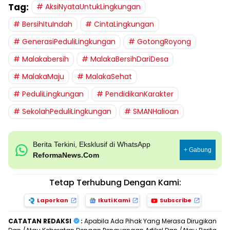
Tag:
AksiNyataUntukLingkungan
BersihItuIndah
CintaLingkungan
GenerasiPeduliLingkungan
GotongRoyong
Malakabersih
MalakaBersihDariDesa
MalakaMaju
MalakaSehat
PeduliLingkungan
PendidikanKarakter
SekolahPeduliLingkungan
SMANHalioan
Berita Terkini, Eksklusif di WhatsApp
+ Gabung
ReformaNews.Com
Tetap Terhubung Dengan Kami:
Laporkan
Ikuti Kami
Subscribe
CATATAN REDAKSI
:
Apabila Ada Pihak Yang Merasa Dirugikan