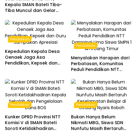
Kepala SMAN Bateti Tiba-
Tiba Muncul dan Gelar
Rapat Mendadak, Guru
Pertanyakan Hak 15 Persen
yang Belum Dibayar
Pendidikan
Pendidikan
Kepedulian Kepala Desa
Oenaek Jaga Asa
Menyalakan Harapan dari
Pendidikan, Kepsek dan
Perbatasan, Komunitas
Guru Sampaikan Apresiasi
Peduli Pendidikan NTT
Dampingi Lima Siswa SMPN
1 Amfoang Timur
Pendidikan
Pendidikan
Kunker DPRD Provinsi NTT
Bukan Hanya Belum
Komisi V di SMAN Bateti
Nikmati MBG, Siswa SDN
Soroti Ketidakhadiran
Nunfutu Masih Bertaruh
Kepala Sekolah dan
Keselamatan Belajar di