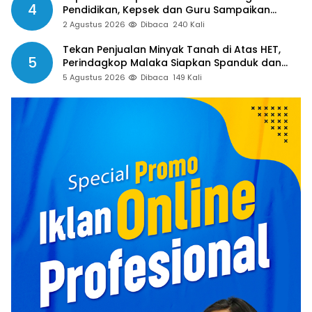
4
Pendidikan, Kepsek dan Guru Sampaikan
Apresiasi
2 Agustus 2026
Dibaca
240 Kali
Tekan Penjualan Minyak Tanah di Atas HET,
5
Perindagkop Malaka Siapkan Spanduk dan
Nomor Pengaduan
5 Agustus 2026
Dibaca
149 Kali