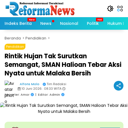
Langsung
ke
konten
Indeks Berita
News
Nasional
Politik
Hukum Kri
Beranda
Pendidikan
Pendidikan
Rintik Hujan Tak Surutkan
Semangat, SMAN Halioan Tebar Aksi
Nyata untuk Malaka Bersih
Alfons Molo
Tim Redaksi
10 Juni 2026 : 08:33 WITA
Reporter: Amor
|
Editor: Admin