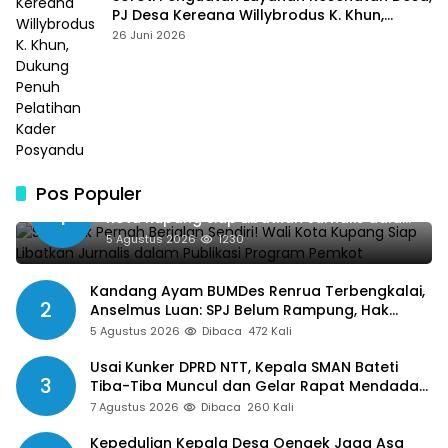
PJ Desa Kereana Willybrodus K. Khun,
Dukung Penuh Pelatihan Kader Posyandu
26 Juni 2026
Pos Populer
SMSI Tak Pernah Berjalan Sendiri! Wali
1
Kota Kupang Siap Libatkan Jurnalis dalam
Publikasi Program Pemkot
5 Agustus 2026
1230
Kandang Ayam BUMDes Renrua Terbengkalai,
2
Anselmus Luan: SPJ Belum Rampung, Hak
Aparat Desa Sejak Januari Belum Dibayar
5 Agustus 2026
Dibaca
472 Kali
Usai Kunker DPRD NTT, Kepala SMAN Bateti
3
Tiba-Tiba Muncul dan Gelar Rapat Mendadak,
Guru Pertanyakan Hak 15 Persen yang Belum
7 Agustus 2026
Dibaca
260 Kali
Dibayar
Kepedulian Kepala Desa Oenaek Jaga Asa