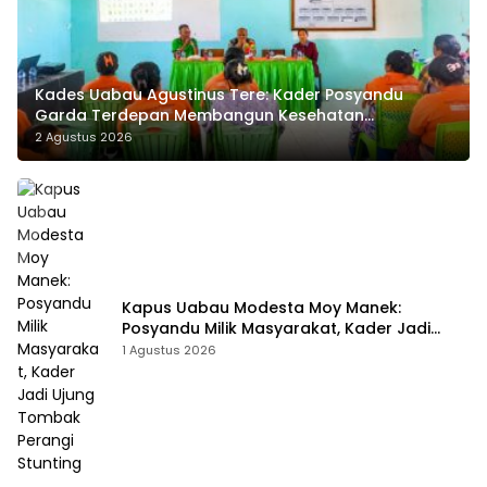
Kades Uabau Agustinus Tere: Kader Posyandu
Garda Terdepan Membangun Kesehatan
Masyarakat Desa
2 Agustus 2026
Kapus Uabau Modesta Moy Manek:
Posyandu Milik Masyarakat, Kader Jadi
Ujung Tombak Perangi Stunting
1 Agustus 2026