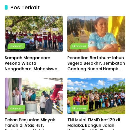
Pos Terkait
Ekonomi
Ekonomi
Sampah Mengancam
Penantian Bertahun-tahun
Pesona Wisata
Segera Berakhir, Jembatan
Nangadhero, Mahasiswa
Gantung Nunbei Hampir
KKN Universitas
Rampung, Warga Sudah
Muhamadiyah Turun
Bisa Melintas
Tangan Bersihkan Pantai
Tanjung dan Kolam Air
Panas
Ekonomi
Ekonomi
Tekan Penjualan Minyak
TNI Mulai TMMD ke-129 di
Tanah di Atas HET,
Malaka, Bangun Jalan