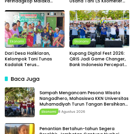
Perindagkop Malaka
Usaha Tani 1,5 Kilometer
Siapkan Spanduk dan
dan Hadirkan Beragam
Nomor Pengaduan
Program untuk Warga
Ekonomi
Ekonomi
Dari Desa Haliklaran,
Kupang Digital Fest 2026:
Kelompok Tani Tunas
QRIS Jadi Game Changer,
Kadalak Terus
Bank Indonesia Percepat
Kembangkan Produk Kelor,
Transformasi Digital dan
Harapkan Dukungan
Penguatan Ekonomi NTT
Baca Juga
Pemerintah Desa dan
Pemda
Sampah Mengancam Pesona Wisata
Nangadhero, Mahasiswa KKN Universitas
Muhamadiyah Turun Tangan Bersihkan
Pantai Tanjung dan Kolam Air Panas
Ekonomi
8 Agustus 2026
Penantian Bertahun-tahun Segera