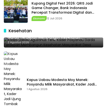
Kupang Digital Fest 2026: QRIS Jadi
Game Changer, Bank Indonesia
Percepat Transformasi Digital dan
Penguatan Ekonomi NTT
Ekonomi
12 Juli 2026
Kesehatan
Kades Uabau Agustinus Tere: Kader Posyandu
Garda Terdepan Membangun Kesehatan
Masyarakat Desa
2 Agustus 2026
Kapus Uabau Modesta Moy Manek:
Posyandu Milik Masyarakat, Kader Jadi
Ujung Tombak Perangi Stunting
1 Agustus 2026