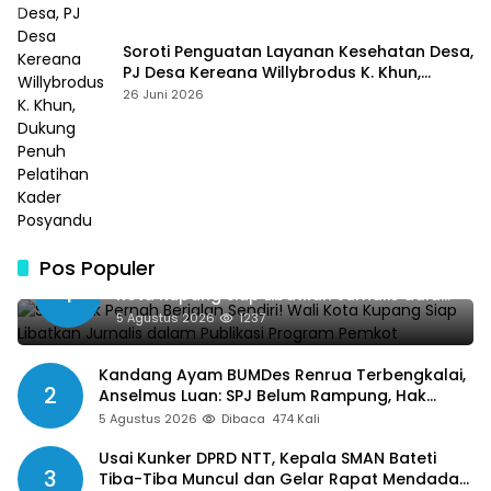
Soroti Penguatan Layanan Kesehatan Desa,
PJ Desa Kereana Willybrodus K. Khun,
Dukung Penuh Pelatihan Kader Posyandu
26 Juni 2026
Pos Populer
SMSI Tak Pernah Berjalan Sendiri! Wali
1
Kota Kupang Siap Libatkan Jurnalis dalam
Publikasi Program Pemkot
5 Agustus 2026
1237
Kandang Ayam BUMDes Renrua Terbengkalai,
2
Anselmus Luan: SPJ Belum Rampung, Hak
Aparat Desa Sejak Januari Belum Dibayar
5 Agustus 2026
Dibaca
474 Kali
Usai Kunker DPRD NTT, Kepala SMAN Bateti
3
Tiba-Tiba Muncul dan Gelar Rapat Mendadak,