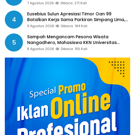
Guru Pertanyakan Hak 15 Persen yang Belum
7 Agustus 2026
Dibaca
271 Kali
Dibayar
Eusebius Sulun Apresiasi Timor Oan 99
4
Batalkan Kerja Sama Parkiran Simpang Lima,
Minta Pemkab Belu Tak Gegabah Buat
9 Agustus 2026
Dibaca
184 Kali
Kebijakan
Sampah Mengancam Pesona Wisata
5
Nangadhero, Mahasiswa KKN Universitas
Muhamadiyah Turun Tangan Bersihkan Pantai
8 Agustus 2026
Dibaca
155 Kali
Tanjung dan Kolam Air Panas