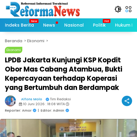
Langsung
ke
konten
Indeks Berita
News
Nasional
Politik
Hukum Kri
Beranda
Ekonomi
Ekonomi
LPDB Jakarta Kunjungi KSP Kopdit
Obor Mas Cabang Atambua, Bukti
Kepercayaan terhadap Koperasi
yang Bertumbuh dan Berdampak
Alfons Molo
Tim Redaksi
10 Juni 2026 : 18:08 WITA
Reporter: Amor
|
Editor: Admin