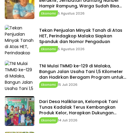
Berakhir, Jembatan Gantung Nunbei
Hampir Rampung, Warga Sudah Bisa
Melintas
Ekonomi
5 Agustus 2026
Tekan Penjualan Minyak Tanah di Atas
HET, Perindagkop Malaka Siapkan
Spanduk dan Nomor Pengaduan
Ekonomi
5 Agustus 2026
TNI Mulai TMMD ke-129 di Malaka,
Bangun Jalan Usaha Tani 1,5 Kilometer
dan Hadirkan Beragam Program untuk
Warga
Ekonomi
15 Juli 2026
Dari Desa Haliklaran, Kelompok Tani
Tunas Kadalak Terus Kembangkan
Produk Kelor, Harapkan Dukungan
Pemerintah Desa dan Pemda
Ekonomi
14 Juli 2026