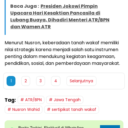
Baca Juga :
Presiden Jokowi Pimpin
Upacara Hari Kesaktian Pancasila di
Lubang Buaya, Dihadiri Menteri ATR/BPN
dan Wamen ATR
Menurut Nusron, keberadaan tanah wakaf memiliki
nilai strategis karena menjadi salah satu instrumen
penting dalam mendukung kegiatan keagamaan,
pendidikan, sosial, dan pemberdayaan masyarakat.
1
2
3
4
Selanjutnya
Tag:
ATR/BPN
Jawa Tengah
Nusron Wahid
sertipikat tanah wakaf
Berita Terkini, Eksklusif di WhatsApp