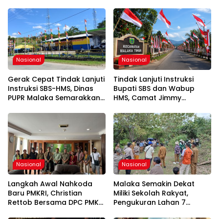
Nasional
Nasional
Gerak Cepat Tindak Lanjuti
Tindak Lanjuti Instruksi
Instruksi SBS-HMS, Dinas
Bupati SBS dan Wabup
PUPR Malaka Semarakkan
HMS, Camat Jimmy
HUT Ke-81 RI
Makbalin Gerakkan Seluruh
Kades Semarakkan HUT
ke-81 RI
Nasional
Nasional
Langkah Awal Nahkoda
Malaka Semakin Dekat
Baru PMKRI, Christian
Miliki Sekolah Rakyat,
Rettob Bersama DPC PMKRI
Pengukuran Lahan 7
Ruteng Temui Bupati
Hektare di Weliman Resmi