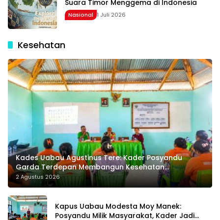
Suara Timor Menggema di Indonesia
Nasional
1 Juli 2026
Kesehatan
Kades Uabau Agustinus Tere: Kader Posyandu
Garda Terdepan Membangun Kesehatan
Masyarakat Desa
2 Agustus 2026
Kapus Uabau Modesta Moy Manek:
Posyandu Milik Masyarakat, Kader Jadi