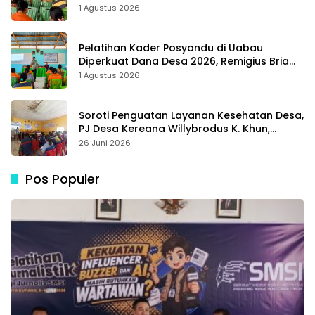
Ujung Tombak Perangi Stunting
1 Agustus 2026
Pelatihan Kader Posyandu di Uabau
Diperkuat Dana Desa 2026, Remigius Bria
Tekankan Transparansi dengan Libatkan
1 Agustus 2026
Media
Soroti Penguatan Layanan Kesehatan Desa,
PJ Desa Kereana Willybrodus K. Khun,
Dukung Penuh Pelatihan Kader Posyandu
26 Juni 2026
Pos Populer