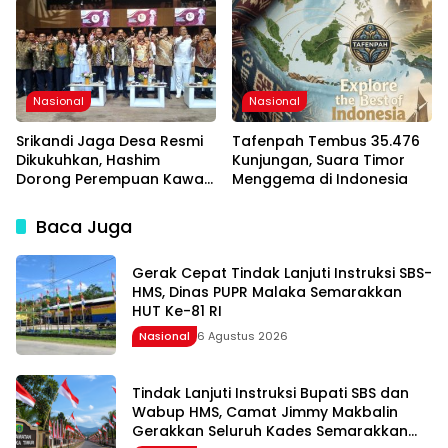
Manggarai Perkuat
Dimulai
Kolaborasi Masa Depan
Nasional
Nasional
Srikandi Jaga Desa Resmi
Tafenpah Tembus 35.476
Dikukuhkan, Hashim
Kunjungan, Suara Timor
Dorong Perempuan Kawal
Menggema di Indonesia
Program Strategis
Pemerintah
Baca Juga
Gerak Cepat Tindak Lanjuti Instruksi SBS-
HMS, Dinas PUPR Malaka Semarakkan
HUT Ke-81 RI
Nasional
6 Agustus 2026
Tindak Lanjuti Instruksi Bupati SBS dan
Wabup HMS, Camat Jimmy Makbalin
Gerakkan Seluruh Kades Semarakkan