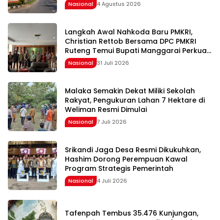
HUT ke-81 RI
Nasional
4 Agustus 2026
Langkah Awal Nahkoda Baru PMKRI,
Christian Rettob Bersama DPC PMKRI
Ruteng Temui Bupati Manggarai Perkuat
Kolaborasi Masa Depan
Nasional
31 Juli 2026
Malaka Semakin Dekat Miliki Sekolah
Rakyat, Pengukuran Lahan 7 Hektare di
Weliman Resmi Dimulai
Nasional
7 Juli 2026
Srikandi Jaga Desa Resmi Dikukuhkan,
Hashim Dorong Perempuan Kawal
Program Strategis Pemerintah
Nasional
4 Juli 2026
Tafenpah Tembus 35.476 Kunjungan,