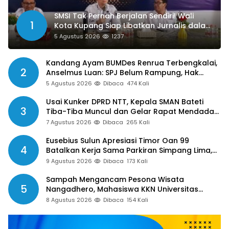
SMSI Tak Pernah Berjalan Sendiri! Wali
1
Kota Kupang Siap Libatkan Jurnalis dalam
Publikasi Program Pemkot
5 Agustus 2026
1237
Kandang Ayam BUMDes Renrua Terbengkalai,
2
Anselmus Luan: SPJ Belum Rampung, Hak
Aparat Desa Sejak Januari Belum Dibayar
5 Agustus 2026
Dibaca
474 Kali
Usai Kunker DPRD NTT, Kepala SMAN Bateti
3
Tiba-Tiba Muncul dan Gelar Rapat Mendadak,
Guru Pertanyakan Hak 15 Persen yang Belum
7 Agustus 2026
Dibaca
265 Kali
Dibayar
Eusebius Sulun Apresiasi Timor Oan 99
4
Batalkan Kerja Sama Parkiran Simpang Lima,
Minta Pemkab Belu Tak Gegabah Buat
9 Agustus 2026
Dibaca
173 Kali
Kebijakan
Sampah Mengancam Pesona Wisata
5
Nangadhero, Mahasiswa KKN Universitas
Muhamadiyah Turun Tangan Bersihkan Pantai
8 Agustus 2026
Dibaca
154 Kali
Tanjung dan Kolam Air Panas