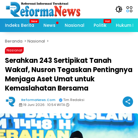
Langsung
ke
konten
Indeks Berita
News
Nasional
Politik
Hukum Kri
Beranda
Nasional
Nasional
Serahkan 243 Sertipikat Tanah
Wakaf, Nusron Tegaskan Pentingnya
Menjaga Aset Umat untuk
Kemaslahatan Bersama
ReformaNews.Com
Tim Redaksi
19 Juni 2026 : 10:54 WITA