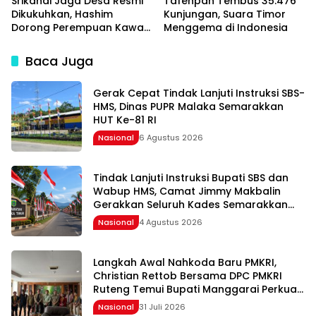
Srikandi Jaga Desa Resmi
Tafenpah Tembus 35.476
Dikukuhkan, Hashim
Kunjungan, Suara Timor
Dorong Perempuan Kawal
Menggema di Indonesia
Program Strategis
Pemerintah
Baca Juga
Gerak Cepat Tindak Lanjuti Instruksi SBS-
HMS, Dinas PUPR Malaka Semarakkan
HUT Ke-81 RI
Nasional
6 Agustus 2026
Tindak Lanjuti Instruksi Bupati SBS dan
Wabup HMS, Camat Jimmy Makbalin
Gerakkan Seluruh Kades Semarakkan
HUT ke-81 RI
Nasional
4 Agustus 2026
Langkah Awal Nahkoda Baru PMKRI,
Christian Rettob Bersama DPC PMKRI
Ruteng Temui Bupati Manggarai Perkuat
Kolaborasi Masa Depan
Nasional
31 Juli 2026