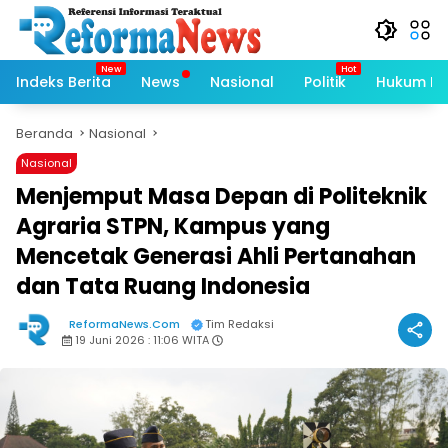
Langsung
ke
konten
Indeks Berita
News
Nasional
Politik
Hukum Kri
Beranda
Nasional
Nasional
Menjemput Masa Depan di Politeknik
Agraria STPN, Kampus yang
Mencetak Generasi Ahli Pertanahan
dan Tata Ruang Indonesia
ReformaNews.Com
Tim Redaksi
19 Juni 2026 : 11:06 WITA