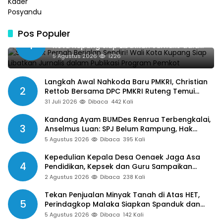
Pos Populer
SMSI Tak Pernah Berjalan Sendiri! Wali
1
Kota Kupang Siap Libatkan Jurnalis dalam
Publikasi Program Pemkot
5 Agustus 2026
1226
Langkah Awal Nahkoda Baru PMKRI, Christian
2
Rettob Bersama DPC PMKRI Ruteng Temui
Bupati Manggarai Perkuat Kolaborasi Masa
31 Juli 2026
Dibaca
442 Kali
Depan
Kandang Ayam BUMDes Renrua Terbengkalai,
3
Anselmus Luan: SPJ Belum Rampung, Hak
Aparat Desa Sejak Januari Belum Dibayar
5 Agustus 2026
Dibaca
395 Kali
Kepedulian Kepala Desa Oenaek Jaga Asa
4
Pendidikan, Kepsek dan Guru Sampaikan
Apresiasi
2 Agustus 2026
Dibaca
238 Kali
Tekan Penjualan Minyak Tanah di Atas HET,
5
Perindagkop Malaka Siapkan Spanduk dan
Nomor Pengaduan
5 Agustus 2026
Dibaca
142 Kali