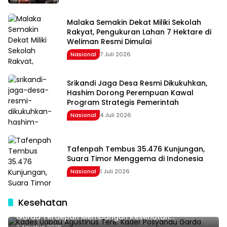
Malaka Semakin Dekat Miliki Sekolah
Rakyat, Pengukuran Lahan 7 Hektare di
Weliman Resmi Dimulai
Nasional
7 Juli 2026
Srikandi Jaga Desa Resmi Dikukuhkan,
Hashim Dorong Perempuan Kawal
Program Strategis Pemerintah
Nasional
4 Juli 2026
Tafenpah Tembus 35.476 Kunjungan,
Suara Timor Menggema di Indonesia
Nasional
1 Juli 2026
Kesehatan
Kades Uabau Agustinus Tere: Kader Posyandu
Garda Terdepan Membangun Kesehatan
Masyarakat Desa
2 Agustus 2026