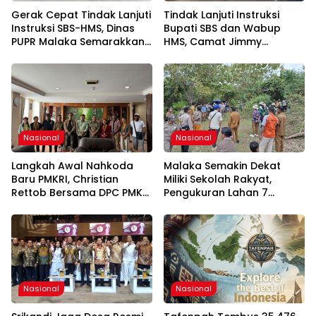
Gerak Cepat Tindak Lanjuti
Tindak Lanjuti Instruksi
Instruksi SBS-HMS, Dinas
Bupati SBS dan Wabup
PUPR Malaka Semarakkan
HMS, Camat Jimmy
HUT Ke-81 RI
Makbalin Gerakkan Seluruh
Kades Semarakkan HUT
ke-81 RI
Nasional
Nasional
Langkah Awal Nahkoda
Malaka Semakin Dekat
Baru PMKRI, Christian
Miliki Sekolah Rakyat,
Rettob Bersama DPC PMKRI
Pengukuran Lahan 7
Ruteng Temui Bupati
Hektare di Weliman Resmi
Manggarai Perkuat
Dimulai
Kolaborasi Masa Depan
Nasional
Nasional