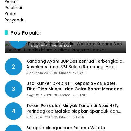
Pos Populer
SMSI Tak Pernah Berjalan Sendiri! Wali
1
Kota Kupang Siap Libatkan Jurnalis dalam
Publikasi Program Pemkot
5 Agustus 2026
1234
Kandang Ayam BUMDes Renrua Terbengkalai,
2
Anselmus Luan: SPJ Belum Rampung, Hak
Aparat Desa Sejak Januari Belum Dibayar
5 Agustus 2026
Dibaca
474 Kali
Usai Kunker DPRD NTT, Kepala SMAN Bateti
3
Tiba-Tiba Muncul dan Gelar Rapat Mendadak,
Guru Pertanyakan Hak 15 Persen yang Belum
7 Agustus 2026
Dibaca
263 Kali
Dibayar
Tekan Penjualan Minyak Tanah di Atas HET,
4
Perindagkop Malaka Siapkan Spanduk dan
Nomor Pengaduan
5 Agustus 2026
Dibaca
151 Kali
Sampah Mengancam Pesona Wisata