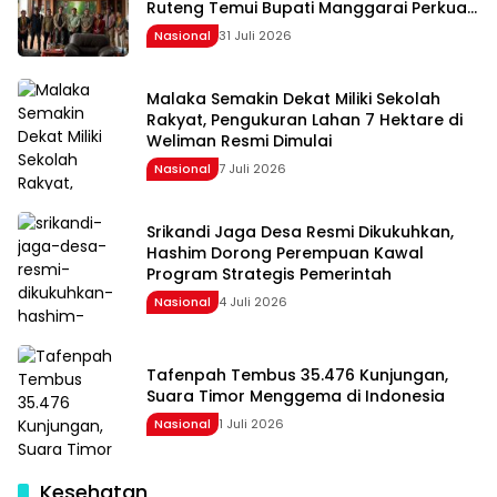
Ruteng Temui Bupati Manggarai Perkuat
Kolaborasi Masa Depan
Nasional
31 Juli 2026
Malaka Semakin Dekat Miliki Sekolah
Rakyat, Pengukuran Lahan 7 Hektare di
Weliman Resmi Dimulai
Nasional
7 Juli 2026
Srikandi Jaga Desa Resmi Dikukuhkan,
Hashim Dorong Perempuan Kawal
Program Strategis Pemerintah
Nasional
4 Juli 2026
Tafenpah Tembus 35.476 Kunjungan,
Suara Timor Menggema di Indonesia
Nasional
1 Juli 2026
Kesehatan