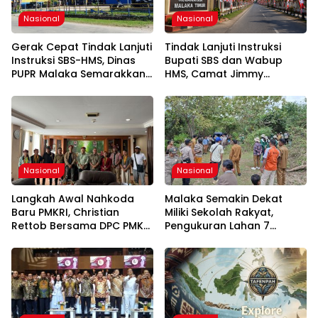
Nasional
Nasional
Gerak Cepat Tindak Lanjuti
Tindak Lanjuti Instruksi
Instruksi SBS-HMS, Dinas
Bupati SBS dan Wabup
PUPR Malaka Semarakkan
HMS, Camat Jimmy
HUT Ke-81 RI
Makbalin Gerakkan Seluruh
Kades Semarakkan HUT
ke-81 RI
Nasional
Nasional
Langkah Awal Nahkoda
Malaka Semakin Dekat
Baru PMKRI, Christian
Miliki Sekolah Rakyat,
Rettob Bersama DPC PMKRI
Pengukuran Lahan 7
Ruteng Temui Bupati
Hektare di Weliman Resmi
Manggarai Perkuat
Dimulai
Kolaborasi Masa Depan