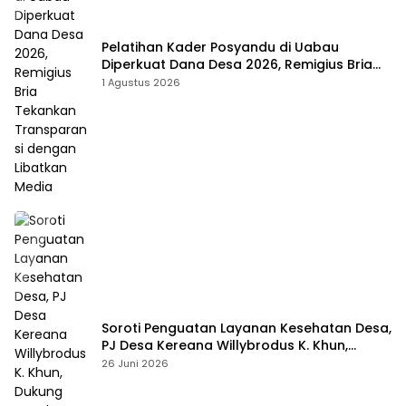
Pelatihan Kader Posyandu di Uabau
Diperkuat Dana Desa 2026, Remigius Bria
Tekankan Transparansi dengan Libatkan
1 Agustus 2026
Media
Soroti Penguatan Layanan Kesehatan Desa,
PJ Desa Kereana Willybrodus K. Khun,
Dukung Penuh Pelatihan Kader Posyandu
26 Juni 2026