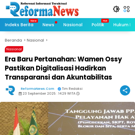
Langsung
ke
konten
Indeks Berita
News
Nasional
Politik
Hukum Kri
Beranda
Nasional
Nasional
Era Baru Pertanahan: Wamen Ossy
Pastikan Digitalisasi Hadirkan
Transparansi dan Akuntabilitas
ReformaNews.Com
Tim Redaksi
23 September 2025 : 14:29 WITA