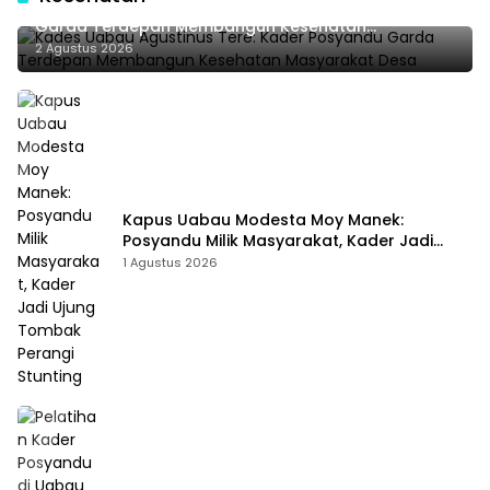
Kades Uabau Agustinus Tere: Kader Posyandu
Garda Terdepan Membangun Kesehatan
Masyarakat Desa
2 Agustus 2026
Kapus Uabau Modesta Moy Manek:
Posyandu Milik Masyarakat, Kader Jadi
Ujung Tombak Perangi Stunting
1 Agustus 2026