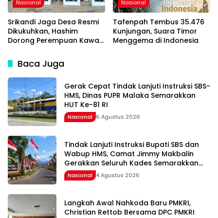
Nasional
Nasional
Srikandi Jaga Desa Resmi
Tafenpah Tembus 35.476
Dikukuhkan, Hashim
Kunjungan, Suara Timor
Dorong Perempuan Kawal
Menggema di Indonesia
Program Strategis
Pemerintah
Baca Juga
Gerak Cepat Tindak Lanjuti Instruksi SBS-
HMS, Dinas PUPR Malaka Semarakkan
HUT Ke-81 RI
Nasional
6 Agustus 2026
Tindak Lanjuti Instruksi Bupati SBS dan
Wabup HMS, Camat Jimmy Makbalin
Gerakkan Seluruh Kades Semarakkan
HUT ke-81 RI
Nasional
4 Agustus 2026
Langkah Awal Nahkoda Baru PMKRI,
Christian Rettob Bersama DPC PMKRI