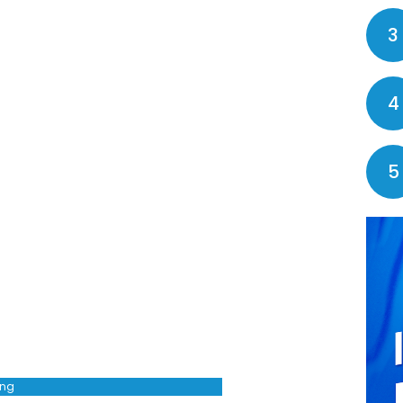
3
4
5
ing