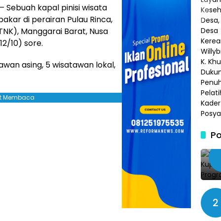
– Sebuah kapal pinisi wisata
akar di perairan Pulau Rinca,
NK), Manggarai Barat, Nusa
2/10) sore.
wan asing, 5 wisatawan lokal,
jut Membaca
Po
2