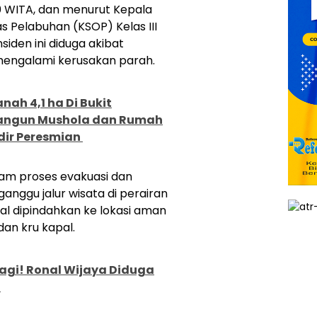
00 WITA, dan menurut Kepala
 Pelabuhan (KSOP) Kelas III
siden ini diduga akibat
l mengalami kerusakan parah.
nah 4,1 ha Di Bukit
Bangun Mushola dan Rumah
dir Peresmian
alam proses evakuasi dan
nggu jalur wisata di perairan
al dipindahkan ke lokasi aman
an kru kapal.
Lagi! Ronal Wijaya Diduga
i