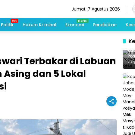
Jumat, 7 Agustus 2026
Politik
Hukum Kriminal
Ekonomi
Pendidikan
Kes
K
Kad
Po
swari Terbakar di Labuan
Me
2 A
De
 Asing dan 5 Lokal
si