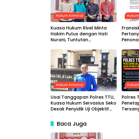
Hukum Kriminal
Hukum 
Kuasa Hukum Rivel Minta
Fransis
Hakim Putus dengan Hati
Pertan
Nurani, Tuntutan
Penonak
Dijadwalkan Kamis Pekan
Sarana 
Depan
Bulan 
Hukum Kriminal
Hukum 
Usai Tanggapan Polres TTU,
Polres
Kuasa Hukum Servasius Seko
Peneta
Desak Penyidik Uji Objektif
Tersan
Alat Bukti
Berdasa
Respon
Baca Juga
Hukum 