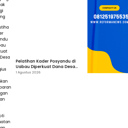
Pelatihan Kader Posyandu di
Uabau Diperkuat Dana Desa
2026, Remigius Bria Tekankan
1 Agustus 2026
Transparansi dengan Libatkan
Media