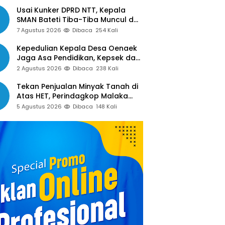
Sejak Januari Belum Dibayar
Usai Kunker DPRD NTT, Kepala
SMAN Bateti Tiba-Tiba Muncul dan
Gelar Rapat Mendadak, Guru
7 Agustus 2026
Dibaca
254 Kali
Pertanyakan Hak 15 Persen yang
Belum Dibayar
Kepedulian Kepala Desa Oenaek
Jaga Asa Pendidikan, Kepsek dan
Guru Sampaikan Apresiasi
2 Agustus 2026
Dibaca
238 Kali
Tekan Penjualan Minyak Tanah di
Atas HET, Perindagkop Malaka
Siapkan Spanduk dan Nomor
5 Agustus 2026
Dibaca
148 Kali
Pengaduan