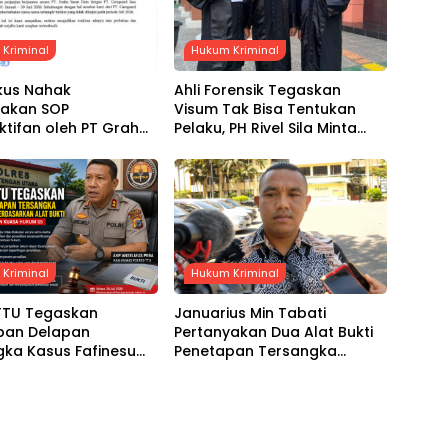
Kriminal
Hukum Kriminal
kus Nahak
Ahli Forensik Tegaskan
yakan SOP
Visum Tak Bisa Tentukan
tifan oleh PT Graha
Pelaku, PH Rivel Sila Minta
Duta, Klaim Gaji Dua
Hakim Putus Berdasarkan
Belum Dibayarkan
Fakta Persidangan
Kriminal
Hukum Kriminal
 TTU Tegaskan
Januarius Min Tabati
pan Delapan
Pertanyakan Dua Alat Bukti
gka Kasus Fafinesu
Penetapan Tersangka
rkan Alat Bukti,
Servasius Seko, Desak
s Pernyataan Kuasa
Kapolda NTT Gelar Perkara
SS
Khusus