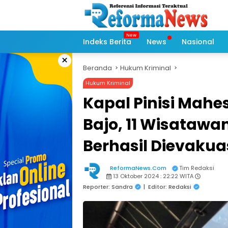
Langsung
ke
konten
Indeks Berita
News
Nasional
×
Beranda
Hukum Kriminal
Hukum Kriminal
Kapal Pinisi Mahe
Bajo, 11 Wisatawan
Berhasil Dievakua
ReformaNews.Com
Tim Redaksi
13 Oktober 2024 : 22:22 WITA
Reporter: Sandra
|
Editor: Redaksi