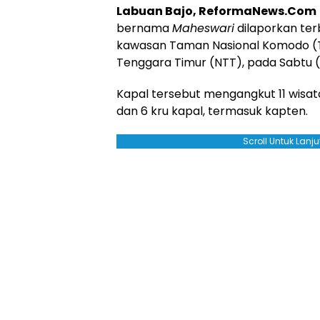
Labuan Bajo, ReformaNews.Com
bernama
Maheswari
dilaporkan terb
kawasan Taman Nasional Komodo (T
Tenggara Timur (NTT), pada Sabtu (1
Kapal tersebut mengangkut 11 wisata
dan 6 kru kapal, termasuk kapten.
Scroll Untuk Lan