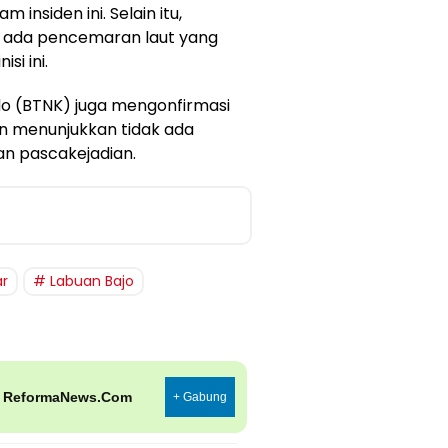
 insiden ini. Selain itu,
k ada pencemaran laut yang
si ini.
o (BTNK) juga mengonfirmasi
n menunjukkan tidak ada
n pascakejadian.
ar
Labuan Bajo
p
ReformaNews.Com
+ Gabung