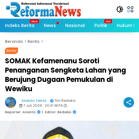
Langsung
ke
konten
Indeks Berita
News
Nasional
Politik
Hukum Kri
Beranda
Berita
Berita
SOMAK Kefamenanu Soroti
Penanganan Sengketa Lahan yang
Berujung Dugaan Pemukulan di
Wewiku
Arianto Yanto
Tim Redaksi
7 Juli 2026 : 20:31 WITA
Reporter: Arianto
|
Editor: Redaksi