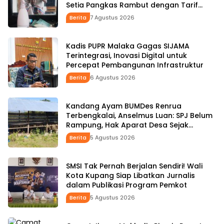
Setia Pangkas Rambut dengan Tarif
Rp15 Ribu per Kepala
Berita
7 Agustus 2026
Kadis PUPR Malaka Gagas SIJAMA
Terintegrasi, Inovasi Digital untuk
Percepat Pembangunan Infrastruktur
Berita
6 Agustus 2026
Kandang Ayam BUMDes Renrua
Terbengkalai, Anselmus Luan: SPJ Belum
Rampung, Hak Aparat Desa Sejak
Januari Belum Dibayar
Berita
5 Agustus 2026
SMSI Tak Pernah Berjalan Sendiri! Wali
Kota Kupang Siap Libatkan Jurnalis
dalam Publikasi Program Pemkot
Berita
5 Agustus 2026