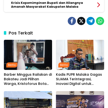
Krisis Kepemimpinan Bupati dan Hilangnya
Amanah Masyarakat Kabupaten Malaka
Pos Terkait
Berita
Berita
Barber Minggus Railakan di
Kadis PUPR Malaka Gagas
Bakateu Jadi Pilihan
SIJAMA Terintegrasi,
Warga, Kristoforus Bota
Inovasi Digital untuk
Tetap Setia Pangkas
Percepat Pembangunan
Rambut dengan Tarif Rp15
Infrastruktur
Ribu per Kepala