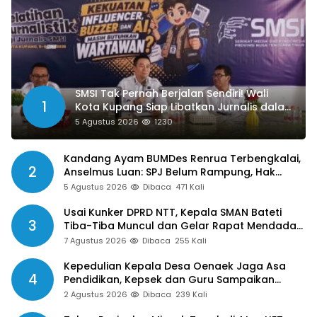
SMSI Tak Pernah Berjalan Sendiri! Wali
1
Kota Kupang Siap Libatkan Jurnalis dalam
Publikasi Program Pemkot
5 Agustus 2026
1230
Kandang Ayam BUMDes Renrua Terbengkalai,
2
Anselmus Luan: SPJ Belum Rampung, Hak
Aparat Desa Sejak Januari Belum Dibayar
5 Agustus 2026
Dibaca
471 Kali
Usai Kunker DPRD NTT, Kepala SMAN Bateti
3
Tiba-Tiba Muncul dan Gelar Rapat Mendadak,
Guru Pertanyakan Hak 15 Persen yang Belum
7 Agustus 2026
Dibaca
255 Kali
Dibayar
Kepedulian Kepala Desa Oenaek Jaga Asa
4
Pendidikan, Kepsek dan Guru Sampaikan
Apresiasi
2 Agustus 2026
Dibaca
239 Kali