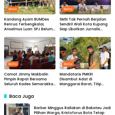
Berita
Berita
Kandang Ayam BUMDes
SMSI Tak Pernah Berjalan
Renrua Terbengkalai,
Sendiri! Wali Kota Kupang
Anselmus Luan: SPJ Belum
Siap Libatkan Jurnalis
Rampung, Hak Aparat
dalam Publikasi Program
Desa Sejak Januari Belum
Pemkot
Dibayar
Berita
Berita
Camat Jimmy Makbalin
Mandataris PMKRI
Pimpin Rapat Bersama
Disambut Adat di
Seluruh Kades Semarakkan
Manggarai Barat, Titip
HUT ke-81 RI Tindak Lanjuti
Aspirasi Rakyat hingga
Instruksi Bupati SBS dan
Pesan untuk Senior di
Baca Juga
Wabup HMS
Pemerintahan
Barber Minggus Railakan di Bakateu Jadi
Pilihan Warga, Kristoforus Bota Tetap