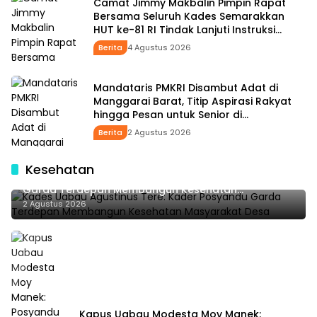
Camat Jimmy Makbalin Pimpin Rapat
Bersama Seluruh Kades Semarakkan
HUT ke-81 RI Tindak Lanjuti Instruksi
Bupati SBS dan Wabup HMS
Berita
4 Agustus 2026
Mandataris PMKRI Disambut Adat di
Manggarai Barat, Titip Aspirasi Rakyat
hingga Pesan untuk Senior di
Pemerintahan
Berita
2 Agustus 2026
Kesehatan
Kades Uabau Agustinus Tere: Kader Posyandu
Garda Terdepan Membangun Kesehatan
Masyarakat Desa
2 Agustus 2026
Kapus Uabau Modesta Moy Manek: