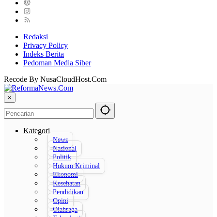
Redaksi
Privacy Policy
Indeks Berita
Pedoman Media Siber
Recode By NusaCloudHost.Com
×
Kategori
News
Nasional
Politik
Hukum Kriminal
Ekonomi
Kesehatan
Pendidikan
Opini
Olahraga