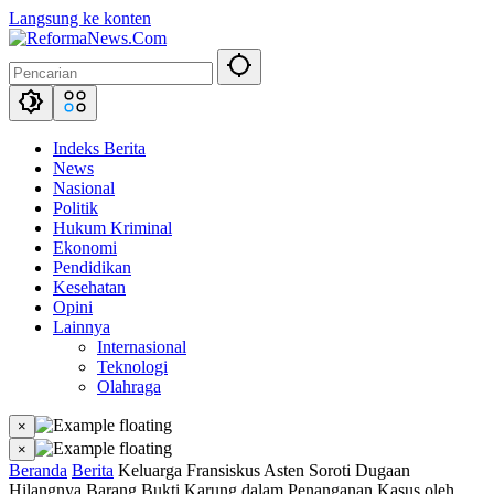
Langsung ke konten
Indeks Berita
News
Nasional
Politik
Hukum Kriminal
Ekonomi
Pendidikan
Kesehatan
Opini
Lainnya
Internasional
Teknologi
Olahraga
×
×
Beranda
Berita
Keluarga Fransiskus Asten Soroti Dugaan
Hilangnya Barang Bukti Karung dalam Penanganan Kasus oleh