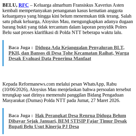
BELU,
RFC
– Keluarga almarhum Fransiskus Xaverius Asten
kembali mempertanyakan penanganan kasus kematian anggota
keluarganya yang hingga kini belum menemukan titik terang. Salah
satu pihak keluarga, Aloysius Mau, mengungkapkan adanya dugaan
barang bukti yang tidak tercantum dalam laporan penyidik Polres
Belu saat proses klarifikasi di Polda NTT beberapa waktu lalu.
Baca Juga :
Diduga Ada Kejanggalan Penyaluran BLT,
PKH, dan Bansos di Desa Tohe Kecamatan Raihat, Warga
Desak Evaluasi Data Penerima Manfaat
Kepada Reformanews.com melalui pesan WhatsApp, Rabu
(10/06/2026), Aloysius Mau menjelaskan bahwa persoalan tersebut
terungkap saat dirinya memenuhi panggilan Bidang Pengaduan
Masyarakat (Dumas) Polda NTT pada Jumat, 27 Maret 2026.
Baca Juga :
Hak Perangkat Desa Renrua Diduga Belum
Dibayar Sejak Januari, BEM STISIP Fajar Timur Desak
Bupati Belu Usut Kinerja PJ Desa