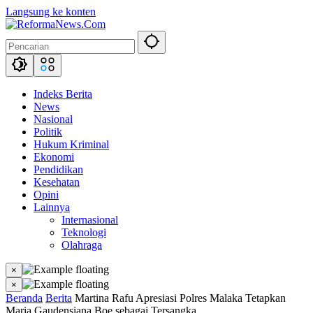
Langsung ke konten
Indeks Berita
News
Nasional
Politik
Hukum Kriminal
Ekonomi
Pendidikan
Kesehatan
Opini
Lainnya
Internasional
Teknologi
Olahraga
×
×
Beranda
Berita
Martina Rafu Apresiasi Polres Malaka Tetapkan
Maria Gaudensiana Boe sebagai Tersangka