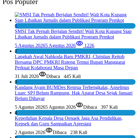
Pos Populer
1
SMSI Tak Pernah Berjalan Sendiri! Wali Kota Kupang Siap
Libatkan Jurnalis dalam Publikasi Program Pemkot
5 Agustus 2026
5 Agustus 2026
1226
2
Langkah Awal Nahkoda Baru PMKRI, Christian Rettob
Bersama DPC PMKRI Ruteng Temui Bupati Manggarai
Perkuat Kolaborasi Masa Depan
31 Juli 2026
Dibaca
445 Kali
3
Kandang Ayam BUMDes Renrua Terbengkalai, Anselmus
Luan: SPJ Belum Rampung, Hak Aparat Desa Sejak Januari
Belum Dibayar
5 Agustus 2026
5 Agustus 2026
Dibaca
397 Kali
4
Kepedulian Kepala Desa Oenaek Jaga Asa Pendidikan,
Kepsek dan Guru Sampaikan Apresiasi
2 Agustus 2026
Dibaca
238 Kali
5