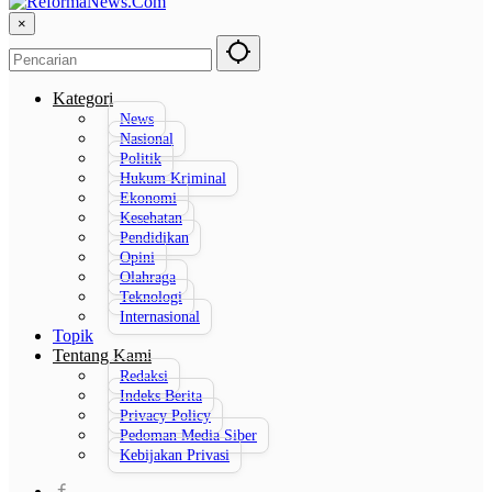
×
Kategori
News
Nasional
Politik
Hukum Kriminal
Ekonomi
Kesehatan
Pendidikan
Opini
Olahraga
Teknologi
Internasional
Topik
Tentang Kami
Redaksi
Indeks Berita
Privacy Policy
Pedoman Media Siber
Kebijakan Privasi