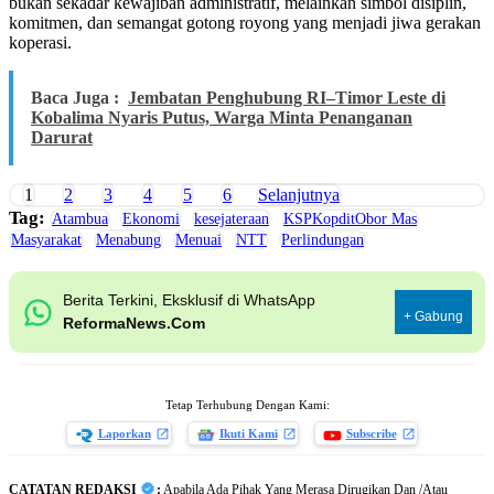
bukan sekadar kewajiban administratif, melainkan simbol disiplin,
komitmen, dan semangat gotong royong yang menjadi jiwa gerakan
koperasi.
Baca Juga :
Jembatan Penghubung RI–Timor Leste di
Kobalima Nyaris Putus, Warga Minta Penanganan
Darurat
1
2
3
4
5
6
Selanjutnya
Tag:
Atambua
Ekonomi
kesejateraan
KSPKopditObor Mas
Masyarakat
Menabung
Menuai
NTT
Perlindungan
Berita Terkini, Eksklusif di WhatsApp
+ Gabung
ReformaNews.Com
Tetap Terhubung Dengan Kami:
Laporkan
Ikuti Kami
Subscribe
CATATAN REDAKSI
:
Apabila Ada Pihak Yang Merasa Dirugikan Dan /Atau