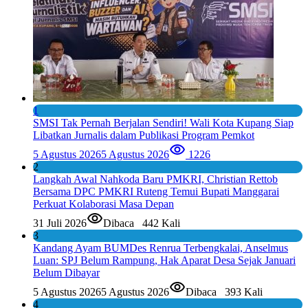
1
SMSI Tak Pernah Berjalan Sendiri! Wali Kota Kupang Siap
Libatkan Jurnalis dalam Publikasi Program Pemkot
5 Agustus 2026
5 Agustus 2026
1226
2
Langkah Awal Nahkoda Baru PMKRI, Christian Rettob
Bersama DPC PMKRI Ruteng Temui Bupati Manggarai
Perkuat Kolaborasi Masa Depan
31 Juli 2026
Dibaca
442 Kali
3
Kandang Ayam BUMDes Renrua Terbengkalai, Anselmus
Luan: SPJ Belum Rampung, Hak Aparat Desa Sejak Januari
Belum Dibayar
5 Agustus 2026
5 Agustus 2026
Dibaca
393 Kali
4