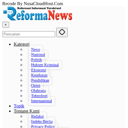
Recode By NusaCloudHost.Com
×
Kategori
News
Nasional
Politik
Hukum Kriminal
Ekonomi
Kesehatan
Pendidikan
Opini
Olahraga
Teknologi
Internasional
Topik
Tentang Kami
Redaksi
Indeks Berita
Privacy Policy