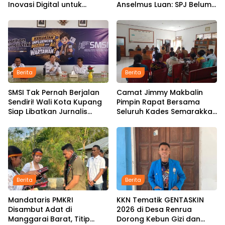
Inovasi Digital untuk
Anselmus Luan: SPJ Belum
Percepat Pembangunan
Rampung, Hak Aparat
Infrastruktur
Desa Sejak Januari Belum
Dibayar
Berita
Berita
SMSI Tak Pernah Berjalan
Camat Jimmy Makbalin
Sendiri! Wali Kota Kupang
Pimpin Rapat Bersama
Siap Libatkan Jurnalis
Seluruh Kades Semarakkan
dalam Publikasi Program
HUT ke-81 RI Tindak Lanjuti
Pemkot
Instruksi Bupati SBS dan
Wabup HMS
Berita
Berita
Mandataris PMKRI
KKN Tematik GENTASKIN
Disambut Adat di
2026 di Desa Renrua
Manggarai Barat, Titip
Dorong Kebun Gizi dan