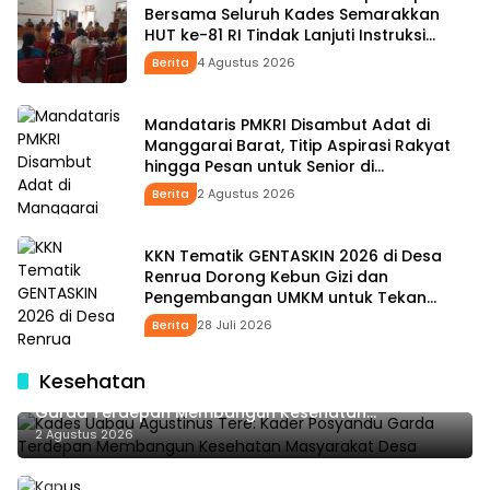
Bersama Seluruh Kades Semarakkan
HUT ke-81 RI Tindak Lanjuti Instruksi
Bupati SBS dan Wabup HMS
Berita
4 Agustus 2026
Mandataris PMKRI Disambut Adat di
Manggarai Barat, Titip Aspirasi Rakyat
hingga Pesan untuk Senior di
Pemerintahan
Berita
2 Agustus 2026
KKN Tematik GENTASKIN 2026 di Desa
Renrua Dorong Kebun Gizi dan
Pengembangan UMKM untuk Tekan
Stunting
Berita
28 Juli 2026
Kesehatan
Kades Uabau Agustinus Tere: Kader Posyandu
Garda Terdepan Membangun Kesehatan
Masyarakat Desa
2 Agustus 2026