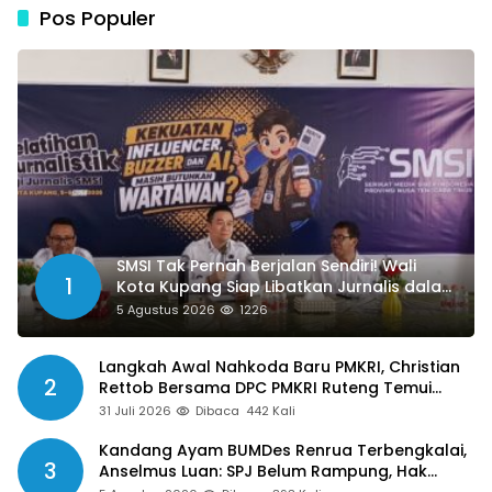
Pos Populer
SMSI Tak Pernah Berjalan Sendiri! Wali
1
Kota Kupang Siap Libatkan Jurnalis dalam
Publikasi Program Pemkot
5 Agustus 2026
1226
Langkah Awal Nahkoda Baru PMKRI, Christian
2
Rettob Bersama DPC PMKRI Ruteng Temui
Bupati Manggarai Perkuat Kolaborasi Masa
31 Juli 2026
Dibaca
442 Kali
Depan
Kandang Ayam BUMDes Renrua Terbengkalai,
3
Anselmus Luan: SPJ Belum Rampung, Hak
Aparat Desa Sejak Januari Belum Dibayar