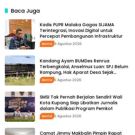
Aspirasi Rakyat hingga
Pengembangan UMKM
Pesan untuk Senior di
untuk Tekan Stunting
Baca Juga
Pemerintahan
Kadis PUPR Malaka Gagas SIJAMA
Terintegrasi, Inovasi Digital untuk
Percepat Pembangunan Infrastruktur
Berita
6 Agustus 2026
Kandang Ayam BUMDes Renrua
Terbengkalai, Anselmus Luan: SPJ Belum
Rampung, Hak Aparat Desa Sejak
Januari Belum Dibayar
Berita
5 Agustus 2026
SMSI Tak Pernah Berjalan Sendiri! Wali
Kota Kupang Siap Libatkan Jurnalis
dalam Publikasi Program Pemkot
Berita
5 Agustus 2026
Camat Jimmy Makbalin Pimpin Rapat