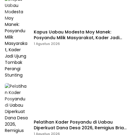
Kapus Uabau Modesta Moy Manek:
Posyandu Milik Masyarakat, Kader Jadi
Ujung Tombak Perangi Stunting
1 Agustus 2026
Pelatihan Kader Posyandu di Uabau
Diperkuat Dana Desa 2026, Remigius Bria
Tekankan Transparansi dengan Libatkan
1 Agustus 2026