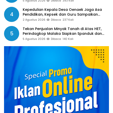
5 Agustus 2026
Dibaca
393 Kali
Kepedulian Kepala Desa Oenaek Jaga Asa
4
Pendidikan, Kepsek dan Guru Sampaikan
Apresiasi
2 Agustus 2026
Dibaca
237 Kali
Tekan Penjualan Minyak Tanah di Atas HET,
5
Perindagkop Malaka Siapkan Spanduk dan
Nomor Pengaduan
5 Agustus 2026
Dibaca
140 Kali