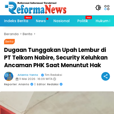
Langsung
ke
konten
Indeks Berita
News
Nasional
Politik
Hukum Kri
Beranda
Berita
Berita
Dugaan Tunggakan Upah Lembur di
PT Telkom Nabire, Security Keluhkan
Ancaman PHK Saat Menuntut Hak
Arianto Yanto
Tim Redaksi
11 Mei 2026 : 16:09 WITA
Reporter: Arianto
|
Editor: Redaksi