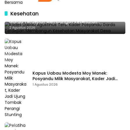
Kesehatan
Kades Uabau Agustinus Tere: Kader Posyandu
Garda Terdepan Membangun Kesehatan
Masyarakat Desa
2 Agustus 2026
Kapus Uabau Modesta Moy Manek:
Posyandu Milik Masyarakat, Kader Jadi
Ujung Tombak Perangi Stunting
1 Agustus 2026