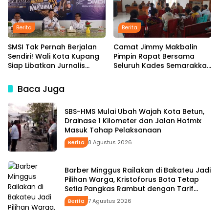
Berita
Berita
SMSI Tak Pernah Berjalan
Camat Jimmy Makbalin
Sendiri! Wali Kota Kupang
Pimpin Rapat Bersama
Siap Libatkan Jurnalis
Seluruh Kades Semarakkan
dalam Publikasi Program
HUT ke-81 RI Tindak Lanjuti
Pemkot
Instruksi Bupati SBS dan
Baca Juga
Wabup HMS
SBS-HMS Mulai Ubah Wajah Kota Betun,
Drainase 1 Kilometer dan Jalan Hotmix
Masuk Tahap Pelaksanaan
Berita
8 Agustus 2026
Barber Minggus Railakan di Bakateu Jadi
Pilihan Warga, Kristoforus Bota Tetap
Setia Pangkas Rambut dengan Tarif
Rp15 Ribu per Kepala
Berita
7 Agustus 2026