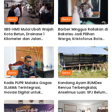
Berita
Berita
SBS-HMS Mulai Ubah Wajah
Barber Minggus Railakan di
Kota Betun, Drainase 1
Bakateu Jadi Pilihan
Kilometer dan Jalan
Warga, Kristoforus Bota
Hotmix Masuk Tahap
Tetap Setia Pangkas
Pelaksanaan
Rambut dengan Tarif Rp15
Ribu per Kepala
Berita
Berita
Kadis PUPR Malaka Gagas
Kandang Ayam BUMDes
SIJAMA Terintegrasi,
Renrua Terbengkalai,
Inovasi Digital untuk
Anselmus Luan: SPJ Belum
Percepat Pembangunan
Rampung, Hak Aparat
Infrastruktur
Desa Sejak Januari Belum
Dibayar