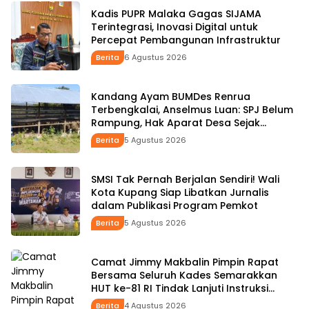
Kadis PUPR Malaka Gagas SIJAMA
Terintegrasi, Inovasi Digital untuk
Percepat Pembangunan Infrastruktur
Berita
6 Agustus 2026
Kandang Ayam BUMDes Renrua
Terbengkalai, Anselmus Luan: SPJ Belum
Rampung, Hak Aparat Desa Sejak
Januari Belum Dibayar
Berita
5 Agustus 2026
SMSI Tak Pernah Berjalan Sendiri! Wali
Kota Kupang Siap Libatkan Jurnalis
dalam Publikasi Program Pemkot
Berita
5 Agustus 2026
Camat Jimmy Makbalin Pimpin Rapat
Bersama Seluruh Kades Semarakkan
HUT ke-81 RI Tindak Lanjuti Instruksi
Bupati SBS dan Wabup HMS
Berita
4 Agustus 2026