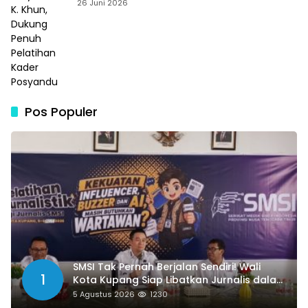
Dukung Penuh Pelatihan Kader Posyandu
26 Juni 2026
Pos Populer
SMSI Tak Pernah Berjalan Sendiri! Wali
1
Kota Kupang Siap Libatkan Jurnalis dalam
Publikasi Program Pemkot
5 Agustus 2026
1230