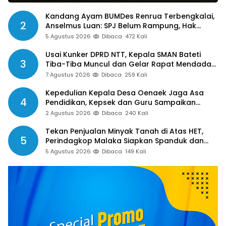
Kandang Ayam BUMDes Renrua Terbengkalai,
2
Anselmus Luan: SPJ Belum Rampung, Hak
Aparat Desa Sejak Januari Belum Dibayar
5 Agustus 2026
Dibaca
472 Kali
Usai Kunker DPRD NTT, Kepala SMAN Bateti
3
Tiba-Tiba Muncul dan Gelar Rapat Mendadak,
Guru Pertanyakan Hak 15 Persen yang Belum
7 Agustus 2026
Dibaca
259 Kali
Dibayar
Kepedulian Kepala Desa Oenaek Jaga Asa
4
Pendidikan, Kepsek dan Guru Sampaikan
Apresiasi
2 Agustus 2026
Dibaca
240 Kali
Tekan Penjualan Minyak Tanah di Atas HET,
5
Perindagkop Malaka Siapkan Spanduk dan
Nomor Pengaduan
5 Agustus 2026
Dibaca
149 Kali