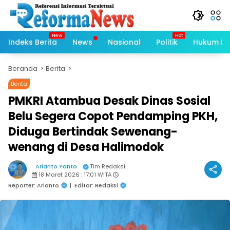
Langsung
ke
konten
Indeks Berita
News
Nasional
Politik
Hukum Kri
Beranda
Berita
Berita
PMKRI Atambua Desak Dinas Sosial
Belu Segera Copot Pendamping PKH,
Diduga Bertindak Sewenang-
wenang di Desa Halimodok
Arianto Yanto
Tim Redaksi
18 Maret 2026 : 17:01 WITA
Reporter: Arianto
|
Editor: Redaksi