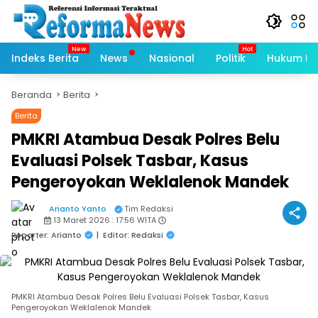
Langsung
ke
konten
Indeks Berita
News
Nasional
Politik
Hukum Kri
Beranda
Berita
Berita
PMKRI Atambua Desak Polres Belu
Evaluasi Polsek Tasbar, Kasus
Pengeroyokan Weklalenok Mandek
Arianto Yanto
Tim Redaksi
13 Maret 2026 : 17:56 WITA
Reporter: Arianto
|
Editor: Redaksi
PMKRI Atambua Desak Polres Belu Evaluasi Polsek Tasbar, Kasus
Pengeroyokan Weklalenok Mandek