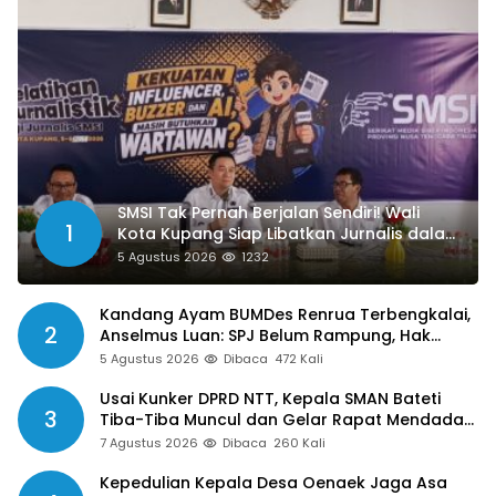
SMSI Tak Pernah Berjalan Sendiri! Wali
1
Kota Kupang Siap Libatkan Jurnalis dalam
Publikasi Program Pemkot
5 Agustus 2026
1232
Kandang Ayam BUMDes Renrua Terbengkalai,
2
Anselmus Luan: SPJ Belum Rampung, Hak
Aparat Desa Sejak Januari Belum Dibayar
5 Agustus 2026
Dibaca
472 Kali
Usai Kunker DPRD NTT, Kepala SMAN Bateti
3
Tiba-Tiba Muncul dan Gelar Rapat Mendadak,
Guru Pertanyakan Hak 15 Persen yang Belum
7 Agustus 2026
Dibaca
260 Kali
Dibayar
Kepedulian Kepala Desa Oenaek Jaga Asa