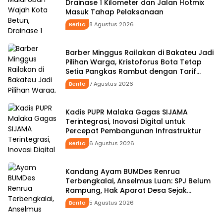
Drainase 1 Kilometer dan Jalan Hotmix
Masuk Tahap Pelaksanaan
Berita
8 Agustus 2026
Barber Minggus Railakan di Bakateu Jadi
Pilihan Warga, Kristoforus Bota Tetap
Setia Pangkas Rambut dengan Tarif
Rp15 Ribu per Kepala
Berita
7 Agustus 2026
Kadis PUPR Malaka Gagas SIJAMA
Terintegrasi, Inovasi Digital untuk
Percepat Pembangunan Infrastruktur
Berita
6 Agustus 2026
Kandang Ayam BUMDes Renrua
Terbengkalai, Anselmus Luan: SPJ Belum
Rampung, Hak Aparat Desa Sejak
Januari Belum Dibayar
Berita
5 Agustus 2026