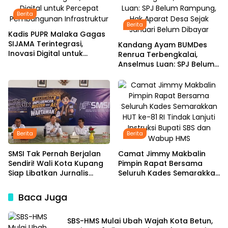
Berita
Berita
Kadis PUPR Malaka Gagas
SIJAMA Terintegrasi,
Kandang Ayam BUMDes
Inovasi Digital untuk
Renrua Terbengkalai,
Percepat Pembangunan
Anselmus Luan: SPJ Belum
Infrastruktur
Rampung, Hak Aparat
Desa Sejak Januari Belum
Dibayar
Berita
Berita
SMSI Tak Pernah Berjalan
Camat Jimmy Makbalin
Sendiri! Wali Kota Kupang
Pimpin Rapat Bersama
Siap Libatkan Jurnalis
Seluruh Kades Semarakkan
dalam Publikasi Program
HUT ke-81 RI Tindak Lanjuti
Pemkot
Instruksi Bupati SBS dan
Baca Juga
Wabup HMS
SBS-HMS Mulai Ubah Wajah Kota Betun,