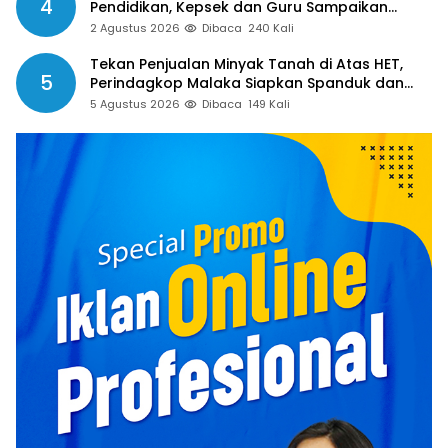
4
Pendidikan, Kepsek dan Guru Sampaikan
Apresiasi
2 Agustus 2026
Dibaca
240 Kali
Tekan Penjualan Minyak Tanah di Atas HET,
5
Perindagkop Malaka Siapkan Spanduk dan
Nomor Pengaduan
5 Agustus 2026
Dibaca
149 Kali