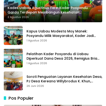
Kades Uabau Agustinus Tere: Kader Posyandu
Garda Terdepan Membangun Kesehatan
Masyarakat Desa
2 Agustus 2026
Kapus Uabau Modesta Moy Manek:
Posyandu Milik Masyarakat, Kader Jadi
Ujung Tombak Perangi Stunting
1 Agustus 2026
Pelatihan Kader Posyandu di Uabau
Diperkuat Dana Desa 2026, Remigius Bria
Tekankan Transparansi dengan Libatkan
1 Agustus 2026
Media
Soroti Penguatan Layanan Kesehatan Desa,
PJ Desa Kereana Willybrodus K. Khun,
Dukung Penuh Pelatihan Kader Posyandu
26 Juni 2026
Pos Populer