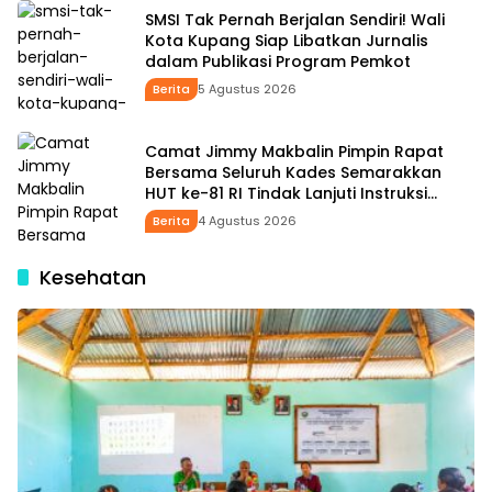
SMSI Tak Pernah Berjalan Sendiri! Wali
Kota Kupang Siap Libatkan Jurnalis
dalam Publikasi Program Pemkot
Berita
5 Agustus 2026
Camat Jimmy Makbalin Pimpin Rapat
Bersama Seluruh Kades Semarakkan
HUT ke-81 RI Tindak Lanjuti Instruksi
Bupati SBS dan Wabup HMS
Berita
4 Agustus 2026
Kesehatan