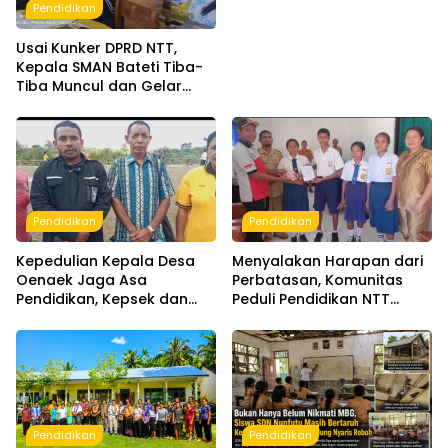
Pendidikan
Usai Kunker DPRD NTT,
Kepala SMAN Bateti Tiba-
Tiba Muncul dan Gelar
Rapat Mendadak, Guru
Pertanyakan Hak 15 Persen
yang Belum Dibayar
Pendidikan
Pendidikan
Kepedulian Kepala Desa
Menyalakan Harapan dari
Oenaek Jaga Asa
Perbatasan, Komunitas
Pendidikan, Kepsek dan
Peduli Pendidikan NTT
Guru Sampaikan Apresiasi
Dampingi Lima Siswa SMPN
1 Amfoang Timur
Pendidikan
Pendidikan