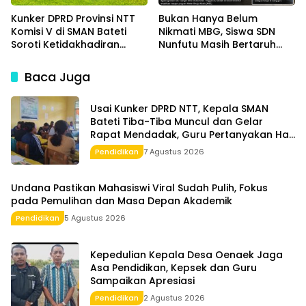
Kunker DPRD Provinsi NTT
Bukan Hanya Belum
Komisi V di SMAN Bateti
Nikmati MBG, Siswa SDN
Soroti Ketidakhadiran
Nunfutu Masih Bertaruh
Kepala Sekolah dan
Keselamatan Belajar di
Pengelolaan Dana BOS
Gedung Nyaris Roboh
Baca Juga
Usai Kunker DPRD NTT, Kepala SMAN
Bateti Tiba-Tiba Muncul dan Gelar
Rapat Mendadak, Guru Pertanyakan Hak
15 Persen yang Belum Dibayar
Pendidikan
7 Agustus 2026
Undana Pastikan Mahasiswi Viral Sudah Pulih, Fokus
pada Pemulihan dan Masa Depan Akademik
Pendidikan
5 Agustus 2026
Kepedulian Kepala Desa Oenaek Jaga
Asa Pendidikan, Kepsek dan Guru
Sampaikan Apresiasi
Pendidikan
2 Agustus 2026