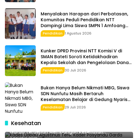
Menyalakan Harapan dari Perbatasan,
Komunitas Peduli Pendidikan NTT
Dampingi Lima Siswa SMPN 1 Amfoang
Timur
Pendidikan
1 Agustus 2026
Kunker DPRD Provinsi NTT Komisi V di
SMAN Bateti Soroti Ketidakhadiran
Kepala Sekolah dan Pengelolaan Dana
BOS
Pendidikan
30 Juli 2026
Bukan Hanya Belum Nikmati MBG, Siswa
SDN Nunfutu Masih Bertaruh
Keselamatan Belajar di Gedung Nyaris
Roboh
Pendidikan
29 Juli 2026
Kesehatan
Kades Uabau Agustinus Tere: Kader Posyandu
Garda Terdepan Membangun Kesehatan
Masyarakat Desa