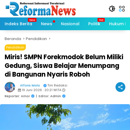
Langsung
ke
konten
Indeks Berita
News
Nasional
Politik
Hukum Kri
Beranda
Pendidikan
Pendidikan
Miris! SMPN Forekmodok Belum Miliki
Gedung, Siswa Belajar Menumpang
di Bangunan Nyaris Roboh
Alfons Molo
Tim Redaksi
19 Juni 2026 : 20:21 WITA
Reporter: Amor
|
Editor: Admin